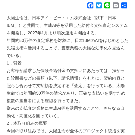
F
T
L
E
共
a
w
i
m
有
c
i
n
a
太陽生命は、日本アイ・ビー・エム株式会社（以下「日本
e
t
e
i
IBM」）と共同で、生成AI等を活用した給付金支払査定システム
b
t
l
を開発し、2027年1月より順次運用を開始する。
o
e
年間約50万件の査定業務を対象に、日本IBMのAIをはじめとした
o
r
k
先端技術を活用することで、査定業務の大幅な効率化を見込ん
でいる。
1．背景
お客様が請求した保険金給付金の支払いにあたっては、預かっ
た診断書などの書類（以下、請求情報）をもとに、契約内容と
照らし合わせて支払額を決定する「査定」を行っている。太陽
生命では年間約50万件の請求があり、正確な支払いを期すため
複数の担当者による確認を行ってきた。
従来の支払査定業務に生成AI等を活用することで、さらなる自
動化・高度化を図っていく。
2．本取り組みの概要
今回の取り組みでは、太陽生命が全体のプロジェクト統括を実