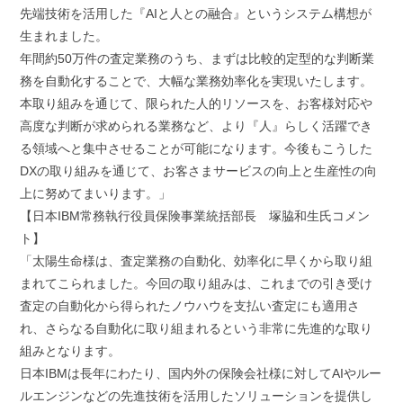
先端技術を活用した『AIと人との融合』というシステム構想が
生まれました。
年間約50万件の査定業務のうち、まずは比較的定型的な判断業
務を自動化することで、大幅な業務効率化を実現いたします。
本取り組みを通じて、限られた人的リソースを、お客様対応や
高度な判断が求められる業務など、より『人』らしく活躍でき
る領域へと集中させることが可能になります。今後もこうした
DXの取り組みを通じて、お客さまサービスの向上と生産性の向
上に努めてまいります。」
【日本IBM常務執行役員保険事業統括部長 塚脇和生氏コメン
ト】
「太陽生命様は、査定業務の自動化、効率化に早くから取り組
まれてこられました。今回の取り組みは、これまでの引き受け
査定の自動化から得られたノウハウを支払い査定にも適用さ
れ、さらなる自動化に取り組まれるという非常に先進的な取り
組みとなります。
日本IBMは長年にわたり、国内外の保険会社様に対してAIやルー
ルエンジンなどの先進技術を活用したソリューションを提供し