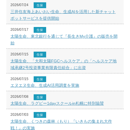
2026/07/24
生保
三井住友海上あいおい生命、生成AIを活用した新チャット
ボットサービスを提供開始
2026/07/17
生保
太陽生命、東北銀行を通じて『長生きMy介護』の販売を開
始
2026/07/15
生保
太陽生命、「大和太陽FGCヘルスケア」の「ヘルスケア地
域承継2号投資事業有限責任組合」に出資
2026/07/15
生保
エヌエヌ生命、生成AI活用調査を実施
2026/07/08
生保
太陽生命、ラグビー1dayスクールin札幌に特別協賛
2026/07/03
生保
太陽生命、くつきの森林（もり）『いきもの集まれ大作
戦！』の実施