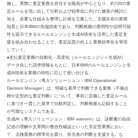
施し、実際に査定業務を担当する職員が中心となり、約720の査
定ルールを洗い出して分析および効率化に向けた施策の検討に
加え、必要な仕組みを整理し計画を立案した。太陽生命の業務
知見と日本IBMの先端技術であり、判断根拠の透明性や説明可能
性も提示できるルールエンジンと生成AI技術を活用した査定支
援を組み合わせることで、査定品質の向上と業務効率化を実現
していく。
●支払査定業務の自動化・高度化［ルールエンジン＋生成AI］
データ化した請求情報をもとに、日本IBMのルールエンジンと生
成AI技術を業務の特性に応じて使い分ける。
ルールエンジン（導入ソリューション：IBM Operational
Decision Manager）は、明確な基準で判断できる業務（不備点
検や定型的な査定判断）について、事前に定義した査定ルール
に基づき一貫した基準で自動判定し、判断根拠も記録すること
が可能なシステムである。
生成AI（導入ソリューション：IBM watsonx）は、診断書の自由
記述の理解や文章間の整合性確認といった非定型業務におい
て、点検業務の標準化を図り、担当者の判断を支援する。な