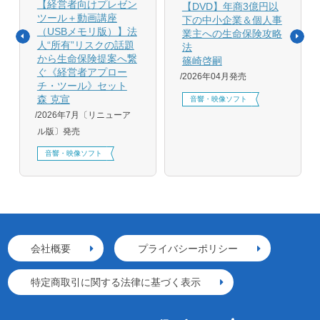
【経営者向けプレゼン
【DVD】年商3億円以
ツール＋動画講座
下の中小企業＆個人事
（USBメモリ版）】法
業主への生命保険攻略
人“所有”リスクの話題
法
から生命保険提案へ繋
篠崎啓嗣
ぐ《経営者アプロー
2026年04月発売
チ・ツール》セット
森 克宣
音響・映像ソフト
2026年7月〔リニューア
ル版〕発売
音響・映像ソフト
会社概要
プライバシーポリシー
特定商取引に関する法律に基づく表示