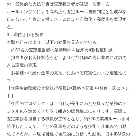
お、最終的な支払可否は査定担当者が確認・決定する。
ルールエンジンによる高精度な査定ルール自動判定と生成AIを
組み合わせた査定支援システムにより自動化・高度化を実現す
る。
3．期待される効果
本取り組みにより、以下の効果を見込んでいる。
・約60名の査定担当者の業務時間を従来比4割程度削減
・担当者がお客様対応など、より付加価値の高い業務に注力で
きる環境の実現
・お客様への給付金等の支払いにおける確実性および迅速性の
向上
【太陽生命取締役常務執行役員DX戦略本部長 中村修一氏コメン
ト】
「今回のプロジェクトは、当社が長年にわたり様々な業務のデ
ジタル化を進めてきた取り組みの延長線上にあります。実際に
査定業務を担当する職員が主体となり、約720の業務ルールを可
視化したうえで、『どの業務をどのような技術・仕組みで自動
化できるか』を現場目線で徹底的に分析した結果、日本IBM様の