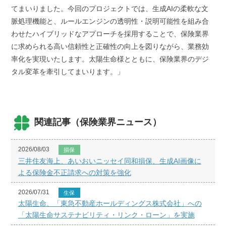
てまいりました。今回のプロジェクトでは、生成AIの柔軟な文
脈処理機能と、ルールエンジンの透明性・説明可能性を組み合
わせたハイブリッドなアプローチを採用することで、保険業界
に求められる高い信頼性と正確性の向上を図りながら、業務効
率化を実現いたします。太陽生命様とともに、保険業界のデジ
タル変革を牽引してまいります。」
関連記事（保険業界ニュース）
2026/08/03
損保
三井住友海上、あいおいニッセイ同和損保、生成AI画像に
よる保険金不正請求への対策を強化
2026/07/31
生保
太陽生命、「東急不動産ホールディングス株式会社」への
「太陽生命サステナビリティ・リンク・ローン」を実施