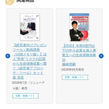
関連商品
【経営者向けプレゼン
【DVD】年商3億円以
ツール＋動画講座
下の中小企業＆個人事
（USBメモリ版）】法
業主への生命保険攻略
人“所有”リスクの話題
法
から生命保険提案へ繋
篠崎啓嗣
ぐ《経営者アプロー
2026年04月発売
チ・ツール》セット
森 克宣
音響・映像ソフト
2026年7月〔リニューア
ル版〕発売
音響・映像ソフト