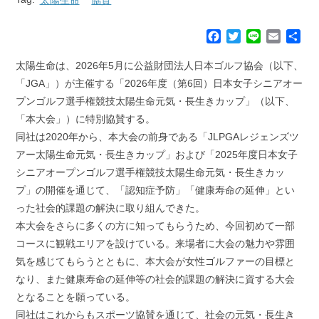
F
T
L
E
共
a
w
i
m
有
c
i
n
a
太陽生命は、2026年5月に公益財団法人日本ゴルフ協会（以下、
e
t
e
i
「JGA」）が主催する「2026年度（第6回）日本女子シニアオー
b
t
l
プンゴルフ選手権競技太陽生命元気・長生きカップ」（以下、
o
e
「本大会」）に特別協賛する。
o
r
k
同社は2020年から、本大会の前身である「JLPGAレジェンズツ
アー太陽生命元気・長生きカップ」および「2025年度日本女子
シニアオープンゴルフ選手権競技太陽生命元気・長生きカッ
プ」の開催を通じて、「認知症予防」「健康寿命の延伸」とい
った社会的課題の解決に取り組んできた。
本大会をさらに多くの方に知ってもらうため、今回初めて一部
コースに観戦エリアを設けている。来場者に大会の魅力や雰囲
気を感じてもらうとともに、本大会が女性ゴルファーの目標と
なり、また健康寿命の延伸等の社会的課題の解決に資する大会
となることを願っている。
同社はこれからもスポーツ協賛を通じて、社会の元気・長生き