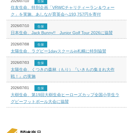
2026/07/10
生保
住友生命、特別企画「VRWCチャリティーラン＆ウォー
ク」を実施、あしなが育英会へ193,757円を寄付
2026/07/10
生保
日本生命、Jack Bunny!! Junior Golf Tour 2026に協賛
2026/07/08
生保
太陽生命、ラグビー1dayスクールin札幌に特別協賛
2026/07/03
生保
太陽生命、くつきの森林（もり）『いきもの集まれ大作
戦！』の実施
2026/07/01
生保
大樹生命、第19回大樹生命ヒーローズカップ全国小学生ラ
グビーフットボール大会に協賛