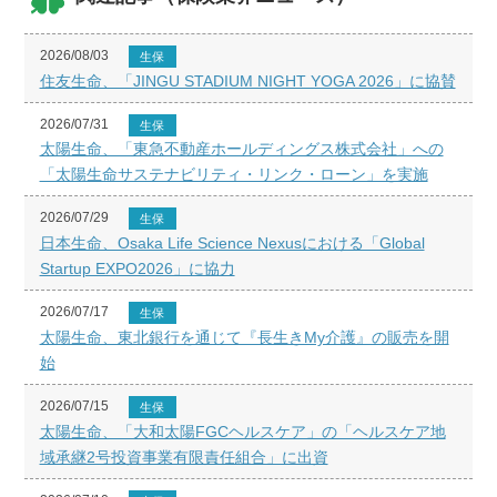
2026/08/03
生保
住友生命、「JINGU STADIUM NIGHT YOGA 2026」に協賛
2026/07/31
生保
太陽生命、「東急不動産ホールディングス株式会社」への
「太陽生命サステナビリティ・リンク・ローン」を実施
2026/07/29
生保
日本生命、Osaka Life Science Nexusにおける「Global
Startup EXPO2026」に協力
2026/07/17
生保
太陽生命、東北銀行を通じて『長生きMy介護』の販売を開
始
2026/07/15
生保
太陽生命、「大和太陽FGCヘルスケア」の「ヘルスケア地
域承継2号投資事業有限責任組合」に出資