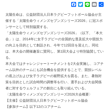
F
T
L
E
共
a
w
i
m
有
c
i
n
a
太陽生命は、公益財団法人日本ラグビーフットボール協会が主
e
t
e
i
催する「太陽生命ウィメンズセブンズシリーズ2026」に冠スポ
b
t
l
ンサーとして特別協賛する。
o
e
「太陽生命ウィメンズセブンズシリーズ2026」（以下、「本大
o
r
k
会」）は、2014年に女子ラグビーの全国的な普及拡大や競技力
の向上を目的として創設され、今年で12回目を迎えた。同社
は、本大会の開催趣旨に賛同し、第1回大会より特別協賛してい
る。
本大会ではチャレンジャートーナメントを2大会実施し、コアチ
ーム以外のチームにも試合機会を提供することで、競技レベル
の底上げおよび女子ラグビーの裾野拡大を図る。また、暑熱対
策を目的とした試合時間の調整等を行い、選手および大会関係
者に対するウェルフェアの創出にも取り組んでいる。
〈太陽生命ウィメンズセブンズシリーズ2026大会概要〉
【主催】公益財団法人日本ラグビーフットボール協会
【参加チーム】以下12のコアチーム