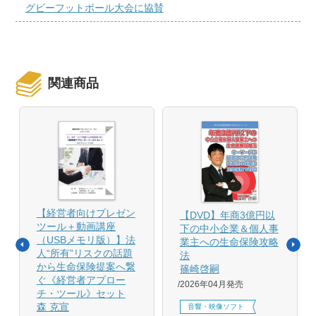
グビーフットボール大会に協賛
関連商品
【経営者向けプレゼン
【DVD】年商3億円以
ツール＋動画講座
下の中小企業＆個人事
（USBメモリ版）】法
業主への生命保険攻略
人“所有”リスクの話題
法
から生命保険提案へ繋
篠崎啓嗣
ぐ《経営者アプロー
2026年04月発売
チ・ツール》セット
森 克宣
音響・映像ソフト