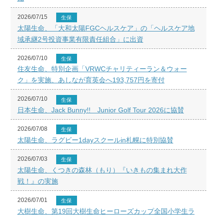
2026/07/15
生保
太陽生命、「大和太陽FGCヘルスケア」の「ヘルスケア地
域承継2号投資事業有限責任組合」に出資
2026/07/10
生保
住友生命、特別企画「VRWCチャリティーラン＆ウォー
ク」を実施、あしなが育英会へ193,757円を寄付
2026/07/10
生保
日本生命、Jack Bunny!! Junior Golf Tour 2026に協賛
2026/07/08
生保
太陽生命、ラグビー1dayスクールin札幌に特別協賛
2026/07/03
生保
太陽生命、くつきの森林（もり）『いきもの集まれ大作
戦！』の実施
2026/07/01
生保
大樹生命、第19回大樹生命ヒーローズカップ全国小学生ラ