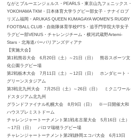
ながとブルーエンジェルス・PEARLS・東京山九フェニックス・
YOKOHAMA TKM・日本体育大学ラグビー部女子・ナナイロプ
リズム福岡・ARUKAS QUEEN KUMAGAYA WOMEN’S RUGBY
FOOTBALL CLUB・自衛隊体育学校PTS・追手門学院大学女子
ラグビー部VENUS・チャレンジチーム・横河武蔵野Artemi-
Stars・北海道バーバリアンズディアナ
【実施大会】
第1戦熊谷大会 6月20日（土）～21日（日） 熊谷スポーツ文
化公園ラグビー場
第2戦栃木大会 7月11日（土）～12日（日） ホンダヒート・
グリーンスタジアム
第3戦北九州大会 7月25日（土）～26日（日） ミクニワール
ドスタジアム北九州
グランドファイナル札幌大会 8月9日（日） ※一日開催大和
ハウスプレミストドーム
チャレンジャートーナメント第1戦名古屋大会 5月16日（土）
～17日（日） パロマ瑞穂ラグビー場
チャレンジャートーナメント第2戦静岡エコパ大会 6月13日