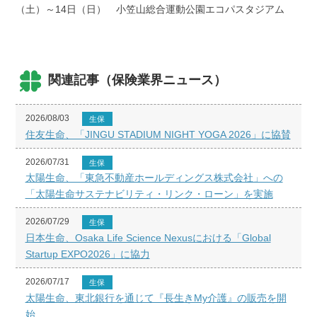
（土）～14日（日） 小笠山総合運動公園エコパスタジアム
関連記事（保険業界ニュース）
2026/08/03
生保
住友生命、「JINGU STADIUM NIGHT YOGA 2026」に協賛
2026/07/31
生保
太陽生命、「東急不動産ホールディングス株式会社」への
「太陽生命サステナビリティ・リンク・ローン」を実施
2026/07/29
生保
日本生命、Osaka Life Science Nexusにおける「Global
Startup EXPO2026」に協力
2026/07/17
生保
太陽生命、東北銀行を通じて『長生きMy介護』の販売を開
始