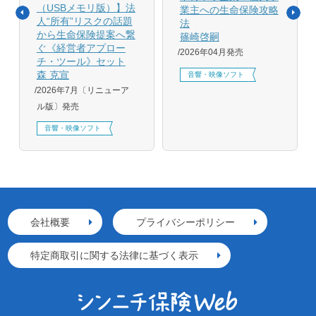
（USBメモリ版）】法
業主への生命保険攻略
人“所有”リスクの話題
法
から生命保険提案へ繋
篠崎啓嗣
ぐ《経営者アプロー
2026年04月発売
チ・ツール》セット
森 克宣
音響・映像ソフト
2026年7月〔リニューア
ル版〕発売
音響・映像ソフト
会社概要
プライバシーポリシー
特定商取引に関する法律に基づく表示