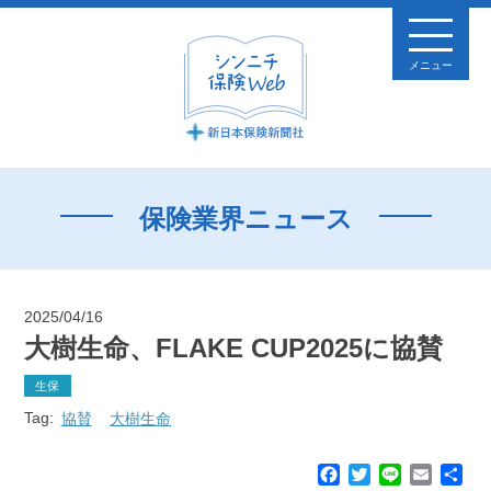
メニュー
保険業界ニュース
2025/04/16
大樹生命、FLAKE CUP2025に協賛
生保
Tag:
協賛
大樹生命
F
T
L
E
共