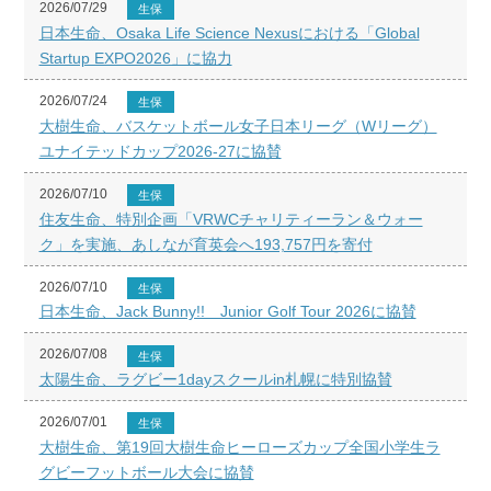
2026/07/29
生保
日本生命、Osaka Life Science Nexusにおける「Global
Startup EXPO2026」に協力
2026/07/24
生保
大樹生命、バスケットボール女子日本リーグ（Wリーグ）
ユナイテッドカップ2026-27に協賛
2026/07/10
生保
住友生命、特別企画「VRWCチャリティーラン＆ウォー
ク」を実施、あしなが育英会へ193,757円を寄付
2026/07/10
生保
日本生命、Jack Bunny!! Junior Golf Tour 2026に協賛
2026/07/08
生保
太陽生命、ラグビー1dayスクールin札幌に特別協賛
2026/07/01
生保
大樹生命、第19回大樹生命ヒーローズカップ全国小学生ラ
グビーフットボール大会に協賛