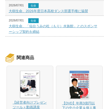
2026/07/01
生保
大樹生命、2026年度日本高校ダンス部選手権に協賛
2026/07/01
生保
大樹生命、「仙台うみの杜（もり）水族館」とのスポンサ
ーシップ契約を締結
関連商品
【経営者向けプレゼン
【DVD】年商3億円以
ツール＋動画講座
下の中小企業＆個人事