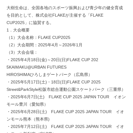
a
w
i
m
有
c
i
n
a
大樹生命は、全国各地のスポーツ振興および青少年の健全育成
e
t
e
i
を目的として、株式会社FLAKEが主催する「FLAKE
b
t
l
CUP2025」に協賛する。
o
e
1．大会概要
o
r
k
（1）大会名称：FLAKE CUP2025
（2）大会期間：2025年4月～2026年1月
（3）大会会場：
・2025年4月18日(金)～20日(日)FLAKE CUP 202
5KAIMAKU@URBAN FUTURES
HIROSHIMAひろしまゲートパーク（広島県）
・2025年5月17日(土)・18日(日)FLAKE CUP 2025
Street&ParkStyle松阪市総合運動公園スケートパーク（三重県）
・2025年6月7日(土) FLAKE CUP 2025 JAPAN TOUR イオン
モール豊川（愛知県）
・2025年6月28日(土) FLAKE CUP 2025 JAPAN TOUR イオ
ンモール熊本（熊本県)
・2025年7月12日(土) FLAKE CUP 2025 JAPAN TOUR イオ