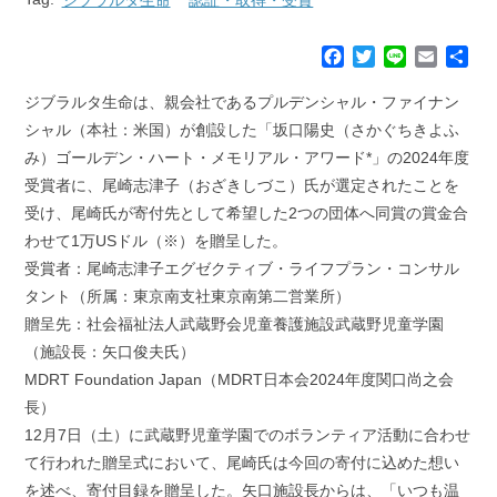
F
T
L
E
共
a
w
i
m
有
c
i
n
a
ジブラルタ生命は、親会社であるプルデンシャル・ファイナン
e
t
e
i
シャル（本社：米国）が創設した「坂口陽史（さかぐちきよふ
b
t
l
み）ゴールデン・ハート・メモリアル・アワード*」の2024年度
o
e
受賞者に、尾崎志津子（おざきしづこ）氏が選定されたことを
o
r
k
受け、尾崎氏が寄付先として希望した2つの団体へ同賞の賞金合
わせて1万USドル（※）を贈呈した。
受賞者：尾崎志津子エグゼクティブ・ライフプラン・コンサル
タント（所属：東京南支社東京南第二営業所）
贈呈先：社会福祉法人武蔵野会児童養護施設武蔵野児童学園
（施設長：矢口俊夫氏）
MDRT Foundation Japan（MDRT日本会2024年度関口尚之会
長）
12月7日（土）に武蔵野児童学園でのボランティア活動に合わせ
て行われた贈呈式において、尾崎氏は今回の寄付に込めた想い
を述べ、寄付目録を贈呈した。矢口施設長からは、「いつも温