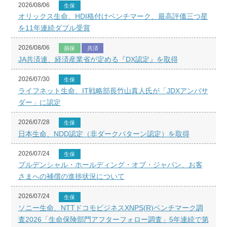
2026/08/06
生保
オリックス生命、HDI格付けベンチマーク、最高評価三つ星
を11年連続ダブル受賞
2026/08/06
損保
共済
JA共済連、経済産業省が定める『DX認定』を取得
2026/07/30
生保
ライフネット生命、IT戦略部長竹山真人氏が「JDXアンバサ
ダー」に認定
2026/07/28
生保
日本生命、NDD認定（非ダークパターン認定）を取得
2026/07/24
生保
プルデンシャル・ホールディング・オブ・ジャパン、お客
さまへの補償の進捗状況について
2026/07/24
生保
ソニー生命、NTTドコモビジネスXNPS(R)ベンチマーク調
査2026「生命保険部門アフターフォロー調査」5年連続で第