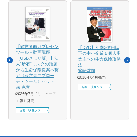
【経営者向けプレゼン
【DVD】年商3億円以
ツール＋動画講座
下の中小企業＆個人事
（USBメモリ版）】法
業主への生命保険攻略
人“所有”リスクの話題
法
から生命保険提案へ繋
篠崎啓嗣
ぐ《経営者アプロー
2026年04月発売
チ・ツール》セット
森 克宣
音響・映像ソフト
2026年7月〔リニューア
ル版〕発売
音響・映像ソフト