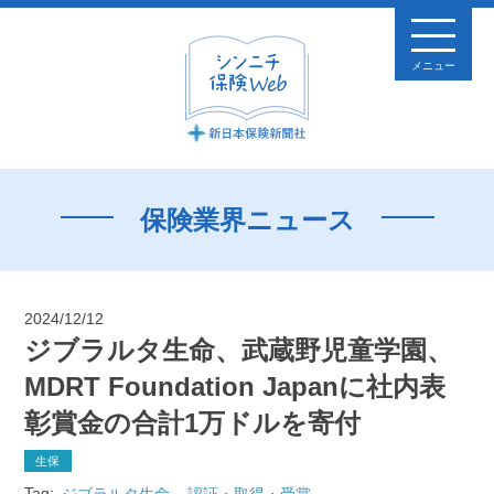
メニュー
保険業界ニュース
2024/12/12
ジブラルタ生命、武蔵野児童学園、
MDRT Foundation Japanに社内表
彰賞金の合計1万ドルを寄付
生保
Tag:
ジブラルタ生命
認証・取得・受賞