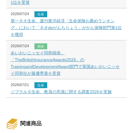
1位を受賞
2026/07/24
生保
第一ネオ生命、週刊東洋経済「生命保険お薦めランキン
グ」において「ネオdeがんちりょう」ががん保険部門第1位
を獲得
2026/07/24
損保
あいおいニッセイ同和損保、
「TheBritishInsuranceAwards2026」の
TrainingandDevelopmentAward部門で英国あいおいニッセ
イ同和社が最優秀賞を受賞
2026/07/21
生保
ジブラルタ生命、教員の意識に関する調査2026を実施
関連商品