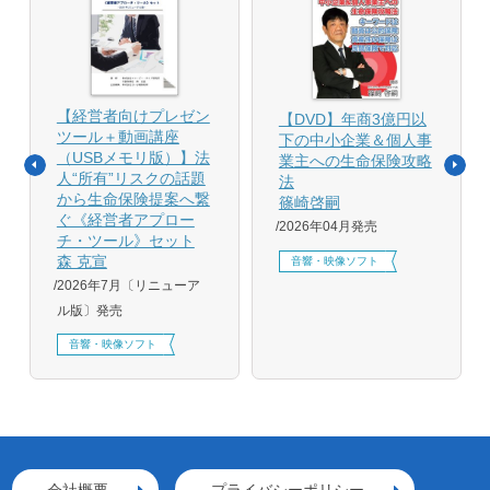
【経営者向けプレゼン
【DVD】年商3億円以
ツール＋動画講座
下の中小企業＆個人事
（USBメモリ版）】法
業主への生命保険攻略
人“所有”リスクの話題
法
から生命保険提案へ繋
篠崎啓嗣
ぐ《経営者アプロー
2026年04月発売
チ・ツール》セット
森 克宣
音響・映像ソフト
2026年7月〔リニューア
ル版〕発売
音響・映像ソフト
会社概要
プライバシーポリシー