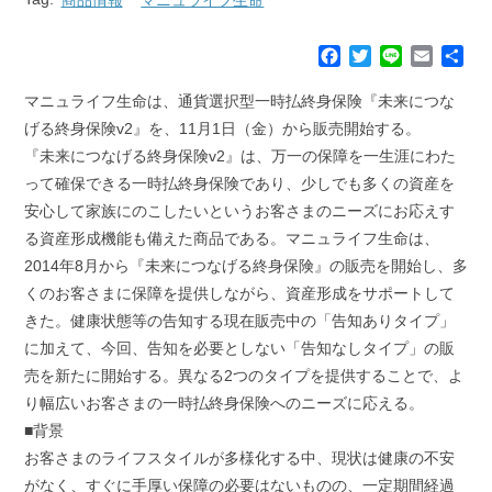
F
T
L
E
共
a
w
i
m
有
c
i
n
a
マニュライフ生命は、通貨選択型一時払終身保険『未来につな
e
t
e
i
げる終身保険v2』を、11月1日（金）から販売開始する。
b
t
l
『未来につなげる終身保険v2』は、万一の保障を一生涯にわた
o
e
って確保できる一時払終身保険であり、少しでも多くの資産を
o
r
k
安心して家族にのこしたいというお客さまのニーズにお応えす
る資産形成機能も備えた商品である。マニュライフ生命は、
2014年8月から『未来につなげる終身保険』の販売を開始し、多
くのお客さまに保障を提供しながら、資産形成をサポートして
きた。健康状態等の告知する現在販売中の「告知ありタイプ」
に加えて、今回、告知を必要としない「告知なしタイプ」の販
売を新たに開始する。異なる2つのタイプを提供することで、よ
り幅広いお客さまの一時払終身保険へのニーズに応える。
■背景
お客さまのライフスタイルが多様化する中、現状は健康の不安
がなく、すぐに手厚い保障の必要はないものの、一定期間経過