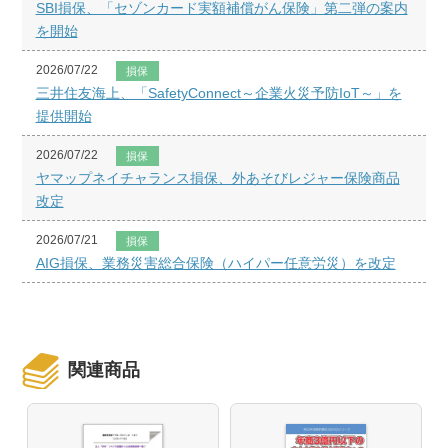
SBI損保、「セゾンカード実額補償がん保険」第二弾の案内
を開始
2026/07/22
損保
三井住友海上、「SafetyConnect～企業火災予防IoT～」を
提供開始
2026/07/22
損保
ヤマップネイチャランス損保、外あそびレジャー保険商品
改定
2026/07/21
損保
AIG損保、業務災害総合保険（ハイパー任意労災）を改定
関連商品