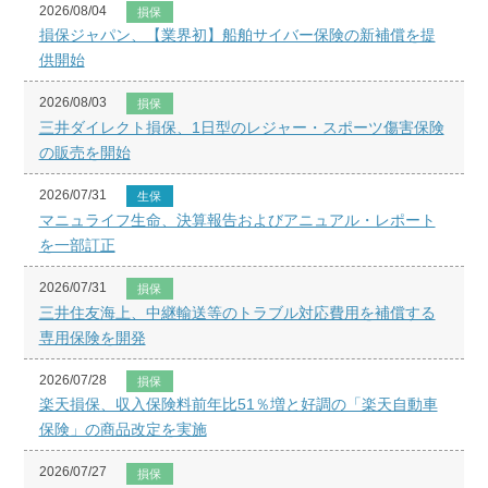
2026/08/04
損保
損保ジャパン、【業界初】船舶サイバー保険の新補償を提
供開始
2026/08/03
損保
三井ダイレクト損保、1日型のレジャー・スポーツ傷害保険
の販売を開始
2026/07/31
生保
マニュライフ生命、決算報告およびアニュアル・レポート
を一部訂正
2026/07/31
損保
三井住友海上、中継輸送等のトラブル対応費用を補償する
専用保険を開発
2026/07/28
損保
楽天損保、収入保険料前年比51％増と好調の「楽天自動車
保険」の商品改定を実施
2026/07/27
損保