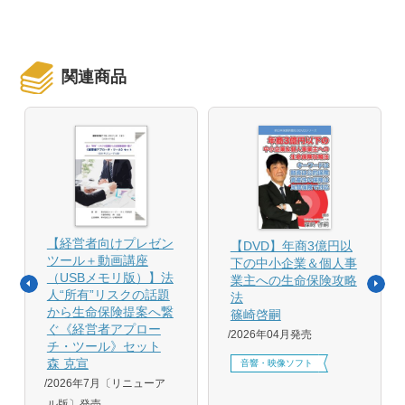
関連商品
【経営者向けプレゼン
【DVD】年商3億円以
ツール＋動画講座
下の中小企業＆個人事
（USBメモリ版）】法
業主への生命保険攻略
人“所有”リスクの話題
法
から生命保険提案へ繋
篠崎啓嗣
ぐ《経営者アプロー
2026年04月発売
チ・ツール》セット
森 克宣
音響・映像ソフト
2026年7月〔リニューア
ル版〕発売