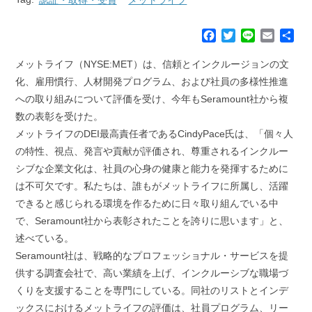
F
T
L
E
共
a
w
i
m
有
c
i
n
a
メットライフ（NYSE:MET）は、信頼とインクルージョンの文
e
t
e
i
化、雇用慣行、人材開発プログラム、および社員の多様性推進
b
t
l
への取り組みについて評価を受け、今年もSeramount社から複
o
e
数の表彰を受けた。
o
r
k
メットライフのDEI最高責任者であるCindyPace氏は、「個々人
の特性、視点、発言や貢献が評価され、尊重されるインクルー
シブな企業文化は、社員の心身の健康と能力を発揮するために
は不可欠です。私たちは、誰もがメットライフに所属し、活躍
できると感じられる環境を作るために日々取り組んでいる中
で、Seramount社から表彰されたことを誇りに思います」と、
述べている。
Seramount社は、戦略的なプロフェッショナル・サービスを提
供する調査会社で、高い業績を上げ、インクルーシブな職場づ
くりを支援することを専門にしている。同社のリストとインデ
ックスにおけるメットライフの評価は、社員プログラム、リー