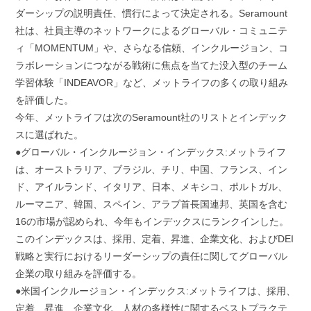
ダーシップの説明責任、慣行によって決定される。Seramount
社は、社員主導のネットワークによるグローバル・コミュニテ
ィ「MOMENTUM」や、さらなる信頼、インクルージョン、コ
ラボレーションにつながる戦術に焦点を当てた没入型のチーム
学習体験「INDEAVOR」など、メットライフの多くの取り組み
を評価した。
今年、メットライフは次のSeramount社のリストとインデック
スに選ばれた。
●グローバル・インクルージョン・インデックス:メットライフ
は、オーストラリア、ブラジル、チリ、中国、フランス、イン
ド、アイルランド、イタリア、日本、メキシコ、ポルトガル、
ルーマニア、韓国、スペイン、アラブ首長国連邦、英国を含む
16の市場が認められ、今年もインデックスにランクインした。
このインデックスは、採用、定着、昇進、企業文化、およびDEI
戦略と実行におけるリーダーシップの責任に関してグローバル
企業の取り組みを評価する。
●米国インクルージョン・インデックス:メットライフは、採用、
定着、昇進、企業文化、人材の多様性に関するベストプラクテ