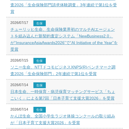
査2026「生命保険部門請求体験調査」3年連続で第1位を受
賞
2026/07/17
生保
チューリッヒ生命、生命保険業界初のマルチAIエージェン
トを組み込んだ新契約査定システム「NewBusiness2.0」
が“InsuranceAsiaAwards2026”で“AI Initiative of the Year”を
受賞
2026/07/15
生保
ソニー生命、NTTドコモビジネスXNPS(R)ベンチマーク調
査2026「生命保険部門」2年連続で第1位を受賞
2026/07/14
生保
日本生命、一時保育・病児保育マッチングサービス「ちょ
こいく」による第7回「日本子育て支援大賞2026」を受賞
2026/07/14
生保
かんぽ生命、全国小学生ラジオ体操コンクールの取り組み
が「日本子育て支援大賞2026」を受賞