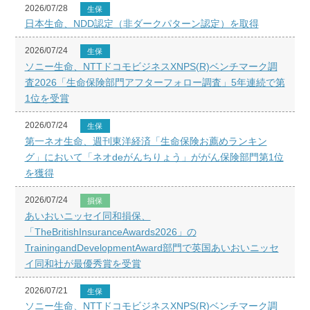
2026/07/28
生保
日本生命、NDD認定（非ダークパターン認定）を取得
2026/07/24
生保
ソニー生命、NTTドコモビジネスXNPS(R)ベンチマーク調
査2026「生命保険部門アフターフォロー調査」5年連続で第
1位を受賞
2026/07/24
生保
第一ネオ生命、週刊東洋経済「生命保険お薦めランキン
グ」において「ネオdeがんちりょう」ががん保険部門第1位
を獲得
2026/07/24
損保
あいおいニッセイ同和損保、
「TheBritishInsuranceAwards2026」の
TrainingandDevelopmentAward部門で英国あいおいニッセ
イ同和社が最優秀賞を受賞
2026/07/21
生保
ソニー生命、NTTドコモビジネスXNPS(R)ベンチマーク調