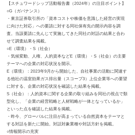
【スチュワードシップ活動報告書（2024年）の注目ポイント】
○G（ガバナンス）
・東京証券取引所の「資本コストや株価を意識した経営の実現
に向けた対応」への要請に対する同社保有先の開示内容を調
査。当該要請に先んじて実施してきた同社の対話の結果と合わ
せて調査結果を掲載。
○E（環境）・S（社会）
・気候変動、人権、人的資本などE（環境）・S（社会）の主要
テーマへの企業の対応状況を開示。
E（環境）：2023年9月から開始した、自社事業の活動に関連す
る他社の温室効果ガス排出量（スコープ3）上位企業等への要望
に対する、企業の対応状況を確認した結果を掲載。
S（社会）：人的資本に関する企業の取り組みを同社の視点で類
型化し、「企業の経営戦略と人材戦略が一体となっているか」
といった点を確認した結果を掲載。
・昨今、グローバルに注目が高まっている自然資本をテーマと
する対話を新たに開始。対話対象業種や対話方針を掲載。
○情報開示の充実