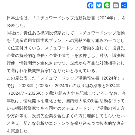
F
T
L
E
共
a
w
i
m
有
c
i
n
a
日本生命は、「スチュワードシップ活動報告書（2024年）」を
e
t
e
i
公表した。
b
t
l
同社は、責任ある機関投資家として、スチュワードシップ活動
o
e
を「資産運用立国実現プラン」への貢献の取り組みの一つとし
o
r
k
て位置付けている。スチュワードシップ活動を通じて、投資先
企業の持続的な成長・企業価値向上を後押しし、対話・議決権
行使・情報開示を進化させつつ、企業から有益な対話相手とし
て選ばれる機関投資家になりたいと考えている。
この度公表した「スチュワードシップ活動報告書（2024年）」
では、2023年（2023/7～2024/6）の取り組み結果と2024年
（2024/7～2025/6）の取り組み方針を記載している。なお、今
年度は、情報開示を進化させ、国内最大級の対話活動を行って
いる機関投資家である同社のスチュワードシップ活動の考え方
や方針等を、投資先企業を含む多くの方に理解してもらいたい
と考え、新たな分析やコンテンツを盛り込みつつ抜本的な改定
を実施した。