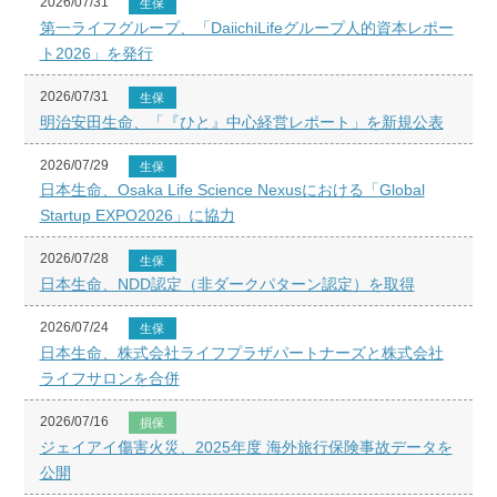
2026/07/31
生保
第一ライフグループ、「DaiichiLifeグループ人的資本レポー
ト2026」を発行
2026/07/31
生保
明治安田生命、「『ひと』中心経営レポート」を新規公表
2026/07/29
生保
日本生命、Osaka Life Science Nexusにおける「Global
Startup EXPO2026」に協力
2026/07/28
生保
日本生命、NDD認定（非ダークパターン認定）を取得
2026/07/24
生保
日本生命、株式会社ライフプラザパートナーズと株式会社
ライフサロンを合併
2026/07/16
損保
ジェイアイ傷害火災、2025年度 海外旅行保険事故データを
公開