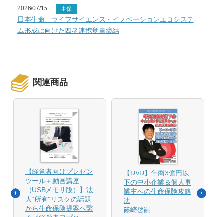
2026/07/15
生保
日本生命、ライフサイエンス・イノベーションエコシステ
ム形成に向けた四者連携覚書締結
関連商品
【経営者向けプレゼン
【DVD】年商3億円以
ツール＋動画講座
下の中小企業＆個人事
（USBメモリ版）】法
業主への生命保険攻略
人“所有”リスクの話題
法
から生命保険提案へ繋
篠崎啓嗣