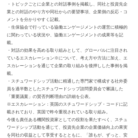
・トピックごとに企業との対話事例を掲載し、同社と投資先企
業との対話のやり方や同社からの要望事項、企業側の反応・コ
メントを分かりやすく記載。
・生保協会で行っている協働エンゲージメントの運営に積極的
に関わっている状況や、協働エンゲージメントの成果等を記
載。
・対話の効果を高める取り組みとして、グローバルに注目され
ているエスカレーション※について、考え方や方法に加え、エ
スカレーションを通じて企業の取り組みを後押しした事例を掲
載。
・スチュワードシップ活動に精通した専門家で構成する社外委
員を過半数としたスチュワードシップ諮問委員会で審議した
「重要議案」の賛否判断理由の詳細を公表。
※エスカレーション：英国のスチュワードシップ・コードに記
載されており、英国で昨今重視されている取り組み。
今後も責任ある機関投資家としての役割を果たすべく、スチュ
ワードシップ活動を通じて、投資先企業の企業価値向上の果実
を同社の収益として享受するとともに、「誰もが、ずっと、安