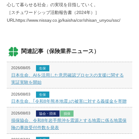
心して暮らせる社会」の実現を目指していく。
［スチュワードシップ活動報告書（2024年）］
URLhttps://www.nissay.co.jp/kaisha/csr/shisan_unyou/ssc/
関連記事（保険業界ニュース）
2026/08/05
生保
日本生命、AIを活用した意思確認プロセスの支援に関する
実証実験を開始
2026/08/03
生保
日本生命、｢令和8年熊本地震｣の被害に対する義援金を寄贈
2026/08/03
協会・団体
損保
損保協会、令和8年岩手県沖を震源とする地震に係る地震保
険の事故受付件数を発表