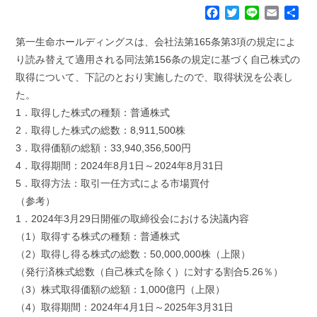
F
T
L
E
共
a
w
i
m
有
c
i
n
a
第一生命ホールディングスは、会社法第165条第3項の規定によ
e
t
e
i
り読み替えて適用される同法第156条の規定に基づく自己株式の
b
t
l
取得について、下記のとおり実施したので、取得状況を公表し
o
e
た。
o
r
k
1．取得した株式の種類：普通株式
2．取得した株式の総数：8,911,500株
3．取得価額の総額：33,940,356,500円
4．取得期間：2024年8月1日～2024年8月31日
5．取得方法：取引一任方式による市場買付
（参考）
1．2024年3月29日開催の取締役会における決議内容
（1）取得する株式の種類：普通株式
（2）取得し得る株式の総数：50,000,000株（上限）
（発行済株式総数（自己株式を除く）に対する割合5.26％）
（3）株式取得価額の総額：1,000億円（上限）
（4）取得期間：2024年4月1日～2025年3月31日