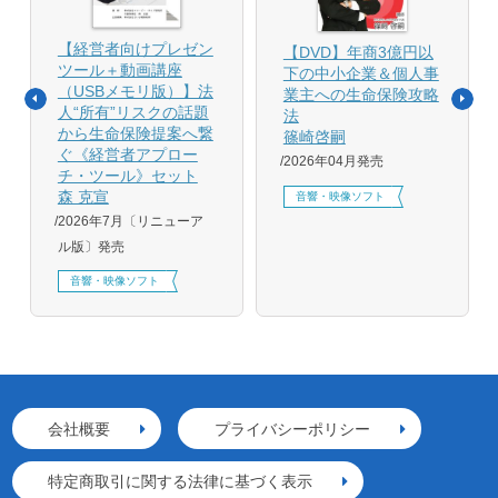
【経営者向けプレゼン
【DVD】年商3億円以
ツール＋動画講座
下の中小企業＆個人事
（USBメモリ版）】法
業主への生命保険攻略
人“所有”リスクの話題
法
から生命保険提案へ繋
篠崎啓嗣
ぐ《経営者アプロー
2026年04月発売
チ・ツール》セット
森 克宣
音響・映像ソフト
2026年7月〔リニューア
ル版〕発売
音響・映像ソフト
会社概要
プライバシーポリシー
特定商取引に関する法律に基づく表示