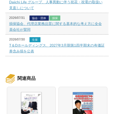
Daiichi Life グループ、人事異動に伴う祝花・祝電の取扱い
見直しについて
2026/07/31
協会・団体
損保
損保協会、代理店業務品質に関する基本的な考え方に全会
員会社が賛同
2026/07/30
生保
T＆Dホールディングス、2027年3月期第1四半期末の有価証
券含み損を公表
関連商品