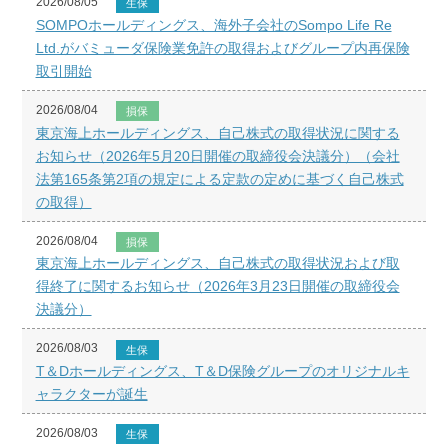
2026/08/05
生保
SOMPOホールディングス、海外子会社のSompo Life Re
Ltd.がバミューダ保険業免許の取得およびグループ内再保険
取引開始
2026/08/04
損保
東京海上ホールディングス、自己株式の取得状況に関する
お知らせ（2026年5月20日開催の取締役会決議分）（会社
法第165条第2項の規定による定款の定めに基づく自己株式
の取得）
2026/08/04
損保
東京海上ホールディングス、自己株式の取得状況および取
得終了に関するお知らせ（2026年3月23日開催の取締役会
決議分）
2026/08/03
生保
T＆Dホールディングス、T＆D保険グループのオリジナルキ
ャラクターが誕生
2026/08/03
生保