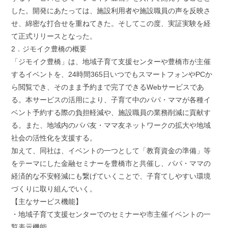
した。開発にあたっては、施設利用者や施設職員の声を反映さ
せ、綿密な打合せを重ねてきた。そしてこの度、実証実験を経
て正式リリースとなった。
2．ジモイク豊橋の概要
「ジモイク豊橋」は、地域子育て支援センターや豊橋市が主催
するイベントを、24時間365日いつでもスマートフォンやPCか
ら閲覧でき、そのまま予約まで完了できるWebサービスであ
る。本サービスの活用により、子育て中のパパ・ママが各種イ
ベント予約する際の負担軽減や、施設職員の業務削減に貢献す
る。また、地域内のパパ友・ママ友ネットワークの拡大や地域
社会の活性化を支援する。
加えて、同社は、イベントの一つとして「教育資金の準備」等
をテーマにした金融セミナーを豊橋市と共催し、パパ・ママの
経済的な不安軽減にも繋げていくことで、子育てしやすい環境
づくりに取り組んでいく。
【主なサービス機能】
・地域子育て支援センターでのセミナーや市主催イベントの一
覧表示機能