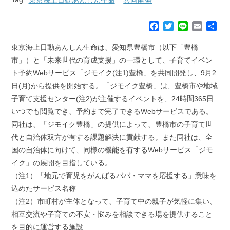
F
T
L
E
共
a
w
i
m
有
c
i
n
a
東京海上日動あんしん生命は、愛知県豊橋市（以下「豊橋
e
t
e
i
市」）と「未来世代の育成支援」の一環として、子育てイベン
b
t
l
ト予約Webサービス「ジモイク(注1)豊橋」を共同開発し、9月2
o
e
日(月)から提供を開始する。「ジモイク豊橋」は、豊橋市や地域
o
r
k
子育て支援センター(注2)が主催するイベントを、24時間365日
いつでも閲覧でき、予約まで完了できるWebサービスである。
同社は、「ジモイク豊橋」の提供によって、豊橋市の子育て世
代と自治体双方が有する課題解決に貢献する。また同社は、全
国の自治体に向けて、同様の機能を有するWebサービス「ジモ
イク」の展開を目指している。
（注1）「地元で育児をがんばるパパ・ママを応援する」意味を
込めたサービス名称
（注2）市町村が主体となって、子育て中の親子が気軽に集い、
相互交流や子育ての不安・悩みを相談できる場を提供すること
を目的に運営する施設