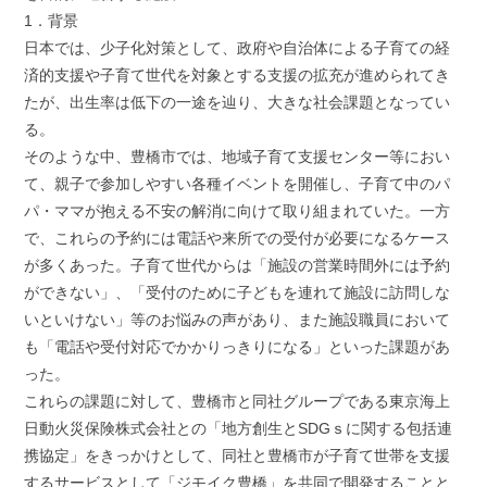
1．背景
日本では、少子化対策として、政府や自治体による子育ての経
済的支援や子育て世代を対象とする支援の拡充が進められてき
たが、出生率は低下の一途を辿り、大きな社会課題となってい
る。
そのような中、豊橋市では、地域子育て支援センター等におい
て、親子で参加しやすい各種イベントを開催し、子育て中のパ
パ・ママが抱える不安の解消に向けて取り組まれていた。一方
で、これらの予約には電話や来所での受付が必要になるケース
が多くあった。子育て世代からは「施設の営業時間外には予約
ができない」、「受付のために子どもを連れて施設に訪問しな
いといけない」等のお悩みの声があり、また施設職員において
も「電話や受付対応でかかりっきりになる」といった課題があ
った。
これらの課題に対して、豊橋市と同社グループである東京海上
日動火災保険株式会社との「地方創生とSDGｓに関する包括連
携協定」をきっかけとして、同社と豊橋市が子育て世帯を支援
するサービスとして「ジモイク豊橋」を共同で開発することと