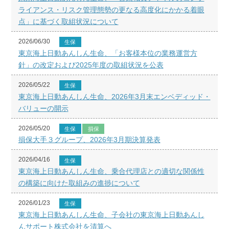
ライアンス・リスク管理態勢の更なる高度化にかかる着眼
点」に基づく取組状況について
2026/06/30
生保
東京海上日動あんしん生命、「お客様本位の業務運営方
針」の改定および2025年度の取組状況を公表
2026/05/22
生保
東京海上日動あんしん生命、2026年3月末エンベディッド・
バリューの開示
2026/05/20
生保
損保
損保大手３グループ、2026年3月期決算発表
2026/04/16
生保
東京海上日動あんしん生命、乗合代理店との適切な関係性
の構築に向けた取組みの進捗について
2026/01/23
生保
東京海上日動あんしん生命、子会社の東京海上日動あんし
んサポート株式会社を清算へ