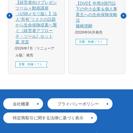
【経営者向けプレゼン
【DVD】年商3億円以
ツール＋動画講座
下の中小企業＆個人事
（USBメモリ版）】法
業主への生命保険攻略
人“所有”リスクの話題
法
から生命保険提案へ繋
篠崎啓嗣
ぐ《経営者アプロー
2026年04月発売
チ・ツール》セット
森 克宣
音響・映像ソフト
2026年7月〔リニューア
ル版〕発売
音響・映像ソフト
会社概要
プライバシーポリシー
特定商取引に関する法律に基づく表示