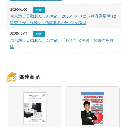
2026/01/05
生保
東京海上日動あんしん生命、2026年オリコン顧客満足度(R)
調査「がん保険」で3年連続総合1位を獲得
2025/12/26
生保
東京海上日動あんしん生命、「個人年金保険」の販売を再
開
関連商品