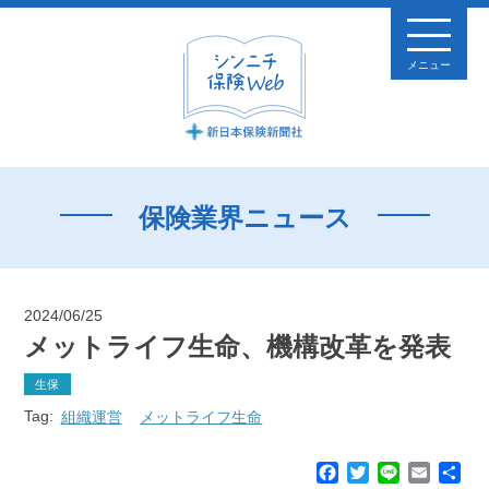
メニュー
保険業界ニュース
2024/06/25
メットライフ生命、機構改革を発表
生保
Tag:
組織運営
メットライフ生命
F
T
L
E
共