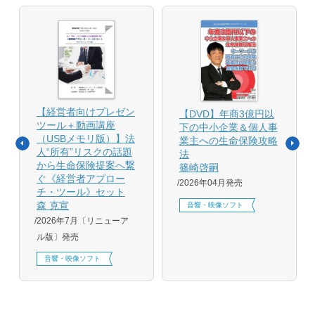
【経営者向けプレゼン
【DVD】年商3億円以
ツール＋動画講座
下の中小企業＆個人事
（USBメモリ版）】法
業主への生命保険攻略
人“所有”リスクの話題
法
から生命保険提案へ繋
篠崎啓嗣
ぐ《経営者アプロー
2026年04月発売
チ・ツール》セット
森 克宣
音響・映像ソフト
2026年7月〔リニューア
ル版〕発売
音響・映像ソフト