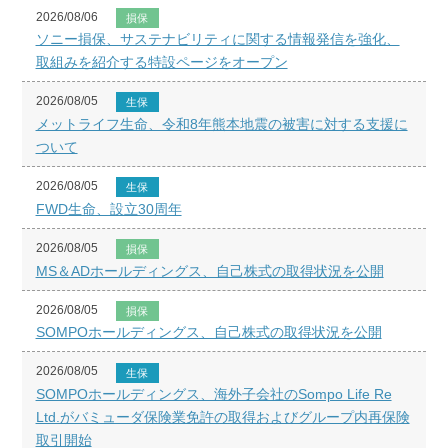
2026/08/06
損保
ソニー損保、サステナビリティに関する情報発信を強化、
取組みを紹介する特設ページをオープン
2026/08/05
生保
メットライフ生命、令和8年熊本地震の被害に対する支援に
ついて
2026/08/05
生保
FWD生命、設立30周年
2026/08/05
損保
MS＆ADホールディングス、自己株式の取得状況を公開
2026/08/05
損保
SOMPOホールディングス、自己株式の取得状況を公開
2026/08/05
生保
SOMPOホールディングス、海外子会社のSompo Life Re
Ltd.がバミューダ保険業免許の取得およびグループ内再保険
取引開始