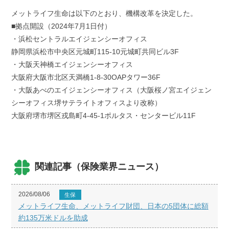
a
w
i
m
有
c
i
n
a
メットライフ生命は以下のとおり、機構改革を決定した。
e
t
e
i
■拠点開設（2024年7月1日付）
b
t
l
・浜松セントラルエイジェンシーオフィス
o
e
静岡県浜松市中央区元城町115-10元城町共同ビル3F
o
r
k
・大阪天神橋エイジェンシーオフィス
大阪府大阪市北区天満橋1-8-30OAPタワー36F
・大阪あべのエイジェンシーオフィス（大阪桜ノ宮エイジェン
シーオフィス堺サテライトオフィスより改称）
大阪府堺市堺区戎島町4-45-1ポルタス・センタービル11F
関連記事（保険業界ニュース）
2026/08/06
生保
メットライフ生命、メットライフ財団、日本の5団体に総額
約135万米ドルを助成