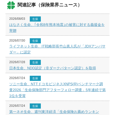
関連記事（保険業界ニュース）
2026/08/03
生保
はなさく生命、｢令和8年熊本地震｣の被害に対する義援金を
寄贈
2026/07/30
生保
ライフネット生命、IT戦略部長竹山真人氏が「JDXアンバサ
ダー」に認定
2026/07/28
生保
日本生命、NDD認定（非ダークパターン認定）を取得
2026/07/24
生保
ソニー生命、NTTドコモビジネスXNPS(R)ベンチマーク調
査2026「生命保険部門アフターフォロー調査」5年連続で第
1位を受賞
2026/07/24
生保
第一ネオ生命、週刊東洋経済「生命保険お薦めランキン