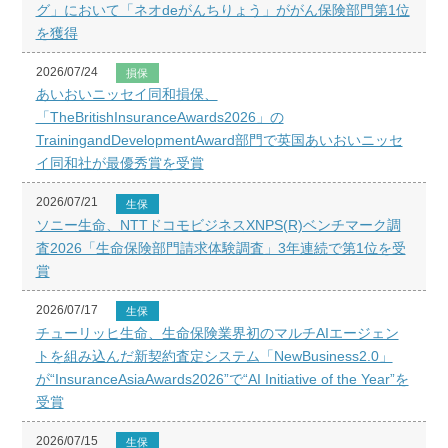
グ」において「ネオdeがんちりょう」ががん保険部門第1位
を獲得
2026/07/24
損保
あいおいニッセイ同和損保、
「TheBritishInsuranceAwards2026」の
TrainingandDevelopmentAward部門で英国あいおいニッセ
イ同和社が最優秀賞を受賞
2026/07/21
生保
ソニー生命、NTTドコモビジネスXNPS(R)ベンチマーク調
査2026「生命保険部門請求体験調査」3年連続で第1位を受
賞
2026/07/17
生保
チューリッヒ生命、生命保険業界初のマルチAIエージェン
トを組み込んだ新契約査定システム「NewBusiness2.0」
が“InsuranceAsiaAwards2026”で“AI Initiative of the Year”を
受賞
2026/07/15
生保