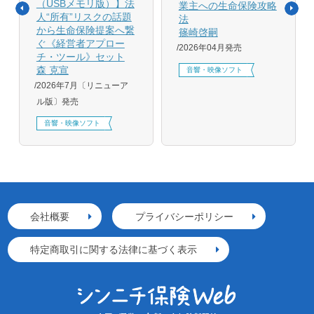
（USBメモリ版）】法
業主への生命保険攻略
人“所有”リスクの話題
法
から生命保険提案へ繋
篠崎啓嗣
ぐ《経営者アプロー
2026年04月発売
チ・ツール》セット
森 克宣
音響・映像ソフト
2026年7月〔リニューア
ル版〕発売
音響・映像ソフト
会社概要
プライバシーポリシー
特定商取引に関する法律に基づく表示