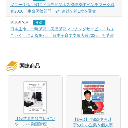
ソニー生命、NTTドコモビジネスXNPS(R)ベンチマーク調
査2026「生命保険部門」2年連続で第1位を受賞
2026/07/14
生保
日本生命、一時保育・病児保育マッチングサービス「ちょ
こいく」による第7回「日本子育て支援大賞2026」を受賞
関連商品
【経営者向けプレゼン
【DVD】年商3億円以
ツール＋動画講座
下の中小企業＆個人事