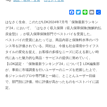
F
T
L
E
共
a
w
i
m
有
c
i
n
a
はなさく生命、このたびLDK2024年7月号「保険最新ランキン
e
t
e
i
グ’24」において、「はなさく収入保障（収入保障保険(無解約払
b
t
l
戻金型)）」が収入保障保険部門でベストバイを受賞した。
o
e
ベストバイの受賞にあたっては、商品内容と保険料水準のバラ
o
r
k
ンス等を評価されている。同社は、今後も社会環境やライフス
タイルの変化を捉え、お客様の多様なニーズに応える新しい時
代にあった魅力的な商品・サービスの提供に努めていく。
【LDK認定・「保険最新ランキング’24」について】LDK編集部
が、事前に市場調査を行いユーザーのニーズを把握した上で、
各ジャンルのプロや専門家と一緒に、とことんユーザー目線
で、部門別に評価。特に評価が高かったものをベストバイに認
定。