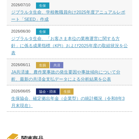
2026/07/10
生保
ジブラルタ生命、学校教職員向け2025年度アニュアルレポ
ート「SEED」作成
2026/06/30
生保
ジブラルタ生命、「お客さま本位の業務運営に関する方
針」に係る成果指標（KPI）および2025年度の取組状況を公
表
2026/06/11
生損
共済
JA共済連、農作業事故の発生要因や事故傾向について分
析、最新の共済金支払データによる分析結果を公表
2026/06/05
協会・団体
生損
生保協会、確定拠出年金（企業型）の統計概況（令和8年3
月末現在）
関連商品