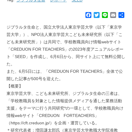
F
T
L
E
共
a
w
i
m
有
c
i
n
a
ジブラルタ生命と、国立大学法人東京学芸大学（以下「東京学
e
t
e
i
芸大学」）、NPO法人東京学芸大こども未来研究所（以下「こ
b
t
l
ども未来研究所」）は共同で、学校教職員向け情報webサイト
o
e
「CREDUON FOR TEACHERS」の2023年度アニュアルレポー
o
r
k
ト「SEED」を作成し、6月6日から、同サイト上にて無料公開し
た。
また、6月5日には、「CREDUON FOR TEACHERS」全体で公
開した記事が500号を迎えた。
【概要】
東京学芸大学、こども未来研究所、ジブラルタ生命の三者は、
「学校教職員を対象とした情報提供メディアを通した業務活動
支援」をテーマに行う共同研究*の一環として、学校教職員向け
情報webサイト「CREDUON FORTEACHERS」
（https://cft.creduon.jp/）を企画・運営している。
＊研究代表者：増田謙太郎氏（東京学芸大学教職大学院准教