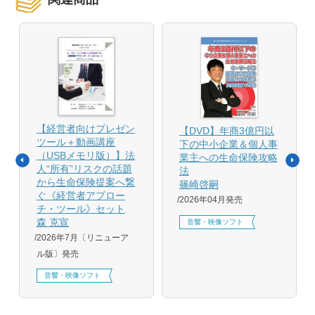
【経営者向けプレゼン
【DVD】年商3億円以
ツール＋動画講座
下の中小企業＆個人事
（USBメモリ版）】法
業主への生命保険攻略
人“所有”リスクの話題
法
から生命保険提案へ繋
篠崎啓嗣
ぐ《経営者アプロー
2026年04月発売
チ・ツール》セット
森 克宣
音響・映像ソフト
2026年7月〔リニューア
ル版〕発売
音響・映像ソフト