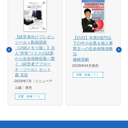
【経営者向けプレゼン
【DVD】年商3億円以
ツール＋動画講座
下の中小企業＆個人事
（USBメモリ版）】法
業主への生命保険攻略
人“所有”リスクの話題
法
から生命保険提案へ繋
篠崎啓嗣
ぐ《経営者アプロー
2026年04月発売
チ・ツール》セット
森 克宣
音響・映像ソフト
2026年7月〔リニューア
ル版〕発売
音響・映像ソフト