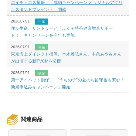
エイチ・エス損保、「成約キャンペーン オリジナルアクリ
ルスタンドプレゼント」開催
2026/07/01
生保
住友生命、サントリーと「歩く＋特茶健康増進サポー
ト！」キャンペーンを今年も実施
2026/07/01
損保
東京海上ダイレクト損保、本木雅弘さん、中条あやみさん
が出演する新TVCMを公開
2026/07/01
損保
第一アイペット損保、「”うちの子”の夏のお留守番も安心！
新規申込みキャンペーン」開始
関連商品