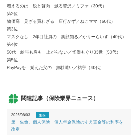
増えるのは 税と贅肉 減る贅沢／ミファ（30代）
第2位
物価高 見ざる買わざる 店行かず／ねこママ（60代）
第3位
マスクなし 2年目社員の 笑顔知る／かりーらいす（40代）
第4位
50代 給与も肩も 上がらない／怪傑もぐり33世（50代）
第5位
PayPayを 覚えた父の 無駄遣い／祐宇（40代）
関連記事（保険業界ニュース）
2026/08/03
生保
第一生命、個人保険・個人年金保険のすえ置金等の利率を
改定