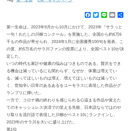
F
T
L
E
共
a
w
i
m
有
c
i
n
a
第一生命は、2023年9月から10月にかけて、2023年『サラっと
e
t
e
i
一句！わたしの川柳コンクール』を実施した。全国から約6万6
b
t
l
千もの作品が寄せられ、2024年1月に全国優秀100句を発表。こ
o
e
の度、約5万名のサラ川ファンの投票により、全国ベスト10が決
o
r
k
定した。
いつの時代も家計や健康の悩みはつきものである。贅沢をでき
る機会は減っているにも関わらず、なぜか、体重は増えてい
る。減ってほしいものは増え、増えてほしいものは減ってい
く、世知辛い日常のあるあるをユーモラスに表現した作品がグ
ランプリに輝いた。
一方で、コロナ禍の終わりを感じられる心温まる作品や覚えた
てのキャッシュレス決済での笑える失敗、日本語ならではのや
り取りを流行語で表現した川柳がベスト10にランクインし、
2023年のサラ川を大いに盛り上げた。
第1位