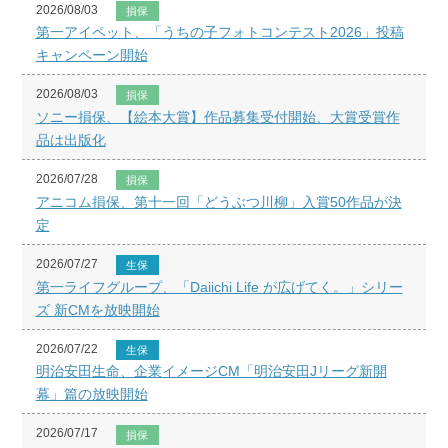
2026/08/03
損保
第一アイペット、「うちの子フォトコンテスト2026」投稿
キャンペーン開始
2026/08/03
損保
ソニー損保、【絵本大賞】作品募集受付開始、大賞受賞作
品は出版化
2026/07/28
損保
アニコム損保、第十一回「どうぶつ川柳」入賞50作品が決
定
2026/07/27
生保
第一ライフグループ、「Daiichi Life が広げてく。」シリー
ズ 新CMを放映開始
2026/07/22
生保
明治安田生命、企業イメージCM「明治安田Jリーグ新開
幕」篇の放映開始
2026/07/17
損保