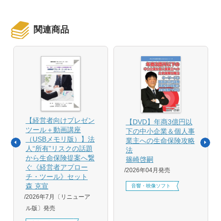
関連商品
【経営者向けプレゼン
【DVD】年商3億円以
ツール＋動画講座
下の中小企業＆個人事
（USBメモリ版）】法
業主への生命保険攻略
人“所有”リスクの話題
法
から生命保険提案へ繋
篠崎啓嗣
ぐ《経営者アプロー
2026年04月発売
チ・ツール》セット
森 克宣
音響・映像ソフト
2026年7月〔リニューア
ル版〕発売