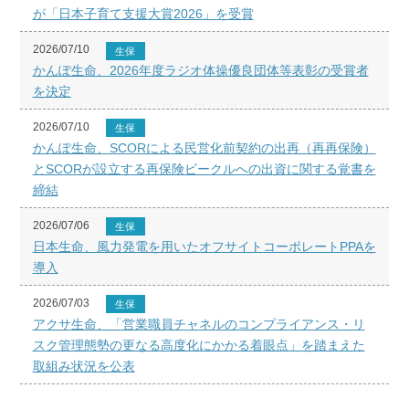
が「日本子育て支援大賞2026」を受賞
2026/07/10
生保
かんぽ生命、2026年度ラジオ体操優良団体等表彰の受賞者
を決定
2026/07/10
生保
かんぽ生命、SCORによる民営化前契約の出再（再再保険）
とSCORが設立する再保険ビークルへの出資に関する覚書を
締結
2026/07/06
生保
日本生命、風力発電を用いたオフサイトコーポレートPPAを
導入
2026/07/03
生保
アクサ生命、「営業職員チャネルのコンプライアンス・リ
スク管理態勢の更なる高度化にかかる着眼点」を踏まえた
取組み状況を公表