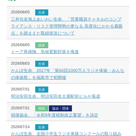
2026/08/05
生保
三井住友海上あいおい生命、「営業職員チャネルのコンプ
ライアンス・リスク管理態勢の更なる 高度化にかかる着眼
点」を踏まえた取組状況について
2026/08/05
損保
トーア再保険、気候変動対策を推進
2026/08/03
生保
かんぽ生命、2027年「第66回1000万人ラジオ体操・みんな
の体操祭」を福島市で初開催
2026/07/31
生保
明治安田生命、明治安田名古屋駅前ビルが落成
2026/07/31
損保
協会・団体
損保協会、「令和9年度税制改正要望」を決定
2026/07/14
生保
かんぽ生命、全国小学生ラジオ体操コンクールの取り組み