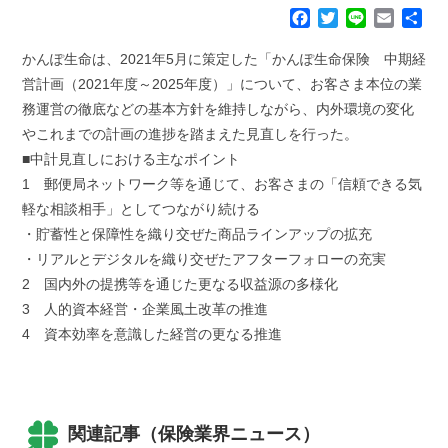
F
T
L
E
共
a
w
i
m
有
c
i
n
a
かんぽ生命は、2021年5月に策定した「かんぽ生命保険 中期経
e
t
e
i
営計画（2021年度～2025年度）」について、お客さま本位の業
b
t
l
務運営の徹底などの基本方針を維持しながら、内外環境の変化
o
e
やこれまでの計画の進捗を踏まえた見直しを行った。
o
r
k
■中計見直しにおける主なポイント
1 郵便局ネットワーク等を通じて、お客さまの「信頼できる気
軽な相談相手」としてつながり続ける
・貯蓄性と保障性を織り交ぜた商品ラインアップの拡充
・リアルとデジタルを織り交ぜたアフターフォローの充実
2 国内外の提携等を通じた更なる収益源の多様化
3 人的資本経営・企業風土改革の推進
4 資本効率を意識した経営の更なる推進
関連記事（保険業界ニュース）