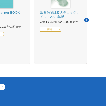
【US
生命保険証券のチェックポ
Planner BOOK
似体
イント2026年版
活用イ
定価1,375円
2026年03月発売
森 克
2026年03月発売
書籍
定価14
デジ