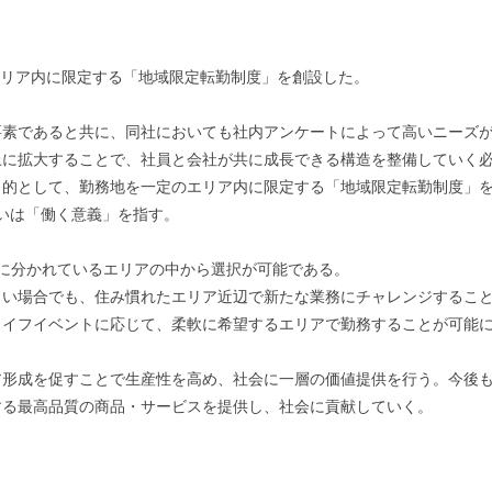
のエリア内に限定する「地域限定転勤制度」を創設した。
要素であると共に、同社においても社内アンケートによって高いニーズ
に拡大することで、社員と会社が共に成長できる構造を整備していく必
目的として、勤務地を一定のエリア内に限定する「地域限定転勤制度」
いは「働く意義」を指す。
に分かれているエリアの中から選択が可能である。
しい場合でも、住み慣れたエリア近辺で新たな業務にチャレンジするこ
ライフイベントに応じて、柔軟に希望するエリアで勤務することが可能
ア形成を促すことで生産性を高め、社会に一層の価値提供を行う。今後
する最高品質の商品・サービスを提供し、社会に貢献していく。