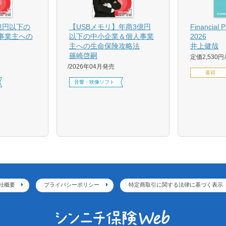
億円以下の
【USBメモリ】年商3億円
Financial 
事業主への
以下の中小企業＆個人事業
2026
主への生命保険攻略法
井上健哉
篠崎啓嗣
定価2,530円
2026年04月発売
書籍
音響・映像ソフト
社概要
プライバシーポリシー
特定商取引に関する法律に基づく表示