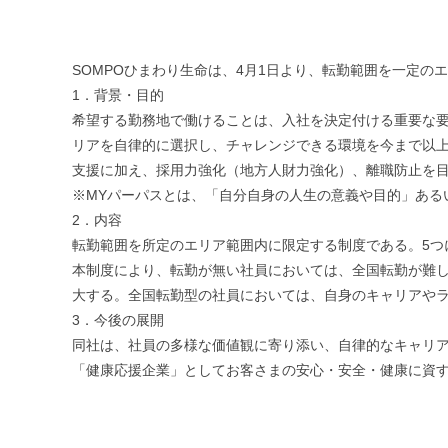
SOMPOひまわり生命は、4月1日より、転勤範囲を一定
1．背景・目的
希望する勤務地で働けることは、入社を決定付ける重要な
リアを自律的に選択し、チャレンジできる環境を今まで以上
支援に加え、採用力強化（地方人財力強化）、離職防止を
※MYパーパスとは、「自分自身の人生の意義や目的」ある
2．内容
転勤範囲を所定のエリア範囲内に限定する制度である。5つ
本制度により、転勤が無い社員においては、全国転勤が難
大する。全国転勤型の社員においては、自身のキャリアや
3．今後の展開
同社は、社員の多様な価値観に寄り添い、自律的なキャリ
「健康応援企業」としてお客さまの安心・安全・健康に資