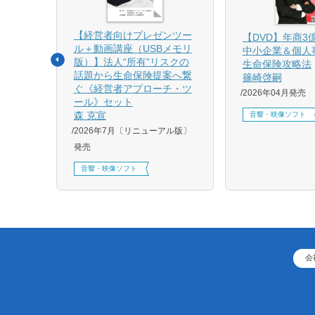
【経営者向けプレゼンツー
相続と
【DVD】年商3
ル＋動画講座（USBメモリ
中小企業＆個人
版）】法人“所有”リスクの
生命保険攻略法
話題から生命保険提案へ繋
篠崎啓嗣
4月増刷、
ぐ《経営者アプローチ・ツ
2026年04月発売
刷、
ール》セット
刷、
森 克宣
音響・映像ソフト
2026年7月〔リニューアル版〕
発売
音響・映像ソフト
会