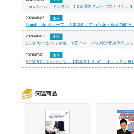
T＆Dホールディングス、T＆D保険グループのオリジナ
2026/08/03
生保
Daiichi Life グループ、人事異動に伴う祝花・祝電の
2026/08/03
生保
SOMPOひまわり生命、吹田市と「がん検診受診率向上
2026/07/31
生保
SOMPOひまわり生命、【業界初】3つの「不」リスク無
関連商品