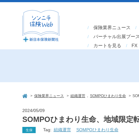
保険業界ニュース
バーチャル出展ブー
カートを見る
FX
>
>
,
>
保険業界ニュース
組織運営
SOMPOひまわり生命
S
2024/05/09
SOMPOひまわり生命、地域限定
Tag:
組織運営
SOMPOひまわり生命
生保