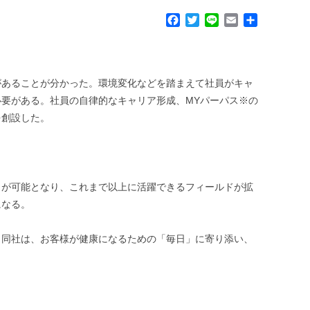
F
T
L
E
共
a
w
i
m
有
c
i
n
a
e
t
e
i
b
t
l
があることが分かった。環境変化などを踏まえて社員がキャ
o
e
要がある。社員の自律的なキャリア形成、MYパーパス※の
o
r
k
を創設した。
とが可能となり、これまで以上に活躍できるフィールドが拡
になる。
も同社は、お客様が健康になるための「毎日」に寄り添い、