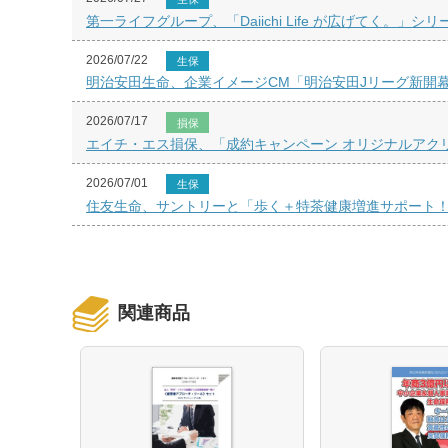
第一ライフグループ、「Daiichi Life が広げてく。」シ
2026/07/22
生保
明治安田生命、企業イメージCM「明治安田Jリーグ新開
2026/07/17
損保
エイチ・エス損保、「成約キャンペーン オリジナルアク
2026/07/01
生保
住友生命、サントリーと「歩く＋特茶健康増進サポート
関連商品