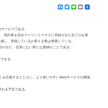
F
T
L
E
共
a
w
i
m
有
c
i
n
a
e
t
e
i
b
t
l
ebサービスである。
o
e
た、契約者を含めマイリンククロスに登録された全てのお客
o
r
k
共感し、登録しているお客さま数は伸展している。
e）を組み合わせた、従来にない新たな価値のことである。
ができる。
ることを応援するとともに、より使いやすいWebサービスの構築
変わる予定である。