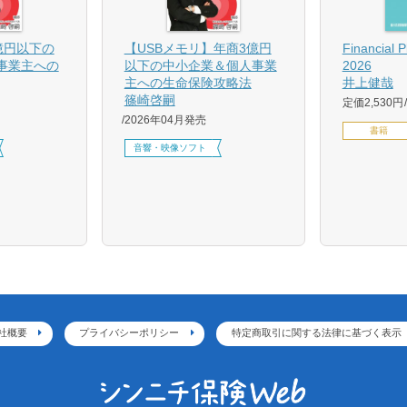
億円以下の
【USBメモリ】年商3億円
Financial 
事業主への
以下の中小企業＆個人事業
2026
主への生命保険攻略法
井上健哉
篠崎啓嗣
定価2,530円
2026年04月発売
書籍
音響・映像ソフト
社概要
プライバシーポリシー
特定商取引に関する法律に基づく表示