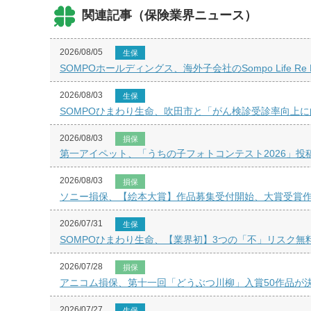
関連記事（保険業界ニュース）
2026/08/05
生保
SOMPOホールディングス、海外子会社のSompo Life
2026/08/03
生保
SOMPOひまわり生命、吹田市と「がん検診受診率向上
2026/08/03
損保
第一アイペット、「うちの子フォトコンテスト2026」投
2026/08/03
損保
ソニー損保、【絵本大賞】作品募集受付開始、大賞受賞
2026/07/31
生保
SOMPOひまわり生命、【業界初】3つの「不」リスク無
2026/07/28
損保
アニコム損保、第十一回「どうぶつ川柳」入賞50作品が
2026/07/27
生保