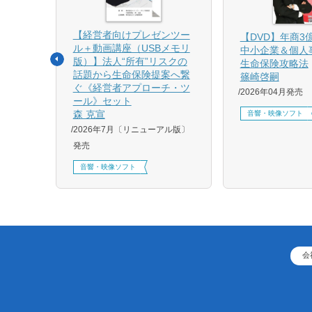
【経営者向けプレゼンツー
相続と
【DVD】年商3
ル＋動画講座（USBメモリ
中小企業＆個人
版）】法人“所有”リスクの
生命保険攻略法
話題から生命保険提案へ繋
篠崎啓嗣
4月増刷、
ぐ《経営者アプローチ・ツ
2026年04月発売
刷、
ール》セット
刷、
森 克宣
音響・映像ソフト
2026年7月〔リニューアル版〕
発売
音響・映像ソフト
会