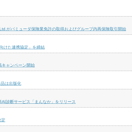
 Re Ltd.がバミューダ保険業免許の取得およびグループ内再保険取引開始
に向けた連携協定」を締結
稿キャンペーン開始
作品は出版化
料AI診断サービス「まんなか」をリリース
決定