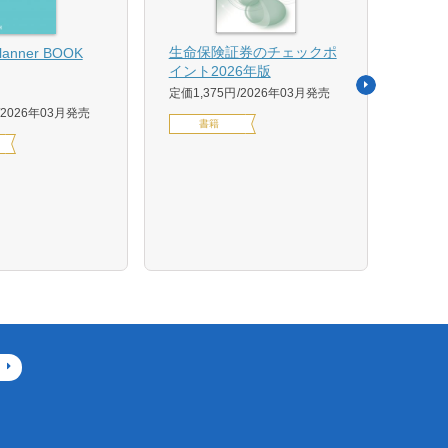
【US
生命保険証券のチェックポ
Planner BOOK
似体
イント2026年版
活用イ
定価1,375円
2026年03月発売
森 克
2026年03月発売
書籍
定価14
デジ