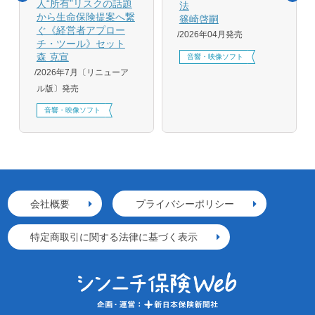
人“所有”リスクの話題
法
から生命保険提案へ繋
篠崎啓嗣
ぐ《経営者アプロー
2026年04月発売
チ・ツール》セット
森 克宣
音響・映像ソフト
2026年7月〔リニューア
ル版〕発売
音響・映像ソフト
会社概要
プライバシーポリシー
特定商取引に関する法律に基づく表示