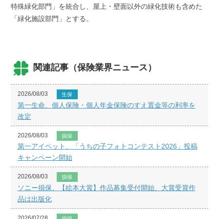
特殊緑化部門」を統合し、屋上・壁面以外の緑化技術も含めた
「緑化施設部門」とする。
関連記事（保険業界ニュース）
2026/08/03
生保
第一生命、個人保険・個人年金保険のすえ置金等の利率を
改定
2026/08/03
損保
第一アイペット、「うちの子フォトコンテスト2026」投稿
キャンペーン開始
2026/08/03
損保
ソニー損保、【絵本大賞】作品募集受付開始、大賞受賞作
品は出版化
2026/07/28
損保