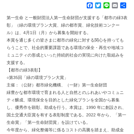
F
T
L
E
共
a
w
i
m
有
c
i
n
a
第一生命 と一般財団法人第一生命財団が支援する「都市の緑3表
e
t
e
i
彰」（緑の環境プラン大賞、緑の都市賞、緑化技術コンクー
b
t
l
ル）は、4月1日（月）から募集を開始する。
o
e
本賞を通じ多くの皆さまに都市の緑化に対する関心を持っても
o
r
k
らうことで、社会的重要課題である環境の保全・再生や地域コ
ミュニティの形成といった持続的社会の実現に向けた取組みを
支援する。
【都市の緑3表彰】
○第35回「緑の環境プラン大賞」
主催：（公財）都市緑化機構、（一財）第一生命財団
緑豊かな都市環境で育まれる人と自然とのふれあいやコミュニ
ティ醸成、環境保全を目的とした緑化プランを全国から募集
し、優秀作を顕彰、助成を行う。本賞は、1990 年に創設され、
国土交通大臣賞を有する表彰制度である。2022 年から、「第一
生命賞」「第一生命財団賞」を設けている。
今年度から、緑化整備等に係るコストの高騰を踏まえ、助成金