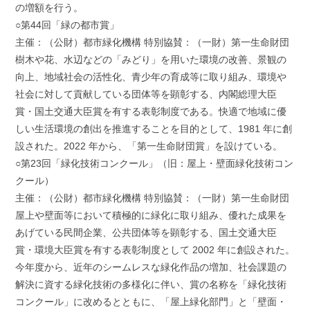
の増額を行う。
○第44回「緑の都市賞」
主催：（公財）都市緑化機構 特別協賛：（一財）第一生命財団
樹木や花、水辺などの「みどり」を用いた環境の改善、景観の
向上、地域社会の活性化、青少年の育成等に取り組み、環境や
社会に対して貢献している団体等を顕彰する、内閣総理大臣
賞・国土交通大臣賞を有する表彰制度である。快適で地域に優
しい生活環境の創出を推進することを目的として、1981 年に創
設された。2022 年から、「第一生命財団賞」を設けている。
○第23回「緑化技術コンクール」（旧：屋上・壁面緑化技術コン
クール）
主催：（公財）都市緑化機構 特別協賛：（一財）第一生命財団
屋上や壁面等において積極的に緑化に取り組み、優れた成果を
あげている民間企業、公共団体等を顕彰する、国土交通大臣
賞・環境大臣賞を有する表彰制度として 2002 年に創設された。
今年度から、近年のシームレスな緑化作品の増加、社会課題の
解決に資する緑化技術の多様化に伴い、賞の名称を「緑化技術
コンクール」に改めるとともに、「屋上緑化部門」と「壁面・