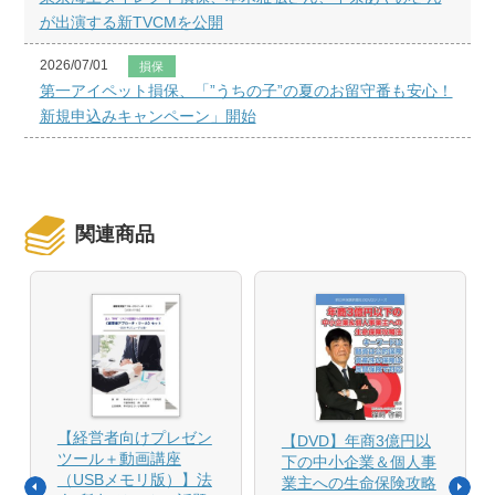
が出演する新TVCMを公開
2026/07/01
損保
第一アイペット損保、「”うちの子”の夏のお留守番も安心！
新規申込みキャンペーン」開始
関連商品
【経営者向けプレゼン
【DVD】年商3億円以
ツール＋動画講座
下の中小企業＆個人事
（USBメモリ版）】法
業主への生命保険攻略