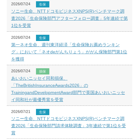
2026/07/24
生保
ソニー生命、NTTドコモビジネスXNPS(R)ベンチマーク調
査2026「生命保険部門アフターフォロー調査」5年連続で第
1位を受賞
2026/07/24
生保
第一ネオ生命、週刊東洋経済「生命保険お薦めランキン
グ」において「ネオdeがんちりょう」ががん保険部門第1位
を獲得
2026/07/24
損保
あいおいニッセイ同和損保、
「TheBritishInsuranceAwards2026」の
TrainingandDevelopmentAward部門で英国あいおいニッセ
イ同和社が最優秀賞を受賞
2026/07/21
生保
ソニー生命、NTTドコモビジネスXNPS(R)ベンチマーク調
査2026「生命保険部門請求体験調査」3年連続で第1位を受
賞