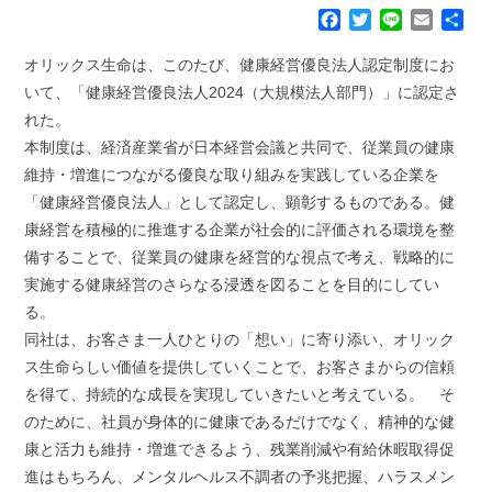
F
T
L
E
共
a
w
i
m
有
c
i
n
a
オリックス生命は、このたび、健康経営優良法人認定制度にお
e
t
e
i
いて、「健康経営優良法人2024（大規模法人部門）」に認定さ
b
t
l
れた。
o
e
本制度は、経済産業省が日本経営会議と共同で、従業員の健康
o
r
k
維持・増進につながる優良な取り組みを実践している企業を
「健康経営優良法人」として認定し、顕彰するものである。健
康経営を積極的に推進する企業が社会的に評価される環境を整
備することで、従業員の健康を経営的な視点で考え、戦略的に
実施する健康経営のさらなる浸透を図ることを目的にしてい
る。
同社は、お客さま一人ひとりの「想い」に寄り添い、オリック
ス生命らしい価値を提供していくことで、お客さまからの信頼
を得て、持続的な成長を実現していきたいと考えている。 そ
のために、社員が身体的に健康であるだけでなく、精神的な健
康と活力も維持・増進できるよう、残業削減や有給休暇取得促
進はもちろん、メンタルヘルス不調者の予兆把握、ハラスメン