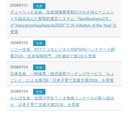
2026/07/17
生保
チューリッヒ生命、生命保険業界初のマルチAIエージェン
トを組み込んだ新契約査定システム「NewBusiness2.0」
が“InsuranceAsiaAwards2026”で“AI Initiative of the Year”を
受賞
2026/07/15
生保
ソニー生命、NTTドコモビジネスXNPS(R)ベンチマーク調
査2026「生命保険部門」2年連続で第1位を受賞
2026/07/14
生保
日本生命、一時保育・病児保育マッチングサービス「ちょ
こいく」による第7回「日本子育て支援大賞2026」を受賞
2026/07/14
生保
かんぽ生命、全国小学生ラジオ体操コンクールの取り組み
が「日本子育て支援大賞2026」を受賞