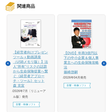
関連商品
【経営者向けプレゼン
【DVD】年商3億円以
ツール＋動画講座
下の中小企業＆個人事
（USBメモリ版）】法
業主への生命保険攻略
人“所有”リスクの話題
法
から生命保険提案へ繋
篠崎啓嗣
ぐ《経営者アプロー
2026年04月発売
チ・ツール》セット
森 克宣
音響・映像ソフト
2026年7月〔リニューア
ル版〕発売
音響・映像ソフト