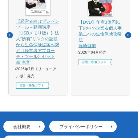
【経営者向けプレゼン
【DVD】年商3億円以
ツール＋動画講座
下の中小企業＆個人事
（USBメモリ版）】法
業主への生命保険攻略
人“所有”リスクの話題
法
から生命保険提案へ繋
篠崎啓嗣
ぐ《経営者アプロー
2026年04月発売
チ・ツール》セット
森 克宣
音響・映像ソフト
2026年7月〔リニューア
ル版〕発売
音響・映像ソフト
会社概要
プライバシーポリシー