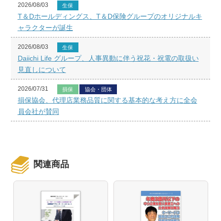
2026/08/03
生保
T＆Dホールディングス、T＆D保険グループのオリジナルキ
ャラクターが誕生
2026/08/03
生保
Daiichi Life グループ、人事異動に伴う祝花・祝電の取扱い
見直しについて
2026/07/31
損保
協会・団体
損保協会、代理店業務品質に関する基本的な考え方に全会
員会社が賛同
関連商品