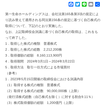
F
T
L
E
共
a
w
i
m
有
c
i
n
a
第一生命ホールディングスは、会社法第165条第3項の規定によ
e
t
e
i
り読み替えて適用される同法第156条の規定に基づく自己株式の
b
t
l
取得について、下記のとおり実施した。
o
e
なお、上記取締役会決議に基づく自己株式の取得は、これをも
o
r
k
って終了した。
1．取得した株式の種類 普通株式
2．取得した株式の総数 2,212,200株
3．取得価額の総額 8,160,113,900円
4．取得期間 2024年3月1日～2024年3月22日
5．取得方法 取引一任方式による市場買付
（参考）
1．2023年5月15日開催の取締役会における決議内容
（1）取得する株式の種類 普通株式
（2）取得する株式の総数 90,000,000株（上限）
（発行済株式総数（自己株式を除く）に対する割合9.11％）
（3）株式取得価額の総額 1,200億円（上限）