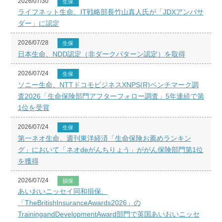
2026/07/30
生保
ライフネット生命、IT戦略部長竹山真人氏が「JDXアンバサ
ダー」に認定
2026/07/28
生保
日本生命、NDD認定（非ダークパターン認定）を取得
2026/07/24
生保
ソニー生命、NTTドコモビジネスXNPS(R)ベンチマーク調
査2026「生命保険部門アフターフォロー調査」5年連続で第
1位を受賞
2026/07/24
生保
第一ネオ生命、週刊東洋経済「生命保険お薦めランキン
グ」において「ネオdeがんちりょう」ががん保険部門第1位
を獲得
2026/07/24
損保
あいおいニッセイ同和損保、
「TheBritishInsuranceAwards2026」の
TrainingandDevelopmentAward部門で英国あいおいニッセ