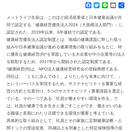
F
T
L
E
共
a
w
i
m
有
c
i
n
a
メットライフ生命は、このほど経済産業省と日本健康会議が共
e
t
e
i
同で認定する「健康経営優良法人2024（大規模法人部門）」に
b
t
l
認定された。2019年以来、6年連続での認定である。
o
e
健康経営優良法人認定制度とは、地域の健康課題に即した取り
o
r
k
組みや日本健康会議が進める健康増進の取り組みをもとに、特
に優良な健康経営(R)*を実践している大企業や中小企業等の法人
を顕彰するため、2017年から開始された認定制度である。
*健康経営(R)は、NPO法人健康経営研究会の登録商標である。
同社は、「ともに歩んでゆく。よりたしかな未来に向けて。」
というパーパスを実現するため、サステナビリティを重要な経
営の方針と位置付け、5つのサステナビリティ重要課題を選定し
ている。その一つである「社員が働きやすい環境を作る」で
は、社員が健康で生き生きと過ごすことができ、働きがいのあ
る職場と長期にわたり活躍できる環境が重要と考えている。
具体的な取り組みとして、社員とその家族に定期健康診断・人
間ドックの受診促進、35歳以上を対象とした特定保険指導の促