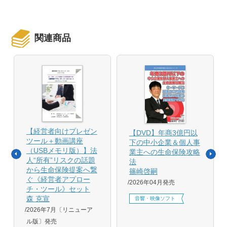
関連商品
【経営者向けプレゼン
【DVD】年商3億円以
ツール＋動画講座
下の中小企業＆個人事
（USBメモリ版）】法
業主への生命保険攻略
人“所有”リスクの話題
法
から生命保険提案へ繋
篠崎啓嗣
ぐ《経営者アプロー
2026年04月発売
チ・ツール》セット
森 克宣
音響・映像ソフト
2026年7月〔リニューア
ル版〕発売