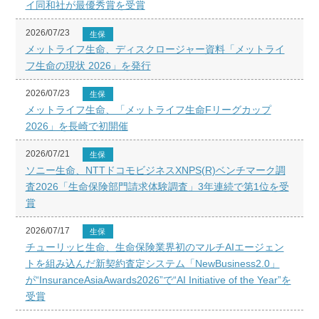
イ同和社が最優秀賞を受賞
2026/07/23
生保
メットライフ生命、ディスクロージャー資料「メットライ
フ生命の現状 2026」を発行
2026/07/23
生保
メットライフ生命、「メットライフ生命Fリーグカップ
2026」を長崎で初開催
2026/07/21
生保
ソニー生命、NTTドコモビジネスXNPS(R)ベンチマーク調
査2026「生命保険部門請求体験調査」3年連続で第1位を受
賞
2026/07/17
生保
チューリッヒ生命、生命保険業界初のマルチAIエージェン
トを組み込んだ新契約査定システム「NewBusiness2.0」
が“InsuranceAsiaAwards2026”で“AI Initiative of the Year”を
受賞