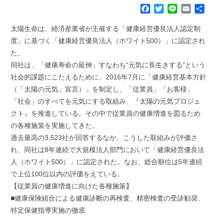
F
T
L
E
共
a
w
i
m
有
c
i
n
a
太陽生命は、経済産業省が主催する「健康経営優良法人認定制
e
t
e
i
度」に基づく「健康経営優良法人（ホワイト500）」に認定され
b
t
l
た。
o
e
同社は、「健康寿命の延伸」すなわち“元気に長生きする”という
o
r
k
社会的課題にこたえるために、2016年7月に「健康経営基本方針
（「太陽の元気」宣言）」を制定し、「従業員」「お客様」
「社会」のすべてを元気にする取組み、『太陽の元気プロジェ
クト』を推進している。その中で従業員の健康増進を図るため
の各種施策を実施してきた。
過去最高の3,523社が回答するなか、こうした取組みが評価さ
れ、同社は8年連続で大規模法人部門において「健康経営優良法
人（ホワイト500）」に認定された。なお、総合順位は5年連続
で上位100位以内の評価をえている。
【従業員の健康増進に向けた各種施策】
■健康保険組合による健康診断の再検査、精密検査の受診勧奨、
特定保健指導実施の徹底