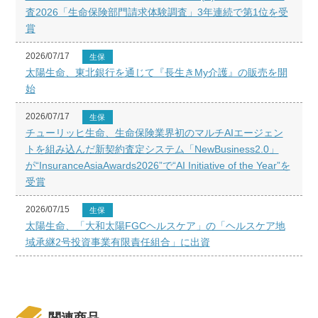
査2026「生命保険部門請求体験調査」3年連続で第1位を受
賞
2026/07/17
生保
太陽生命、東北銀行を通じて『長生きMy介護』の販売を開
始
2026/07/17
生保
チューリッヒ生命、生命保険業界初のマルチAIエージェン
トを組み込んだ新契約査定システム「NewBusiness2.0」
が“InsuranceAsiaAwards2026”で“AI Initiative of the Year”を
受賞
2026/07/15
生保
太陽生命、「大和太陽FGCヘルスケア」の「ヘルスケア地
域承継2号投資事業有限責任組合」に出資
関連商品