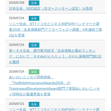
2026/07/28
生保
日本生命、NDD認定（非ダークパターン認定）を取得
2026/07/24
生保
ソニー生命、NTTドコモビジネスXNPS(R)ベンチマーク調
査2026「生命保険部門アフターフォロー調査」5年連続で第
1位を受賞
2026/07/24
生保
第一ネオ生命、週刊東洋経済「生命保険お薦めランキン
グ」において「ネオdeがんちりょう」ががん保険部門第1位
を獲得
2026/07/24
損保
あいおいニッセイ同和損保、
「TheBritishInsuranceAwards2026」の
TrainingandDevelopmentAward部門で英国あいおいニッセ
イ同和社が最優秀賞を受賞
2026/07/21
生保
ソニー生命、NTTドコモビジネスXNPS(R)ベンチマーク調