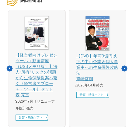
【経営者向けプレゼン
【DVD】年商3億円以
ツール＋動画講座
下の中小企業＆個人事
（USBメモリ版）】法
業主への生命保険攻略
人“所有”リスクの話題
法
から生命保険提案へ繋
篠崎啓嗣
ぐ《経営者アプロー
2026年04月発売
チ・ツール》セット
森 克宣
音響・映像ソフト
2026年7月〔リニューア
ル版〕発売
音響・映像ソフト