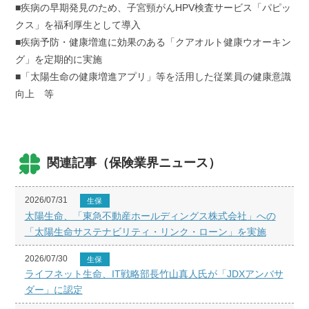
■疾病の早期発見のため、子宮頸がんHPV検査サービス「パピッ
クス」を福利厚生として導入
■疾病予防・健康増進に効果のある「クアオルト健康ウオーキン
グ」を定期的に実施
■「太陽生命の健康増進アプリ」等を活用した従業員の健康意識
向上 等
関連記事（保険業界ニュース）
2026/07/31
生保
太陽生命、「東急不動産ホールディングス株式会社」への
「太陽生命サステナビリティ・リンク・ローン」を実施
2026/07/30
生保
ライフネット生命、IT戦略部長竹山真人氏が「JDXアンバサ
ダー」に認定