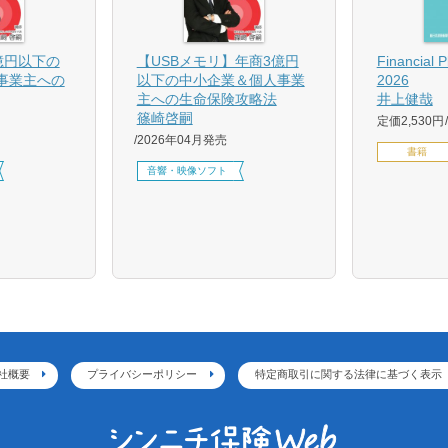
億円以下の
【USBメモリ】年商3億円
Financial 
事業主への
以下の中小企業＆個人事業
2026
主への生命保険攻略法
井上健哉
篠崎啓嗣
定価2,530円
2026年04月発売
書籍
音響・映像ソフト
社概要
プライバシーポリシー
特定商取引に関する法律に基づく表示