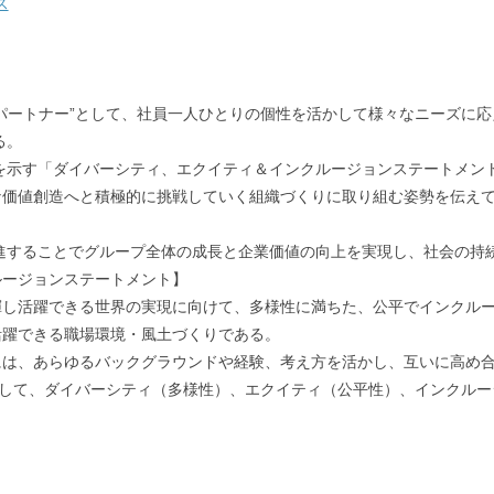
ス
パートナー”として、社員一人ひとりの個性を活かして様々なニーズに
る。
方を示す「ダイバーシティ、エクイティ＆インクルージョンステートメン
価値創造へと積極的に挑戦していく組織づくりに取り組む姿勢を伝えて
。
推進することでグループ全体の成長と企業価値の向上を実現し、社会の持
ルージョンステートメント】
揮し活躍できる世界の実現に向けて、多様性に満ちた、公平でインクル
活躍できる職場環境・風土づくりである。
には、あらゆるバックグラウンドや経験、考え方を活かし、互いに高め
として、ダイバーシティ（多様性）、エクイティ（公平性）、インクル