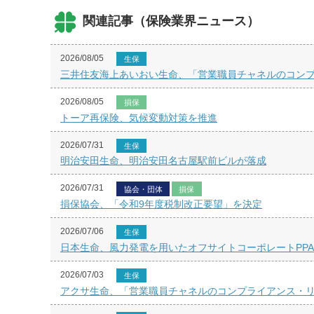
関連記事（保険業界ニュース）
2026/08/05
生保
三井住友海上あいおい生命、「営業職員チャネルのコンプ
2026/08/05
損保
トーア再保険、気候変動対策を推進
2026/07/31
生保
明治安田生命、明治安田名古屋駅前ビルが落成
2026/07/31
協会・団体
損保
損保協会、「令和9年度税制改正要望」を決定
2026/07/06
生保
日本生命、風力発電を用いたオフサイトコーポレートPP
2026/07/03
生保
アクサ生命、「営業職員チャネルのコンプライアンス・