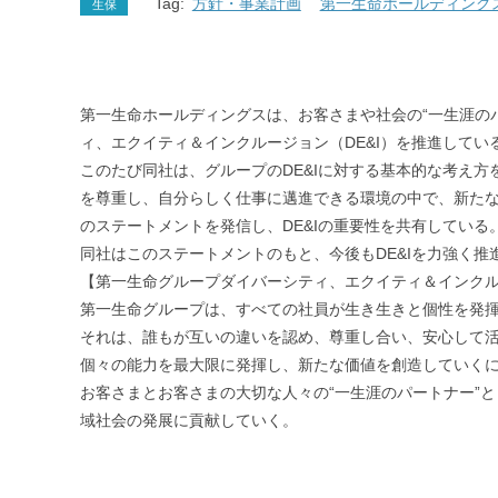
Tag:
方針・事業計画
第一生命ホールディング
生保
第一生命ホールディングスは、お客さまや社会の“一生涯の
ィ、エクイティ＆インクルージョン（DE&I）を推進してい
このたび同社は、グループのDE&Iに対する基本的な考え
を尊重し、自分らしく仕事に邁進できる環境の中で、新たな
のステートメントを発信し、DE&Iの重要性を共有している
同社はこのステートメントのもと、今後もDE&Iを力強く
【第一生命グループダイバーシティ、エクイティ＆インク
第一生命グループは、すべての社員が生き生きと個性を発
それは、誰もが互いの違いを認め、尊重し合い、安心して
個々の能力を最大限に発揮し、新たな価値を創造していく
お客さまとお客さまの大切な人々の“一生涯のパートナー”
域社会の発展に貢献していく。