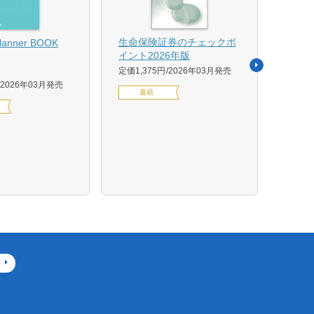
【US
生命保険証券のチェックポ
Planner BOOK
似体
イント2026年版
活用イ
定価1,375円
2026年03月発売
森 克
2026年03月発売
書籍
定価14
デジ