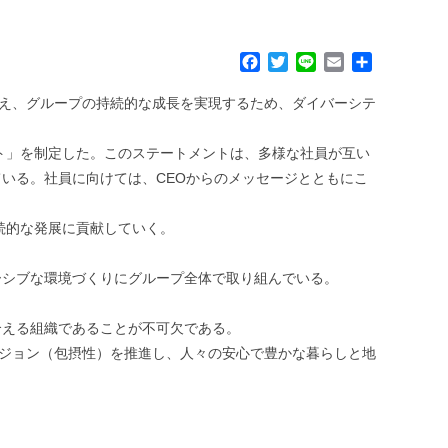
F
T
L
E
共
a
w
i
m
有
c
i
n
a
応え、グループの持続的な成長を実現するため、ダイバーシテ
e
t
e
i
b
t
l
ト」を制定した。このステートメントは、多様な社員が互い
o
e
いる。社員に向けては、CEOからのメッセージとともにこ
o
r
k
続的な発展に貢献していく。
ーシブな環境づくりにグループ全体で取り組んでいる。
合える組織であることが不可欠である。
ージョン（包摂性）を推進し、人々の安心で豊かな暮らしと地