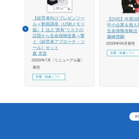
【経営者向けプレゼンツー
相続と
【DVD】年商3
ル＋動画講座（USBメモリ
中小企業＆個人
版）】法人“所有”リスクの
生命保険攻略法
話題から生命保険提案へ繋
篠崎啓嗣
4月増刷、
ぐ《経営者アプローチ・ツ
2026年04月発売
刷、
ール》セット
刷、
森 克宣
音響・映像ソフト
2026年7月〔リニューアル版〕
発売
音響・映像ソフト
会