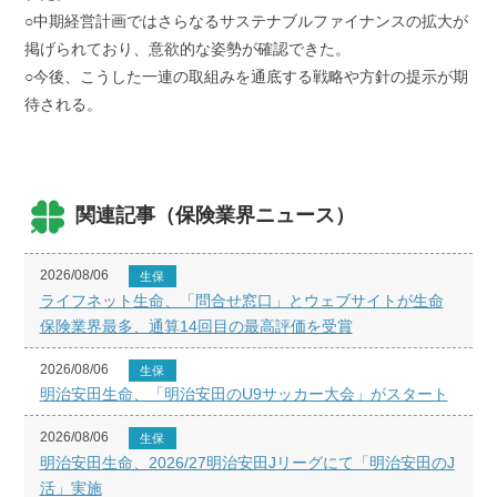
○中期経営計画ではさらなるサステナブルファイナンスの拡大が
掲げられており、意欲的な姿勢が確認できた。
○今後、こうした一連の取組みを通底する戦略や方針の提示が期
待される。
関連記事（保険業界ニュース）
2026/08/06
生保
ライフネット生命、「問合せ窓口」とウェブサイトが生命
保険業界最多、通算14回目の最高評価を受賞
2026/08/06
生保
明治安田生命、「明治安田のU9サッカー大会」がスタート
2026/08/06
生保
明治安田生命、2026/27明治安田Jリーグにて「明治安田のJ
活」実施