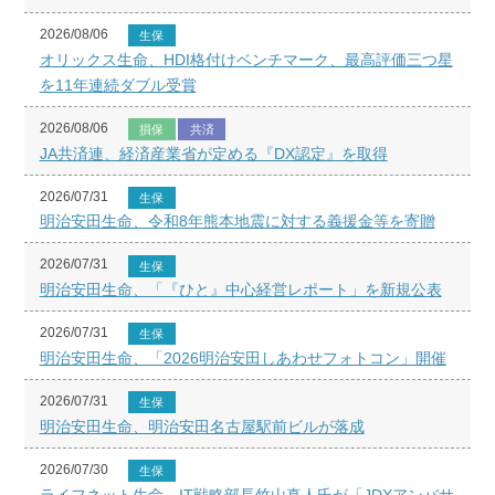
2026/08/06
生保
オリックス生命、HDI格付けベンチマーク、最高評価三つ星
を11年連続ダブル受賞
2026/08/06
損保
共済
JA共済連、経済産業省が定める『DX認定』を取得
2026/07/31
生保
明治安田生命、令和8年熊本地震に対する義援金等を寄贈
2026/07/31
生保
明治安田生命、「『ひと』中心経営レポート」を新規公表
2026/07/31
生保
明治安田生命、「2026明治安田しあわせフォトコン」開催
2026/07/31
生保
明治安田生命、明治安田名古屋駅前ビルが落成
2026/07/30
生保
ライフネット生命、IT戦略部長竹山真人氏が「JDXアンバサ