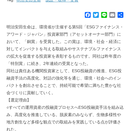
F
T
L
E
共
a
w
i
m
有
c
i
n
a
明治安田生命は、環境省が主催する第5回「ESGファイナンス・
e
t
e
i
アワード・ジャパン」投資家部門（アセットオーナー部門）に
b
t
l
おいて、「銅賞」を受賞した。この賞は、環境・社会・経済に
o
e
対してインパクトを与える取組みやサステナブルファイナンス
o
r
k
の拡大を促進する投資家を表彰するものです。同社は昨年度の
「特別賞」に続き、2年連続の受賞となった。
同社は責任ある機関投資家として、ESG投融資の推進、ESG投
融資手法の高度化、対話の強化等を通じ、環境・社会へのイン
パクトを創出させることで、持続可能で希望に満ちた豊かな社
会づくりに貢献していく。
【選定理由】
○すべての運用資産の投融資プロセスへESG投融資手法を組み込
み、高度化を推進している。脱炭素のみならず、生物多様性や
地方創生など多様な観点での取組みを実践している点が評価さ
れた。