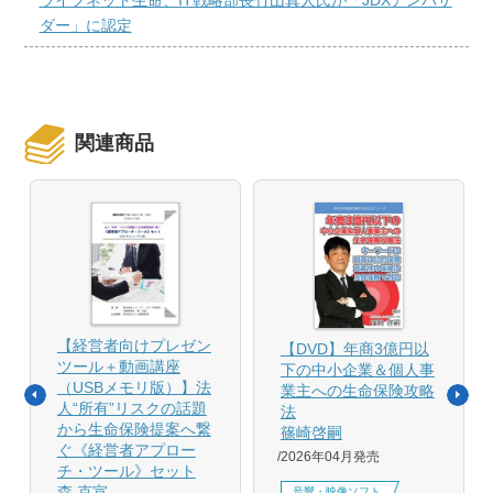
ダー」に認定
関連商品
【経営者向けプレゼン
【DVD】年商3億円以
ツール＋動画講座
下の中小企業＆個人事
（USBメモリ版）】法
業主への生命保険攻略
人“所有”リスクの話題
法
から生命保険提案へ繋
篠崎啓嗣
ぐ《経営者アプロー
2026年04月発売
チ・ツール》セット
森 克宣
音響・映像ソフト