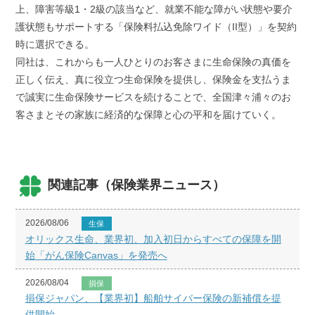
上、障害等級1・2級の該当など、就業不能な障がい状態や要介
護状態もサポートする「保険料払込免除ワイド（II型）」を契約
時に選択できる。
同社は、これからも一人ひとりのお客さまに生命保険の真価を
正しく伝え、真に役立つ生命保険を提供し、保険金を支払うま
で誠実に生命保険サービスを続けることで、全国津々浦々のお
客さまとその家族に経済的な保障と心の平和を届けていく。
関連記事（保険業界ニュース）
2026/08/06
生保
オリックス生命、業界初、加入初日からすべての保障を開
始「がん保険Canvas」を発売へ
2026/08/04
損保
損保ジャパン、【業界初】船舶サイバー保険の新補償を提
供開始