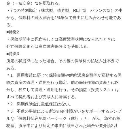
金（＝積立金）*2を受取れる。
・7つの特別勘定（株式型、債券型、REIT型、バランス型）の中
から、保険料の繰入割合を1%単位で自由に組み合わせ可能であ
る。
■特徴2
・保険期間中に死亡もしくは高度障害状態になられたときは、
死亡保険金または高度障害保険金を受取れる。
■特徴3
所定の状態*3になった場合、その後の保険料の払込みは不要で
ある。
＊1 運用実績に応じて保険金額や解約返戻金額等が変動する保
険の資産の管理・運用を行う勘定。他の保険種類の資産とは区
分し、独立して管理・運用を行う。その損益（投資リスク）は
すべて契約者および受取人に帰属する。
＊2 満期保険金に最低保証はない。
＊3 不慮の事故による所定の身体障がいをサポートするシンプ
ルな「保険料払込免除ベーシック（I型）」と、がん、急性心筋
梗塞、脳卒中により所定の事由に該当された場合や要介護2以