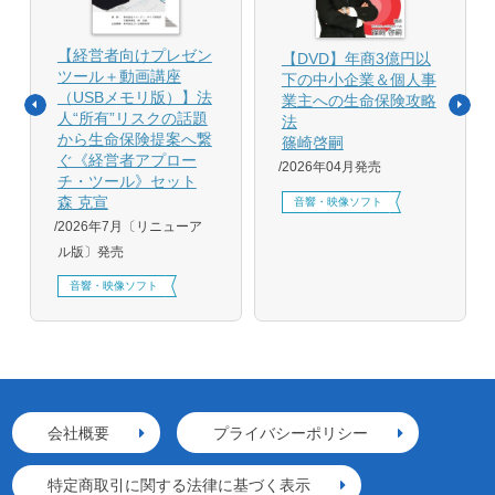
【経営者向けプレゼン
【DVD】年商3億円以
ツール＋動画講座
下の中小企業＆個人事
（USBメモリ版）】法
業主への生命保険攻略
人“所有”リスクの話題
法
から生命保険提案へ繋
篠崎啓嗣
ぐ《経営者アプロー
2026年04月発売
チ・ツール》セット
森 克宣
音響・映像ソフト
2026年7月〔リニューア
ル版〕発売
音響・映像ソフト
会社概要
プライバシーポリシー
特定商取引に関する法律に基づく表示