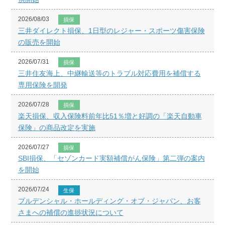
2026/08/03
損保
三井ダイレクト損保、1日型のレジャー・スポーツ傷害保険
の販売を開始
2026/07/31
損保
三井住友海上、中継輸送等のトラブル対応費用を補償する
専用保険を開発
2026/07/28
損保
楽天損保、収入保険料前年比51％増と好調の「楽天自動車
保険」の商品改定を実施
2026/07/27
損保
SBI損保、「セゾンカード実額補償がん保険」第二弾の案内
を開始
2026/07/24
生保
プルデンシャル・ホールディング・オブ・ジャパン、お客
さまへの補償の進捗状況について