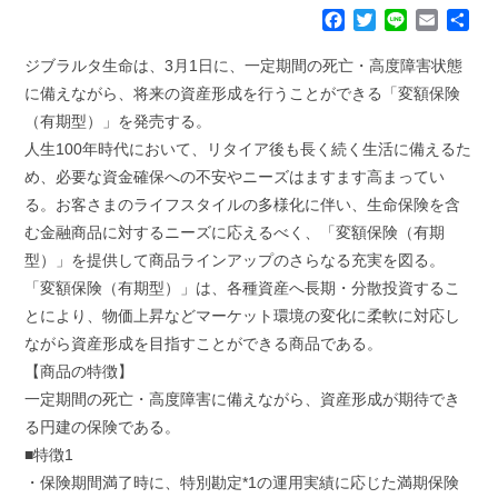
F
T
L
E
共
a
w
i
m
有
c
i
n
a
ジブラルタ生命は、3月1日に、一定期間の死亡・高度障害状態
e
t
e
i
に備えながら、将来の資産形成を行うことができる「変額保険
b
t
l
（有期型）」を発売する。
o
e
人生100年時代において、リタイア後も長く続く生活に備えるた
o
r
k
め、必要な資金確保への不安やニーズはますます高まってい
る。お客さまのライフスタイルの多様化に伴い、生命保険を含
む金融商品に対するニーズに応えるべく、「変額保険（有期
型）」を提供して商品ラインアップのさらなる充実を図る。
「変額保険（有期型）」は、各種資産へ長期・分散投資するこ
とにより、物価上昇などマーケット環境の変化に柔軟に対応し
ながら資産形成を目指すことができる商品である。
【商品の特徴】
一定期間の死亡・高度障害に備えながら、資産形成が期待でき
る円建の保険である。
■特徴1
・保険期間満了時に、特別勘定*1の運用実績に応じた満期保険