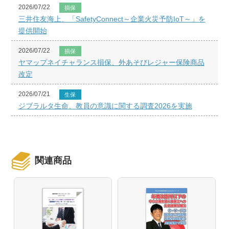
2026/07/22
損保
三井住友海上、「SafetyConnect～企業火災予防IoT～」を
提供開始
2026/07/22
損保
ヤマップネイチャランス損保、外あそびレジャー保険商品
改定
2026/07/21
生保
ジブラルタ生命、教員の意識に関する調査2026を実施
関連商品