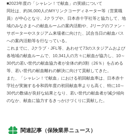
■2023年度の「シャレン！で献血」の実績について
同社は、約36,000人のMYリンクコーディネーター等（営業職
員）が中心となり、Jクラブや、日本赤十字社等と協力して、地
域のみなさまへの献血ルームの案内活動や、Jリーグのファン・
サポーターやスタジアム来場者に向けた、試合当日の献血バス
への案内活動等を行なっている。
これまでに、Jクラブ・JFL等、あわせて73のスタジアムおよび
各地域の献血ルームで、10,341人の方々に献血が協力し、10～
30代の若い世代の献血協力者が全体の約3割（26％）を占める
等、若い世代の献血離れの解決に向けて貢献してきた。
また、「シャレン！で献血」における初回献血率は、日本赤十
字社が実施する令和四年度の初回献血率よりも高く、特に10～
30代の数値が良好な結果となり、若い世代の献血者が減少傾向
のなか、献血に協力するきっかけづくりに貢献した。
関連記事（保険業界ニュース）