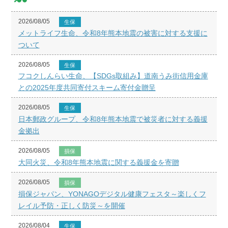
2026/08/05
生保
メットライフ生命、令和8年熊本地震の被害に対する支援に
ついて
2026/08/05
生保
フコクしんらい生命、【SDGs取組み】道南うみ街信用金庫
との2025年度共同寄付スキーム寄付金贈呈
2026/08/05
生保
日本郵政グループ、令和8年熊本地震で被災者に対する義援
金拠出
2026/08/05
損保
大同火災、令和8年熊本地震に関する義援金を寄贈
2026/08/05
損保
損保ジャパン、YONAGOデジタル健康フェスタ～楽しくフ
レイル予防・正しく防災～を開催
2026/08/04
生保