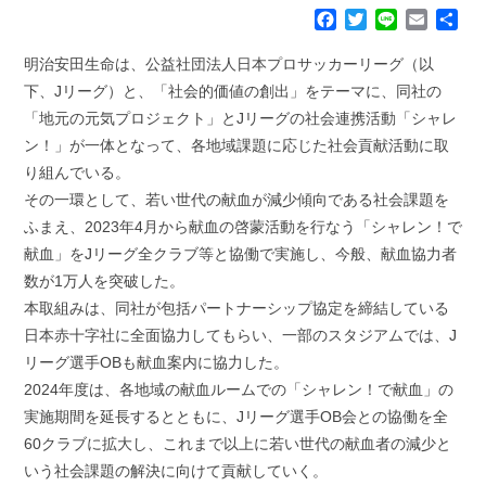
F
T
L
E
共
a
w
i
m
有
c
i
n
a
明治安田生命は、公益社団法人日本プロサッカーリーグ（以
e
t
e
i
下、Jリーグ）と、「社会的価値の創出」をテーマに、同社の
b
t
l
「地元の元気プロジェクト」とJリーグの社会連携活動「シャレ
o
e
ン！」が一体となって、各地域課題に応じた社会貢献活動に取
o
r
k
り組んでいる。
その一環として、若い世代の献血が減少傾向である社会課題を
ふまえ、2023年4月から献血の啓蒙活動を行なう「シャレン！で
献血」をJリーグ全クラブ等と協働で実施し、今般、献血協力者
数が1万人を突破した。
本取組みは、同社が包括パートナーシップ協定を締結している
日本赤十字社に全面協力してもらい、一部のスタジアムでは、J
リーグ選手OBも献血案内に協力した。
2024年度は、各地域の献血ルームでの「シャレン！で献血」の
実施期間を延長するとともに、Jリーグ選手OB会との協働を全
60クラブに拡大し、これまで以上に若い世代の献血者の減少と
いう社会課題の解決に向けて貢献していく。