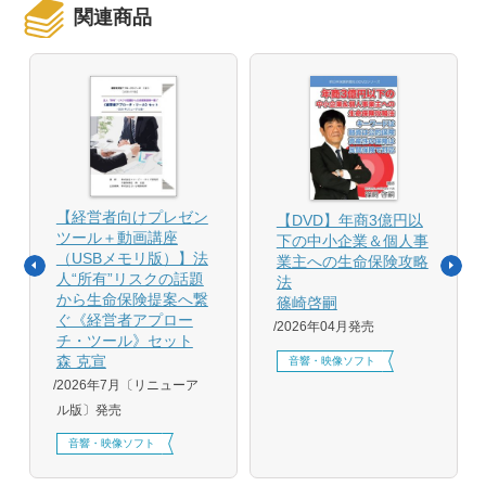
関連商品
【経営者向けプレゼン
【DVD】年商3億円以
ツール＋動画講座
下の中小企業＆個人事
（USBメモリ版）】法
業主への生命保険攻略
人“所有”リスクの話題
法
から生命保険提案へ繋
篠崎啓嗣
ぐ《経営者アプロー
2026年04月発売
チ・ツール》セット
森 克宣
音響・映像ソフト
2026年7月〔リニューア
ル版〕発売
音響・映像ソフト