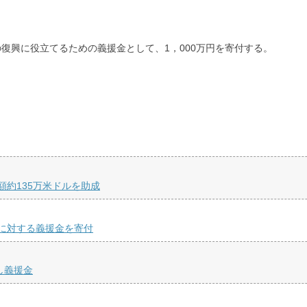
復興に役立てるための義援金として、1，000万円を寄付する。
。
約135万米ドルを助成
に対する義援金を寄付
し義援金