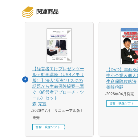
関連商品
【経営者向けプレゼンツー
相続と
【DVD】年商3
ル＋動画講座（USBメモリ
中小企業＆個人
版）】法人“所有”リスクの
生命保険攻略法
話題から生命保険提案へ繋
篠崎啓嗣
4月増刷、
ぐ《経営者アプローチ・ツ
2026年04月発売
刷、
ール》セット
刷、
森 克宣
音響・映像ソフト
2026年7月〔リニューアル版〕
発売
音響・映像ソフト