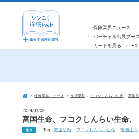
保険業界ニュース
バーチャル出展ブー
カートを見る
FX
>
>
,
,
保険業界ニュース
支援活動
フコクしんらい生命
富国
2024/01/09
富国生命、フコクしんらい生命、
Tag:
支援活動
フコクしんらい生命
富国生命
生保