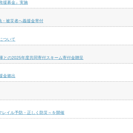
救援募金』実施
地・被災者へ義援金寄付
について
庫との2025年度共同寄付スキーム寄付金贈呈
援金拠出
くフレイル予防・正しく防災～を開催