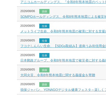
アニコムホールディングス、『令和8年熊本地震のペット
2026/08/06
損保
SOMPOホールディングス、令和8年熊本地震による被災
2026/08/05
生保
メットライフ生命、令和8年熊本地震の被害に対する支援
2026/08/05
生保
フコクしんらい生命、【SDGs取組み】道南うみ街信用金
2026/08/05
生保
日本郵政グループ、令和8年熊本地震で被災者に対する義
2026/08/05
損保
大同火災、令和8年熊本地震に関する義援金を寄贈
2026/08/05
損保
損保ジャパン、YONAGOデジタル健康フェスタ～楽し