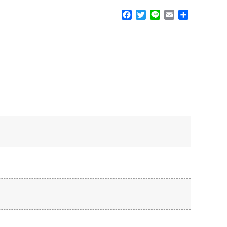
F
T
L
E
共
a
w
i
m
有
c
i
n
a
e
t
e
i
b
t
l
o
e
o
r
k