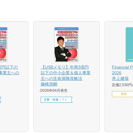
億円以下の
【USBメモリ】年商3億円
Financial 
事業主への
以下の中小企業＆個人事業
2026
主への生命保険攻略法
井上健哉
篠崎啓嗣
定価2,530円
2026年04月発売
書籍
音響・映像ソフト