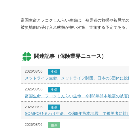
富国生命とフコクしんらい生命は、被災者の救援や被災地の
被災地側の受け入れ態勢が整い次第、実施する予定である
関連記事（保険業界ニュース）
2026/08/06
生保
メットライフ生命、メットライフ財団、日本の5団体に総額
2026/08/06
生保
富国生命、フコクしんらい生命、令和8年熊本地震の被害
2026/08/06
生保
SOMPOひまわり生命、令和8年熊本地震」で被災者に対
2026/08/06
損保