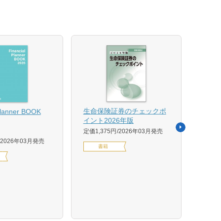
【US
生命保険証券のチェックポ
Planner BOOK
似体
イント2026年版
活用イ
定価1,375円
2026年03月発売
森 克
2026年03月発売
書籍
定価14
デジ