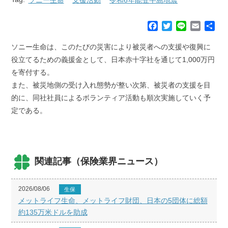
F
T
L
E
共
a
w
i
m
有
c
i
n
a
ソニー生命は、このたびの災害により被災者への支援や復興に
e
t
e
i
役立てるための義援金として、日本赤十字社を通じて1,000万円
b
t
l
を寄付する。
o
e
また、被災地側の受け入れ態勢が整い次第、被災者の支援を目
o
r
k
的に、同社社員によるボランティア活動も順次実施していく予
定である。
関連記事（保険業界ニュース）
2026/08/06
生保
メットライフ生命、メットライフ財団、日本の5団体に総額
約135万米ドルを助成