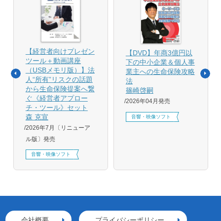
【経営者向けプレゼン
【DVD】年商3億円以
ツール＋動画講座
下の中小企業＆個人事
（USBメモリ版）】法
業主への生命保険攻略
人“所有”リスクの話題
法
から生命保険提案へ繋
篠崎啓嗣
ぐ《経営者アプロー
2026年04月発売
チ・ツール》セット
森 克宣
音響・映像ソフト
2026年7月〔リニューア
ル版〕発売
音響・映像ソフト
会社概要
プライバシーポリシー