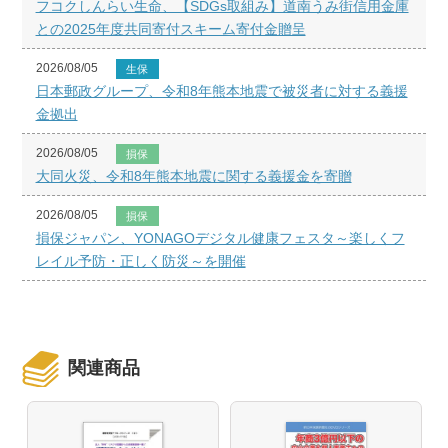
フコクしんらい生命、【SDGs取組み】道南うみ街信用金庫
との2025年度共同寄付スキーム寄付金贈呈
2026/08/05
生保
日本郵政グループ、令和8年熊本地震で被災者に対する義援
金拠出
2026/08/05
損保
大同火災、令和8年熊本地震に関する義援金を寄贈
2026/08/05
損保
損保ジャパン、YONAGOデジタル健康フェスタ～楽しくフ
レイル予防・正しく防災～を開催
関連商品