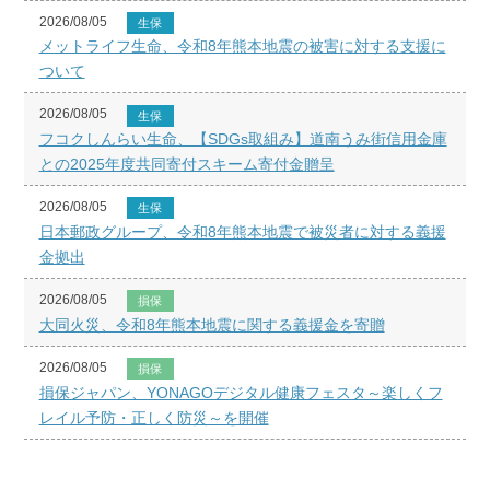
2026/08/05
生保
メットライフ生命、令和8年熊本地震の被害に対する支援に
ついて
2026/08/05
生保
フコクしんらい生命、【SDGs取組み】道南うみ街信用金庫
との2025年度共同寄付スキーム寄付金贈呈
2026/08/05
生保
日本郵政グループ、令和8年熊本地震で被災者に対する義援
金拠出
2026/08/05
損保
大同火災、令和8年熊本地震に関する義援金を寄贈
2026/08/05
損保
損保ジャパン、YONAGOデジタル健康フェスタ～楽しくフ
レイル予防・正しく防災～を開催