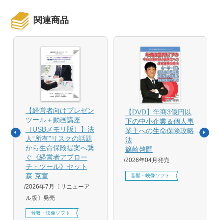
関連商品
【経営者向けプレゼン
【DVD】年商3億円以
ツール＋動画講座
下の中小企業＆個人事
（USBメモリ版）】法
業主への生命保険攻略
人“所有”リスクの話題
法
から生命保険提案へ繋
篠崎啓嗣
ぐ《経営者アプロー
2026年04月発売
チ・ツール》セット
森 克宣
音響・映像ソフト
2026年7月〔リニューア
ル版〕発売
音響・映像ソフト