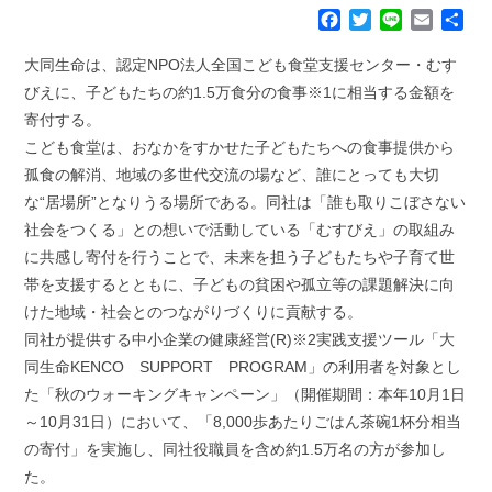
F
T
L
E
共
a
w
i
m
有
c
i
n
a
大同生命は、認定NPO法人全国こども食堂支援センター・むす
e
t
e
i
びえに、子どもたちの約1.5万食分の食事※1に相当する金額を
b
t
l
寄付する。
o
e
こども食堂は、おなかをすかせた子どもたちへの食事提供から
o
r
k
孤食の解消、地域の多世代交流の場など、誰にとっても大切
な“居場所”となりうる場所である。同社は「誰も取りこぼさない
社会をつくる」との想いで活動している「むすびえ」の取組み
に共感し寄付を行うことで、未来を担う子どもたちや子育て世
帯を支援するとともに、子どもの貧困や孤立等の課題解決に向
けた地域・社会とのつながりづくりに貢献する。
同社が提供する中小企業の健康経営(R)※2実践支援ツール「大
同生命KENCO SUPPORT PROGRAM」の利用者を対象とし
た「秋のウォーキングキャンペーン」（開催期間：本年10月1日
～10月31日）において、「8,000歩あたりごはん茶碗1杯分相当
の寄付」を実施し、同社役職員を含め約1.5万名の方が参加し
た。