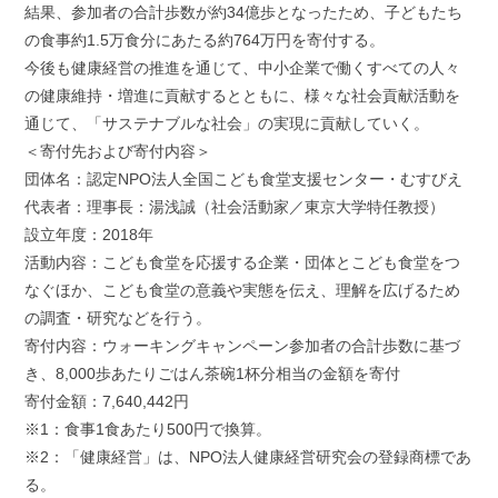
結果、参加者の合計歩数が約34億歩となったため、子どもたち
の食事約1.5万食分にあたる約764万円を寄付する。
今後も健康経営の推進を通じて、中小企業で働くすべての人々
の健康維持・増進に貢献するとともに、様々な社会貢献活動を
通じて、「サステナブルな社会」の実現に貢献していく。
＜寄付先および寄付内容＞
団体名：認定NPO法人全国こども食堂支援センター・むすびえ
代表者：理事長：湯浅誠（社会活動家／東京大学特任教授）
設立年度：2018年
活動内容：こども食堂を応援する企業・団体とこども食堂をつ
なぐほか、こども食堂の意義や実態を伝え、理解を広げるため
の調査・研究などを行う。
寄付内容：ウォーキングキャンペーン参加者の合計歩数に基づ
き、8,000歩あたりごはん茶碗1杯分相当の金額を寄付
寄付金額：7,640,442円
※1：食事1食あたり500円で換算。
※2：「健康経営」は、NPO法人健康経営研究会の登録商標であ
る。