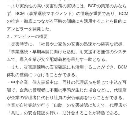
・より実効性の高い災害対策の実現には、BCPの策定のみなら
ず、BCM（事業継続マネジメント）の徹底が重要であり、BCM
の推進・徹底につながる平時の訓練にも活用することを目的に
アンピラーを開発した。
2．アンピラーの概要
・災害時等に、「社員やご家族の安否の迅速かつ確実な把握」
「事業継続・早期再開に向けた活動」を支援する無償のシステ
ムで、導入企業が安全配慮義務を果たす一助となる。
・また、災害訓練時の安否確認にも活用することができ、BCM
体制の整備につなげることができる。
・中小企業、個人事業主は、同社の代理店※を通じて申込が可
能で、企業の管理者に不測の事態が生じた場合などに、代理店
が企業の管理者に代わり社員の安否確認を行うことができる。
企業が自社完結で行う「自助」の安否確認に加えて、代理店が
「共助」の安否確認を行い、助け合えることが特徴である。