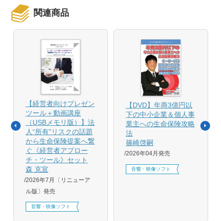
関連商品
【経営者向けプレゼン
【DVD】年商3億円以
ツール＋動画講座
下の中小企業＆個人事
（USBメモリ版）】法
業主への生命保険攻略
人“所有”リスクの話題
法
から生命保険提案へ繋
篠崎啓嗣
ぐ《経営者アプロー
2026年04月発売
チ・ツール》セット
森 克宣
音響・映像ソフト
2026年7月〔リニューア
ル版〕発売
音響・映像ソフト