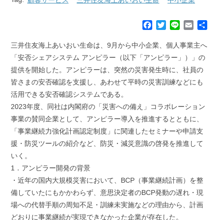
F
T
L
E
共
a
w
i
m
有
c
i
n
a
三井住友海上あいおい生命は、9月から中小企業、個人事業主へ
e
t
e
i
「安否シェアシステム アンピラー（以下「アンピラー」）」の
b
t
l
提供を開始した。アンピラーは、突然の災害発生時に、社員の
o
e
皆さまの安否確認を支援し、あわせて平時の災害訓練などにも
o
r
k
活用できる安否確認システムである。
2023年度、同社は内閣府の「災害への備え」コラボレーション
事業の賛同企業として、アンピラー導入を推進するとともに、
「事業継続力強化計画認定制度」に関連したセミナーや申請支
援・防災ツールの紹介など、防災・減災意識の啓発を推進して
いく。
1．アンピラー開発の背景
・近年の国内大規模災害において、BCP（事業継続計画）を整
備していたにもかかわらず、意思決定者のBCP発動の遅れ・現
場への代替手順の周知不足・訓練未実施などの理由から、計画
どおりに事業継続が実現できなかった企業が存在した。