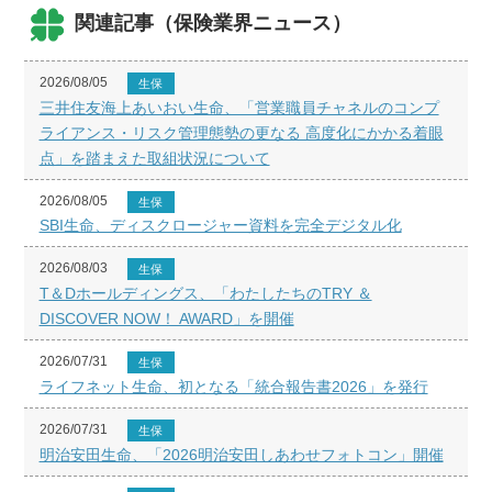
関連記事（保険業界ニュース）
2026/08/05
生保
三井住友海上あいおい生命、「営業職員チャネルのコンプ
ライアンス・リスク管理態勢の更なる 高度化にかかる着眼
点」を踏まえた取組状況について
2026/08/05
生保
SBI生命、ディスクロージャー資料を完全デジタル化
2026/08/03
生保
T＆Dホールディングス、「わたしたちのTRY ＆
DISCOVER NOW！ AWARD」を開催
2026/07/31
生保
ライフネット生命、初となる「統合報告書2026」を発行
2026/07/31
生保
明治安田生命、「2026明治安田しあわせフォトコン」開催