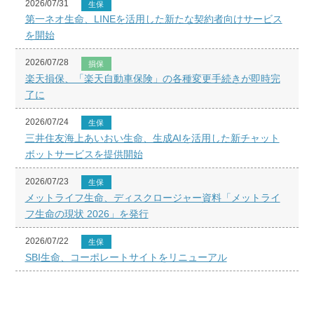
2026/07/31
生保
第一ネオ生命、LINEを活用した新たな契約者向けサービス
を開始
2026/07/28
損保
楽天損保、「楽天自動車保険」の各種変更手続きが即時完
了に
2026/07/24
生保
三井住友海上あいおい生命、生成AIを活用した新チャット
ボットサービスを提供開始
2026/07/23
生保
メットライフ生命、ディスクロージャー資料「メットライ
フ生命の現状 2026」を発行
2026/07/22
生保
SBI生命、コーポレートサイトをリニューアル