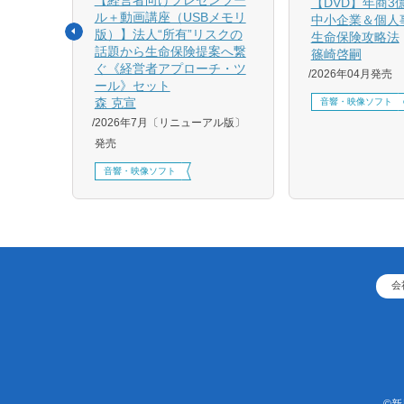
相続と
【DVD】年商3
ル＋動画講座（USBメモリ
中小企業＆個人
版）】法人“所有”リスクの
生命保険攻略法
話題から生命保険提案へ繋
篠崎啓嗣
4月増刷、
ぐ《経営者アプローチ・ツ
2026年04月発売
刷、
ール》セット
刷、
森 克宣
音響・映像ソフト
2026年7月〔リニューアル版〕
発売
音響・映像ソフト
会
©新日