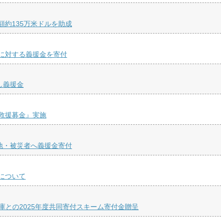
約135万米ドルを助成
に対する義援金を寄付
し義援金
救援募金』実施
地・被災者へ義援金寄付
について
庫との2025年度共同寄付スキーム寄付金贈呈