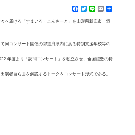
F
T
L
E
共
a
w
i
m
有
c
i
n
a
方々へ届ける「すまいる・こんさーと」を山形県新庄市・酒
e
t
e
i
b
t
l
o
e
して同コンサート開催の都道府県内にある特別支援学校等の
o
r
k
22 年度より「訪問コンサート」を独立させ、全国複数の特
た出演者自ら曲を解説するトーク＆コンサート形式である。