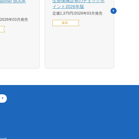
生命保険証券のチェックポ
Planner BOOK
似体
イント2026年版
活用イ
定価1,375円
2026年03月発売
森 克
2026年03月発売
書籍
定価14
デジ
ved.