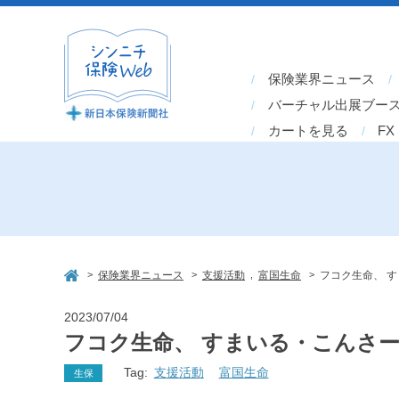
保険業界ニュース
バーチャル出展ブー
カートを見る
FX
>
>
,
>
保険業界ニュース
支援活動
富国生命
フコク生命、 
2023/07/04
フコク生命、 すまいる・こんさ
Tag:
支援活動
富国生命
生保