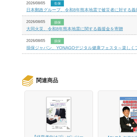
2026/08/05
生保
日本郵政グループ、令和8年熊本地震で被災者に対する義
2026/08/05
損保
大同火災、令和8年熊本地震に関する義援金を寄贈
2026/08/05
損保
損保ジャパン、YONAGOデジタル健康フェスタ～楽し
関連商品
【経営者向けプレゼンツー