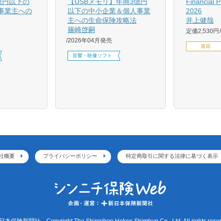
億円以下の
【USBメモリ】年商3億円
Financial 
事業主への
以下の中小企業＆個人事業
2026
主への生命保険攻略法
井上健哉
篠崎啓嗣
定価2,530円
2026年04月発売
書籍
音響・映像ソフト
社概要
プライバシーポリシー
特定商取引に関する法律に基づく表示
本保険新聞社 Copyright The Shinnihon Hoken Shimbun Co., Ltd. All rights reser