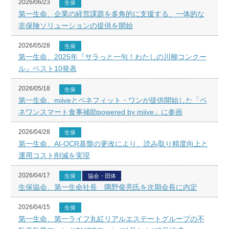
2026/06/23
生保
第一生命、企業の経営課題を多角的に支援する、一体的な
非保険ソリューションの提供を開始
2026/05/28
生保
第一生命、2025年『サラっと一句！わたしの川柳コンクー
ル』ベスト10発表
2026/05/18
生保
第一生命、miiveとベネフィット・ワンが提供開始した「ベ
ネワンスマート食事補助powered by miive」に参画
2026/04/28
生保
第一生命、AI-OCR基盤の更改により、読み取り精度向上と
運用コスト削減を実現
2026/04/17
生保
協会・団体
生保協会、第一生命社長 隅野俊亮氏を次期会長に内定
2026/04/15
生保
第一生命、第一ライフ丸紅リアルエステートグループの不