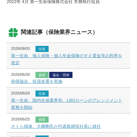
2022年 4月 第一生命保険株式会社 常務執行役員
関連記事（保険業界ニュース）
2026/08/03
生保
第一生命、個人保険・個人年金保険のすえ置金等の利率を
改定
2026/06/30
損保
協会・団体
損保協会、役員改選を実施
2026/06/26
生保
第一生命、国内生保業界初、LBOローンのアレンジメント
業務を開始
2026/06/25
損保
さくら損保、大﨑剛氏が代表取締役社長に就任