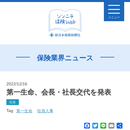
メニュー
保険業界ニュース
2022/12/16
第一生命、会長・社長交代を発表
生保
Tag:
第一生命
役員人事
F
T
L
E
共