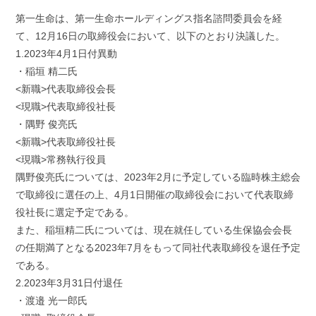
a
w
i
m
有
c
i
n
a
第一生命は、第一生命ホールディングス指名諮問委員会を経
e
t
e
i
て、12月16日の取締役会において、以下のとおり決議した。
b
t
l
1.2023年4月1日付異動
o
e
・稲垣 精二氏
o
r
k
<新職>代表取締役会長
<現職>代表取締役社長
・隅野 俊亮氏
<新職>代表取締役社長
<現職>常務執行役員
隅野俊亮氏については、2023年2月に予定している臨時株主総会
で取締役に選任の上、4月1日開催の取締役会において代表取締
役社長に選定予定である。
また、稲垣精二氏については、現在就任している生保協会会長
の任期満了となる2023年7月をもって同社代表取締役を退任予定
である。
2.2023年3月31日付退任
・渡邉 光一郎氏