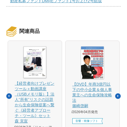
動産私募ファンドDMREファンド1号および2号組成
関連商品
【経営者向けプレゼン
【DVD】年商3億円以
ツール＋動画講座
下の中小企業＆個人事
（USBメモリ版）】法
業主への生命保険攻略
人“所有”リスクの話題
法
から生命保険提案へ繋
篠崎啓嗣
ぐ《経営者アプロー
2026年04月発売
チ・ツール》セット
森 克宣
音響・映像ソフト