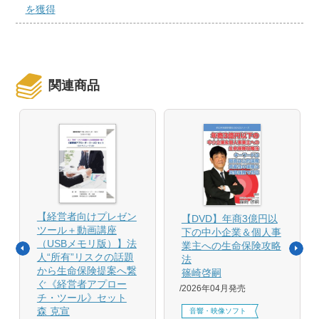
を獲得
関連商品
【経営者向けプレゼン
【DVD】年商3億円以
ツール＋動画講座
下の中小企業＆個人事
（USBメモリ版）】法
業主への生命保険攻略
人“所有”リスクの話題
法
から生命保険提案へ繋
篠崎啓嗣
ぐ《経営者アプロー
2026年04月発売
チ・ツール》セット
森 克宣
音響・映像ソフト