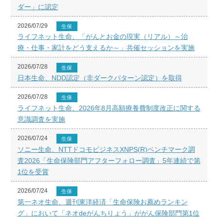
ダー」に認定
2026/07/29
生保
ライフネット生命、「がんとお金の現実（リアル）～治
療・仕事・家計をどう支えるか～」共催セッションを実施
2026/07/28
生保
日本生命、NDD認定（非ダークパターン認定）を取得
2026/07/28
生保
ライフネット生命、2026年8月高額療養費制度改正に関する
意識調査を実施
2026/07/24
生保
ソニー生命、NTTドコモビジネスXNPS(R)ベンチマーク調
査2026「生命保険部門アフターフォロー調査」5年連続で第
1位を受賞
2026/07/24
生保
第一ネオ生命、週刊東洋経済「生命保険お薦めランキン
グ」において「ネオdeがんちりょう」ががん保険部門第1位