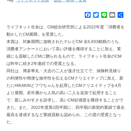
F
T
L
E
共
a
w
i
m
有
c
i
n
a
ライフネット生命は、CM総合研究所による2022年度「消費者を
e
t
e
i
動かしたCM展開」を受賞した。
b
t
l
本賞は、対象期間に放映されたテレビCM 全6,833銘柄のうち、
o
e
消費者アンケートにおいて高い評価を獲得することに加え、業
o
r
k
績にも貢献したCMに贈られるもので、ライフネット生命のCM
は昨年に続き2年連続での受賞となる。
同社は、博多華丸・大吉の二人が漫才仕立てで、保険料見積り
の利便性や簡便な操作性を伝えるCMクリエイティブに加え、新
たにHIKAKINとフワちゃんを起用したCMクリエイティブを4月
より展開。若年層から人気の高い二人を追加で起用すること
で、親しみやすさを訴求し、高いCM好感度を獲得することがで
きた。また、2022年度第2四半期に、四半期の新契約業績で過去
最高を達成するなど業績貢献も認められ、この度の受賞となっ
た。