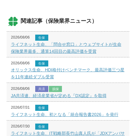
関連記事（保険業界ニュース）
2026/08/06
生保
ライフネット生命、「問合せ窓口」とウェブサイトが生命
保険業界最多、通算14回目の最高評価を受賞
2026/08/06
生保
オリックス生命、HDI格付けベンチマーク、最高評価三つ星
を11年連続ダブル受賞
2026/08/06
共済
損保
JA共済連、経済産業省が定める『DX認定』を取得
2026/07/31
生保
ライフネット生命、初となる「統合報告書2026」を発行
2026/07/30
生保
ライフネット生命、IT戦略部長竹山真人氏が「JDXアンバサ