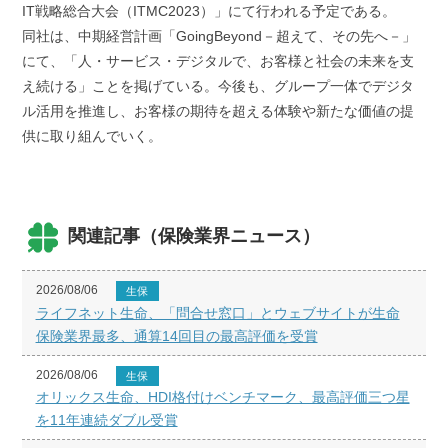
IT戦略総合大会（ITMC2023）」にて行われる予定である。
同社は、中期経営計画「GoingBeyond－超えて、その先へ－」
にて、「人・サービス・デジタルで、お客様と社会の未来を支
え続ける」ことを掲げている。今後も、グループ一体でデジタ
ル活用を推進し、お客様の期待を超える体験や新たな価値の提
供に取り組んでいく。
関連記事（保険業界ニュース）
2026/08/06
生保
ライフネット生命、「問合せ窓口」とウェブサイトが生命
保険業界最多、通算14回目の最高評価を受賞
2026/08/06
生保
オリックス生命、HDI格付けベンチマーク、最高評価三つ星
を11年連続ダブル受賞