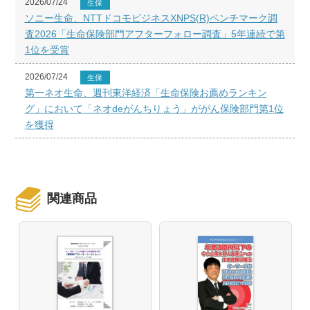
2026/07/24
生保
ソニー生命、NTTドコモビジネスXNPS(R)ベンチマーク調
査2026「生命保険部門アフターフォロー調査」5年連続で第
1位を受賞
2026/07/24
生保
第一ネオ生命、週刊東洋経済「生命保険お薦めランキン
グ」において「ネオdeがんちりょう」ががん保険部門第1位
を獲得
関連商品