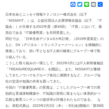
F
T
L
E
共
a
w
i
m
有
c
i
n
a
日本生命とニッセイ情報テクノロジー株式会社（以下
e
t
e
i
「NISSAYIT」）は、公益社団法人企業情報化協会（以下、「IT
b
t
l
協会」）が主催する2022年度（第40回）「IT賞」において、最
o
e
高位である『IT最優秀賞』を共同受賞した。
o
r
k
同社では、「日本生命デジタル5カ年計画」（2019年度策定）の
もと、DX（デジタル・トランスフォーメーション）を積極的に
推進しており、担い手となるIT人材の確保にグループ一体で取
り組んでいる。
こうした取り組みの一環として、2022年3月にはIT人材研修施設
「TREASURESQUARE※」を開設し、また、NISSAYITが蓄積
してきたノウハウをグループ各社に展開するなど、グループ会
社の交流や知識の共有を図ってきた。
今回の『IT最優秀賞』の受賞は、こうしたグループ一体での実
効的な育成体制構築や、IT知識の習得に留まらない体系的かつ
広範な教育コンテンツの提供等が評価されたものである。 な
お、表彰式典は、2023年2月2日（木）・3日(金)開催の「第38回