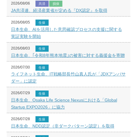
2026/08/06
共済
損保
JA共済連、経済産業省が定める『DX認定』を取得
2026/08/05
生保
日本生命、AIを活用した意思確認プロセスの支援に関する
実証実験を開始
2026/08/03
生保
日本生命、｢令和8年熊本地震｣の被害に対する義援金を寄贈
2026/07/30
生保
ライフネット生命、IT戦略部長竹山真人氏が「JDXアンバサ
ダー」に認定
2026/07/29
生保
日本生命、Osaka Life Science Nexusにおける「Global
Startup EXPO2026」に協力
2026/07/28
生保
日本生命、NDD認定（非ダークパターン認定）を取得