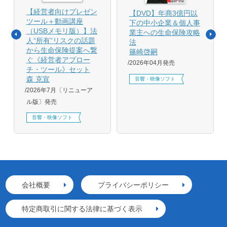
【経営者向けプレゼン
【DVD】年商3億円以
ツール＋動画講座
下の中小企業＆個人事
（USBメモリ版）】法
業主への生命保険攻略
人“所有”リスクの話題
法
から生命保険提案へ繋
篠崎啓嗣
ぐ《経営者アプロー
2026年04月発売
チ・ツール》セット
森 克宣
音響・映像ソフト
2026年7月〔リニューア
ル版〕発売
音響・映像ソフト
会社概要
プライバシーポリシー
特定商取引に関する法律に基づく表示