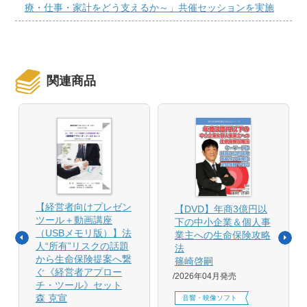
療・仕事・家計をどう支えるか～」共催セッションを実施
関連商品
【経営者向けプレゼン
【DVD】年商3億円以
ツール＋動画講座
下の中小企業＆個人事
（USBメモリ版）】法
業主への生命保険攻略
人“所有”リスクの話題
法
から生命保険提案へ繋
篠崎啓嗣
ぐ《経営者アプロー
2026年04月発売
チ・ツール》セット
森 克宣
音響・映像ソフト