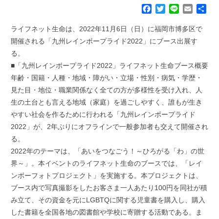
F
T
L
E
共
a
w
i
m
有
c
i
n
a
ライフネット生命は、2022年11月6日（日）に福岡市博多区で
e
t
e
i
開催される「九州レインボープライド2022」にブース出展す
b
t
l
る。
o
e
■「九州レインボープライド2022」ライフネット生命ブース概要
o
r
k
年齢・国籍・人種・地域・障がい・立場・性別・病気・学歴・
見た目・地位・職業関係なく全ての方が多様性を受け入れ、人
生の土台とも言える地域（家庭）を過ごしやすく、誰もが生き
やすい社会を作るために行われる「九州レインボープライド
2022」が、2年ぶりにオフラインで一般参加者も交えて開催され
る。
2022年のテーマは、「あいをつなごう！～ひろがる「わ」の世
界～」。本イベントのライフネット生命のブースでは、「レイ
ンボーフォトプロジェクト」を実施する。本プロジェクトは、
ブース内で写真撮影をしたお客さま一人あたり100円を同社が積
み立て、その資金を元にLGBTQに関する児童書を購入し、購入
した書籍を全国各地の図書館や学校に寄贈する活動である。ま