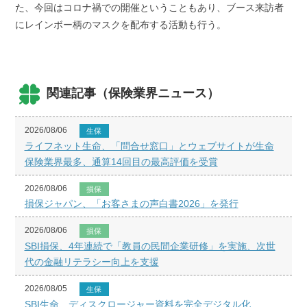
た、今回はコロナ禍での開催ということもあり、ブース来訪者
にレインボー柄のマスクを配布する活動も行う。
関連記事（保険業界ニュース）
2026/08/06
生保
ライフネット生命、「問合せ窓口」とウェブサイトが生命
保険業界最多、通算14回目の最高評価を受賞
2026/08/06
損保
損保ジャパン、「お客さまの声白書2026」を発行
2026/08/06
損保
SBI損保、4年連続で「教員の民間企業研修」を実施、次世
代の金融リテラシー向上を支援
2026/08/05
生保
SBI生命、ディスクロージャー資料を完全デジタル化