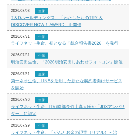
2026/08/03
生保
T＆Dホールディングス、「わたしたちのTRY ＆
DISCOVER NOW！ AWARD」を開催
2026/07/31
生保
ライフネット生命、初となる「統合報告書2026」を発行
2026/07/31
生保
明治安田生命、「2026明治安田しあわせフォトコン」開催
2026/07/31
生保
第一ネオ生命、LINEを活用した新たな契約者向けサービス
を開始
2026/07/30
生保
ライフネット生命、IT戦略部長竹山真人氏が「JDXアンバサ
ダー」に認定
2026/07/29
生保
ライフネット生命、「がんとお金の現実（リアル）～治