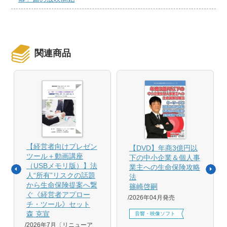
関連商品
【経営者向けプレゼン
【DVD】年商3億円以
ツール＋動画講座
下の中小企業＆個人事
（USBメモリ版）】法
業主への生命保険攻略
人“所有”リスクの話題
法
から生命保険提案へ繋
篠崎啓嗣
ぐ《経営者アプロー
2026年04月発売
チ・ツール》セット
森 克宣
音響・映像ソフト
2026年7月〔リニューア