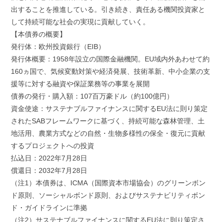
出することを推進している。引き続き、責任ある機関投資家と
して持続可能な社会の実現に貢献していく。
【本債券の概要】
発行体：欧州投資銀行（EIB）
発行体概要：1958年設立の国際金融機関。EU域内外あわせて約
160ヵ国で、気候変動対策や経済発展、技術革新、中小企業の支
援等に対する融資や保証業務等の事業を展開
債券の発行・購入額：107百万豪ドル（約100億円）
資金使途：サステナブルファイナンスに関するEU法に則り策定
されたSABフレームワークに基づく、持続可能な森林管理、土
地活用、農業方式などの自然・生物多様性の保全・復元に貢献
するプロジェクトへの投資
払込日：2022年7月28日
償還日：2032年7月28日
（注1）本債券は、ICMA（国際資本市場協会）のグリーンボン
ド原則、ソーシャルボンド原則、およびサステナビリティボン
ド・ガイドラインに準拠
（注2）サステナブルファイナンスに関するEU法に則り策定さ