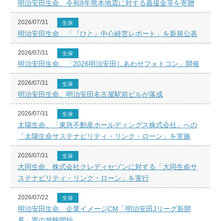
明治安田生命、令和8年熊本地震に対する義援金等を寄贈
2026/07/31
生保
明治安田生命、「『ひと』中心経営レポート」を新規公表
2026/07/31
生保
明治安田生命、「2026明治安田しあわせフォトコン」開催
2026/07/31
生保
明治安田生命、明治安田名古屋駅前ビルが落成
2026/07/31
生保
太陽生命、「東急不動産ホールディングス株式会社」への
「太陽生命サステナビリティ・リンク・ローン」を実施
2026/07/31
生保
大同生命、株式会社クレディセゾンに対する「大同生命サ
ステナビリティ・リンク・ローン」を実行
2026/07/22
生保
明治安田生命、企業イメージCM「明治安田Jリーグ新開
幕」篇の放映開始