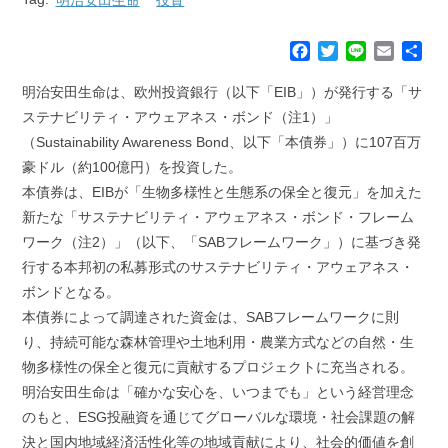
F
T
L
E
共
a
w
i
m
有
c
i
n
a
明治安田生命は、欧州投資銀行（以下「EIB」）が発行する「サ
e
t
e
i
ステナビリティ・アウェアネス・ボンド（注1）」
b
t
l
（Sustainability Awareness Bond、以下「本債券」）に107百万
o
e
豪ドル（約100億円）を投資した。
o
r
k
本債券は、EIBが「生物多様性と生態系の保全と復元」を加えた
新たな「サステナビリティ・アウェアネス・ボンド・フレーム
ワーク（注2）」（以下、「SABフレームワーク」）に基づき発
行する本邦初の私募形式のサステナビリティ・アウェアネス・
ボンドとなる。
本債券によって調達された資金は、SABフレームワークに則
り、持続可能な森林管理や土地利用・農業方式などの自然・生
物多様性の保全と復元に貢献するプロジェクトに充当される。
明治安田生命は「確かな安心を、いつまでも」という経営理念
のもと、ESG投融資を通じてグローバルな環境・社会課題の解
決と国内地域経済活性化等の地域貢献により、社会的価値を創