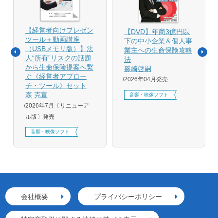
【経営者向けプレゼン
【DVD】年商3億円以
ツール＋動画講座
下の中小企業＆個人事
（USBメモリ版）】法
業主への生命保険攻略
人“所有”リスクの話題
法
から生命保険提案へ繋
篠崎啓嗣
ぐ《経営者アプロー
2026年04月発売
チ・ツール》セット
森 克宣
音響・映像ソフト
2026年7月〔リニューア
ル版〕発売
音響・映像ソフト
会社概要
プライバシーポリシー