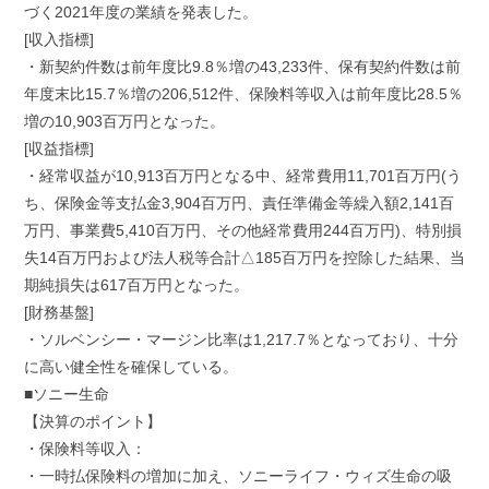
づく2021年度の業績を発表した。
[収入指標]
・新契約件数は前年度比9.8％増の43,233件、保有契約件数は前
年度末比15.7％増の206,512件、保険料等収入は前年度比28.5％
増の10,903百万円となった。
[収益指標]
・経常収益が10,913百万円となる中、経常費用11,701百万円(う
ち、保険金等支払金3,904百万円、責任準備金等繰入額2,141百
万円、事業費5,410百万円、その他経常費用244百万円)、特別損
失14百万円および法人税等合計△185百万円を控除した結果、当
期純損失は617百万円となった。
[財務基盤]
・ソルベンシー・マージン比率は1,217.7％となっており、十分
に高い健全性を確保している。
■ソニー生命
【決算のポイント】
・保険料等収入：
・一時払保険料の増加に加え、ソニーライフ・ウィズ生命の吸