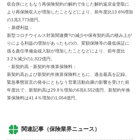
収合併にともなう再保険契約の解約で生じた解約返戻金受取に
より再保険収入が増加したことなどにより、前年度比13.6%増加
の1兆3,773億円。
・基礎利益：
新型コロナウイルス対策関連費?の減少や保有契約高の積み上が
りによる利益の増加があったものの、変額保険等の最低保証に
係る責任準備金繰入額が増加したことなどにより、前年度比
3.2％減少の1,322億円。
・新契約高・新契約年換算保険料：
新契約高および新契約年換算保険料ともに、過去最高を記録。
緊急事態宣言の発令にともなう営業活動自粛の影響を受けた前
年度比で、新契約高は29.8％増加の6兆6,552億円、新契約年換
算保険料は41.4％増加の1,054億円。
関連記事（保険業界ニュース）