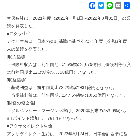
F
T
L
E
共
a
w
i
m
有
c
i
n
a
生保各社は、2021年度（2021年4月1日～2022年3月31日）の業
e
t
e
i
績を発表した。
b
t
l
■アクサ生命
o
e
アクサ生命は、日本の会計基準に基づく2021年度（令和3年度）
o
r
k
末の業績を発表した。
[収入指標]
・保険料収入は、前年同期比7.6%増の6,679億円（保険料等収入
は前年同期比12.3%増の7,350億円）となった。
[収益指標]
・基礎利益は、前年同期比72.7%増の931億円となった。
・当期純利益は、前年同期比147.5%増の1,058億円となった。
[財務の健全性]
・ソルベンシー・マージン比率は、2020年度末の753.0%から
8.1ポイント増加し、761.1%となった。
■アクサダイレクト生命
アクサダイレクト生命は、2022年5月24日、日本会計基準に基