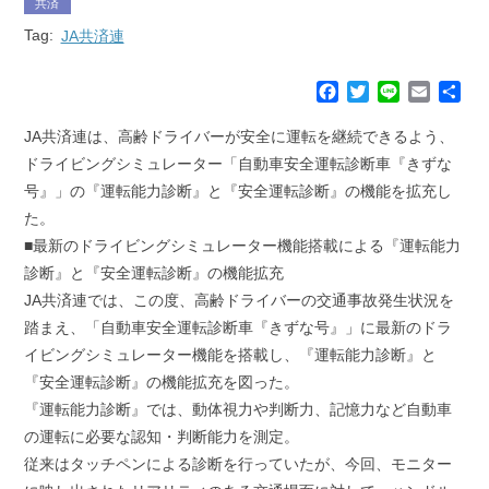
共済
Tag:
JA共済連
F
T
L
E
共
a
w
i
m
有
c
i
n
a
JA共済連は、高齢ドライバーが安全に運転を継続できるよう、
e
t
e
i
ドライビングシミュレーター「自動車安全運転診断車『きずな
b
t
l
号』」の『運転能力診断』と『安全運転診断』の機能を拡充し
o
e
た。
o
r
k
■最新のドライビングシミュレーター機能搭載による『運転能力
診断』と『安全運転診断』の機能拡充
JA共済連では、この度、高齢ドライバーの交通事故発生状況を
踏まえ、「自動車安全運転診断車『きずな号』」に最新のドラ
イビングシミュレーター機能を搭載し、『運転能力診断』と
『安全運転診断』の機能拡充を図った。
『運転能力診断』では、動体視力や判断力、記憶力など自動車
の運転に必要な認知・判断能力を測定。
従来はタッチペンによる診断を行っていたが、今回、モニター