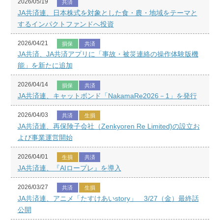
2026/05/19
共済
JA共済連、日本株式を対象とした食・農・地域をテーマと
するインパクトファンドへ投資
2026/04/21
損保
共済
JA共済、JA共済アプリに「事故・被災連絡の操作体験版機
能」を新たに追加
2026/04/14
損保
共済
JA共済連、キャットボンド「NakamaRe2026－1」を発行
2026/04/03
共済
生損
JA共済連、再保険子会社（Zenkyoren Re Limited)の設立お
よび事業運営開始
2026/04/01
生損
共済
JA共済連、『AIロープレ』を導入
2026/03/27
共済
生損
JA共済連、アニメ「たすけあいstory」 3/27（金）最終話
公開