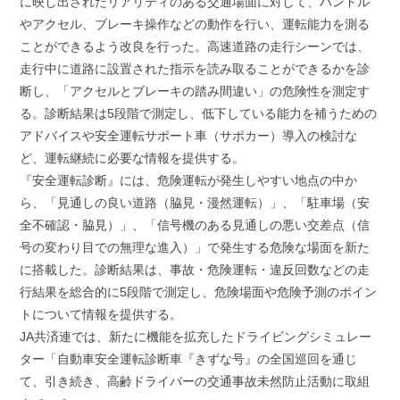
に映し出されたリアリティのある交通場面に対して、ハンドル
やアクセル、ブレーキ操作などの動作を行い、運転能力を測る
ことができるよう改良を行った。高速道路の走行シーンでは、
走行中に道路に設置された指示を読み取ることができるかを診
断し、「アクセルとブレーキの踏み間違い」の危険性を測定す
る。診断結果は5段階で測定し、低下している能力を補うための
アドバイスや安全運転サポート車（サポカー）導入の検討な
ど、運転継続に必要な情報を提供する。
『安全運転診断』には、危険運転が発生しやすい地点の中か
ら、「見通しの良い道路（脇見・漫然運転）」、「駐車場（安
全不確認・脇見）」、「信号機のある見通しの悪い交差点（信
号の変わり目での無理な進入）」で発生する危険な場面を新た
に搭載した。診断結果は、事故・危険運転・違反回数などの走
行結果を総合的に5段階で測定し、危険場面や危険予測のポイン
トについて情報を提供する。
JA共済連では、新たに機能を拡充したドライビングシミュレー
ター「自動車安全運転診断車『きずな号』の全国巡回を通じ
て、引き続き、高齢ドライバーの交通事故未然防止活動に取組