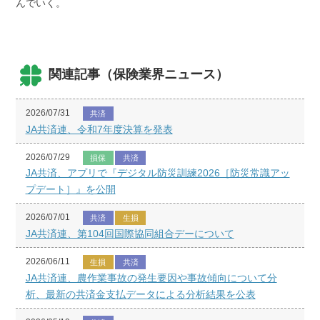
んでいく。
関連記事（保険業界ニュース）
2026/07/31
共済
JA共済連、令和7年度決算を発表
2026/07/29
損保
共済
JA共済、アプリで『デジタル防災訓練2026［防災常識アッ
プデート］』を公開
2026/07/01
共済
生損
JA共済連、第104回国際協同組合デーについて
2026/06/11
生損
共済
JA共済連、農作業事故の発生要因や事故傾向について分
析、最新の共済金支払データによる分析結果を公表