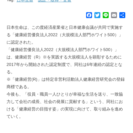
F
T
L
E
共
a
w
i
m
有
c
i
n
a
日本生命は、この度経済産業省と日本健康会議が共同で実施す
e
t
e
i
る「健康経営優良法人2022（大規模法人部門ホワイト500）」
b
t
l
に認定された。
o
e
「健康経営優良法人2022（大規模法人部門ホワイト500）」
o
r
k
は、健康経営（R）※を実践する大規模法人を顕彰するために
2017年から開始された認定制度で、同社は6年連続の認定とな
る。
※「健康経営(R)」は特定非営利活動法人健康経営研究会の登録
商標である。
今後も、「役員・職員一人ひとりが幸福な生活を送り、一致協
力して会社の成長、社会の発展に貢献する」という、同社にお
ける「健康経営の目指す姿」の実現に向けて、取り組みを進め
ていく。