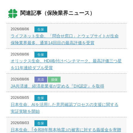
関連記事（保険業界ニュース）
2026/08/06
生保
ライフネット生命、「問合せ窓口」とウェブサイトが生命
保険業界最多、通算14回目の最高評価を受賞
2026/08/06
生保
オリックス生命、HDI格付けベンチマーク、最高評価三つ星
を11年連続ダブル受賞
2026/08/06
共済
損保
JA共済連、経済産業省が定める『DX認定』を取得
2026/08/05
生保
日本生命、AIを活用した意思確認プロセスの支援に関する
実証実験を開始
2026/08/03
生保
日本生命、｢令和8年熊本地震｣の被害に対する義援金を寄贈