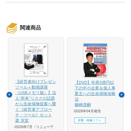
関連商品
【経営者向けプレゼン
【DVD】年商3億円以
ツール＋動画講座
下の中小企業＆個人事
（USBメモリ版）】法
業主への生命保険攻略
人“所有”リスクの話題
法
から生命保険提案へ繋
篠崎啓嗣
ぐ《経営者アプロー
2026年04月発売
チ・ツール》セット
森 克宣
音響・映像ソフト
2026年7月〔リニューア