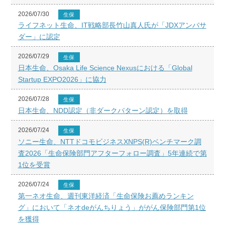
2026/07/30
生保
ライフネット生命、IT戦略部長竹山真人氏が「JDXアンバサ
ダー」に認定
2026/07/29
生保
日本生命、Osaka Life Science Nexusにおける「Global
Startup EXPO2026」に協力
2026/07/28
生保
日本生命、NDD認定（非ダークパターン認定）を取得
2026/07/24
生保
ソニー生命、NTTドコモビジネスXNPS(R)ベンチマーク調
査2026「生命保険部門アフターフォロー調査」5年連続で第
1位を受賞
2026/07/24
生保
第一ネオ生命、週刊東洋経済「生命保険お薦めランキン
グ」において「ネオdeがんちりょう」ががん保険部門第1位
を獲得