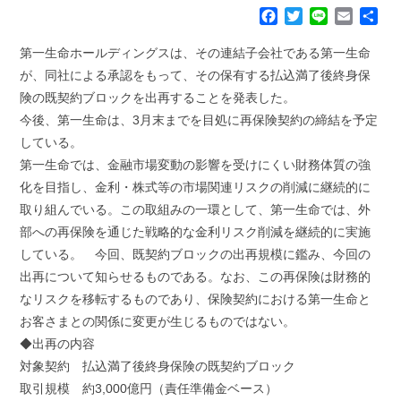
F
T
L
E
共
a
w
i
m
有
c
i
n
a
第一生命ホールディングスは、その連結子会社である第一生命
e
t
e
i
が、同社による承認をもって、その保有する払込満了後終身保
b
t
l
険の既契約ブロックを出再することを発表した。
o
e
今後、第一生命は、3月末までを目処に再保険契約の締結を予定
o
r
k
している。
第一生命では、金融市場変動の影響を受けにくい財務体質の強
化を目指し、金利・株式等の市場関連リスクの削減に継続的に
取り組んでいる。この取組みの一環として、第一生命では、外
部への再保険を通じた戦略的な金利リスク削減を継続的に実施
している。 今回、既契約ブロックの出再規模に鑑み、今回の
出再について知らせるものである。なお、この再保険は財務的
なリスクを移転するものであり、保険契約における第一生命と
お客さまとの関係に変更が生じるものではない。
◆出再の内容
対象契約 払込満了後終身保険の既契約ブロック
取引規模 約3,000億円（責任準備金ベース）