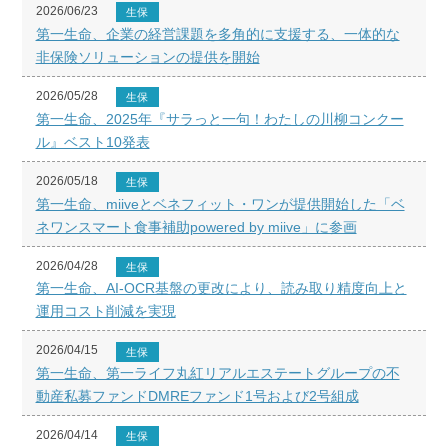
2026/06/23
生保
第一生命、企業の経営課題を多角的に支援する、一体的な
非保険ソリューションの提供を開始
2026/05/28
生保
第一生命、2025年『サラっと一句！わたしの川柳コンクー
ル』ベスト10発表
2026/05/18
生保
第一生命、miiveとベネフィット・ワンが提供開始した「ベ
ネワンスマート食事補助powered by miive」に参画
2026/04/28
生保
第一生命、AI-OCR基盤の更改により、読み取り精度向上と
運用コスト削減を実現
2026/04/15
生保
第一生命、第一ライフ丸紅リアルエステートグループの不
動産私募ファンドDMREファンド1号および2号組成
2026/04/14
生保