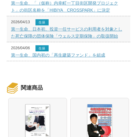
第一生命、「（仮称）内幸町一丁目街区開発プロジェク
ト」の街区名称を「HIBIYA CROSSPARK」に決定
2026/04/13
生保
第一生命、日本初、投資一任サービスの利用者を対象とし
た死亡保障の団体保険「ウェルス定期保険」の取扱開始
2026/04/06
生保
第一生命、国内初の「再生建築ファンド」を組成
関連商品