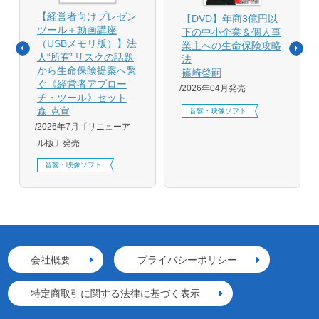
【経営者向けプレゼン
【DVD】年商3億円以
ツール＋動画講座
下の中小企業＆個人事
（USBメモリ版）】法
業主への生命保険攻略
人“所有”リスクの話題
法
から生命保険提案へ繋
篠崎啓嗣
ぐ《経営者アプロー
2026年04月発売
チ・ツール》セット
森 克宣
音響・映像ソフト
2026年7月〔リニューア
ル版〕発売
音響・映像ソフト
会社概要
プライバシーポリシー
特定商取引に関する法律に基づく表示