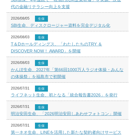
代の金融リテラシー向上を支援
2026/08/05
生保
SBI生命、ディスクロージャー資料を完全デジタル化
2026/08/03
生保
T＆Dホールディングス、「わたしたちのTRY ＆
DISCOVER NOW！ AWARD」を開催
2026/08/03
生保
かんぽ生命、2027年「第66回1000万人ラジオ体操・みんな
の体操祭」を福島市で初開催
2026/07/31
生保
ライフネット生命、初となる「統合報告書2026」を発行
2026/07/31
生保
明治安田生命、「2026明治安田しあわせフォトコン」開催
2026/07/31
生保
第一ネオ生命、LINEを活用した新たな契約者向けサービス