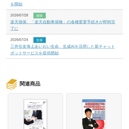
を開始
2026/07/28
損保
楽天損保、「楽天自動車保険」の各種変更手続きが即時完
了に
2026/07/24
生保
三井住友海上あいおい生命、生成AIを活用した新チャット
ボットサービスを提供開始
関連商品