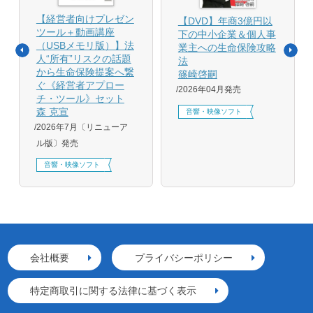
【経営者向けプレゼン
【DVD】年商3億円以
ツール＋動画講座
下の中小企業＆個人事
（USBメモリ版）】法
業主への生命保険攻略
人“所有”リスクの話題
法
から生命保険提案へ繋
篠崎啓嗣
ぐ《経営者アプロー
2026年04月発売
チ・ツール》セット
森 克宣
音響・映像ソフト
2026年7月〔リニューア
ル版〕発売
音響・映像ソフト
会社概要
プライバシーポリシー
特定商取引に関する法律に基づく表示