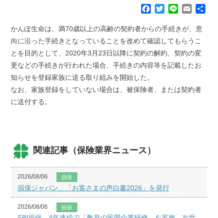
F
T
L
E
共
a
w
i
m
有
c
i
n
a
かんぽ生命は、満70歳以上の高齢の契約者からの手続きが、意
e
t
e
i
向に沿った手続きとなっていることを改めて確認してもらうこ
b
t
l
とを目的として、2020年3月23日以降に契約の解約、契約の変
o
e
更などの手続きが行われた場合、手続きの内容等を記載したお
o
r
k
知らせを登録家族に送る取り組みを開始した。
なお、家族登録をしていない場合は、被保険者、または契約者
に送付する。
関連記事（保険業界ニュース）
2026/08/06
損保
損保ジャパン、「お客さまの声白書2026」を発行
2026/08/06
損保
SBI損保、4年連続で「教員の民間企業研修」を実施、次世