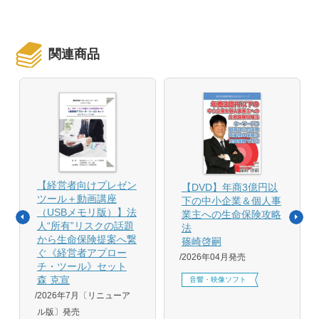
関連商品
【経営者向けプレゼン
【DVD】年商3億円以
ツール＋動画講座
下の中小企業＆個人事
（USBメモリ版）】法
業主への生命保険攻略
人“所有”リスクの話題
法
から生命保険提案へ繋
篠崎啓嗣
ぐ《経営者アプロー
2026年04月発売
チ・ツール》セット
森 克宣
音響・映像ソフト
2026年7月〔リニューア
ル版〕発売