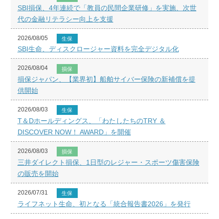
SBI損保、4年連続で「教員の民間企業研修」を実施、次世
代の金融リテラシー向上を支援
2026/08/05
生保
SBI生命、ディスクロージャー資料を完全デジタル化
2026/08/04
損保
損保ジャパン、【業界初】船舶サイバー保険の新補償を提
供開始
2026/08/03
生保
T＆Dホールディングス、「わたしたちのTRY ＆
DISCOVER NOW！ AWARD」を開催
2026/08/03
損保
三井ダイレクト損保、1日型のレジャー・スポーツ傷害保険
の販売を開始
2026/07/31
生保
ライフネット生命、初となる「統合報告書2026」を発行