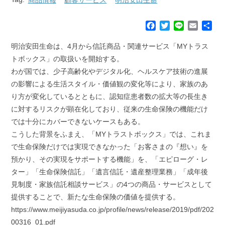
F
T
L
E
共
a
w
i
m
有
c
i
n
a
明治安田生命は、4月から信託商品・関連サービス「MYトラス
e
t
e
i
トボックス」の取扱いを開始する。
b
t
l
わが国では、少子高齢化やデジタル化、ヘルスケア技術の進展
o
e
の影響による生活スタイル・価値観の変化等により、家族のあ
o
r
k
り方が変化しているとともに、認知症患者数の拡大等の長生き
に対するリスクが顕在化しており、従来の生命保険の機能だけ
では十分にカバーできないケースもある。
こうした背景をふまえ、「MYトラストボックス」では、これま
で生命保険だけでは実現できなかった「お客さまの『想い』を
預かり、その実現をサポートする機能」を、「エピローグ・レ
ター」「生命保険信託」「遺言信託・遺産整理業務」「成年後
見制度・家族信託相談サービス」の4つの商品・サービスとして
提供することで、新たな生命保険の価値を提供する。
https://www.meijiyasuda.co.jp/profile/news/release/2019/pdf/202
00316_01.pdf