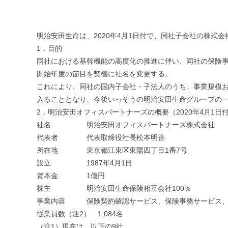
明治安田生命は、2020年4月1日付で、同社子会社の株式
1．目的
同社における基幹機能の高度化の推進に伴い、同社の保険事
開始年度の節目を契機に社名を変更する。
これにより、同社の国内子会社・子法人のうち、事業規模
入ることとなり、今後いっそうの明治安田生命グループの
2．明治安田オフィスパートナーズの概要（2020年4月1日
社名 明治安田オフィスパートナーズ株式会社
代表者 代表取締役社長松本明善
所在地 東京都江東区東陽四丁目1番7号
設立 1987年4月1日
資本金 1億円
株主 明治安田生命保険相互会社100％
事業内容 保険契約確認サービス、保険事務サービス、福
従業員数（注2） 1,084名
（注1）現在は、以下の9社