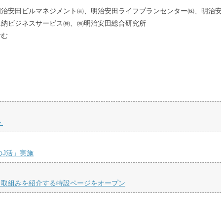
治安田ビルマネジメント㈱、明治安田ライフプランセンター㈱、明治安
収納ビジネスサービス㈱、㈱明治安田総合研究所
含む
ト
のJ活」実施
、取組みを紹介する特設ページをオープン