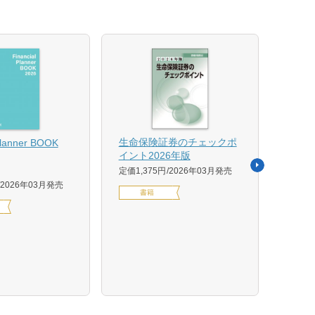
【US
生命保険証券のチェックポ
Planner BOOK
似体
イント2026年版
活用イ
定価1,375円
2026年03月発売
森 克
2026年03月発売
書籍
定価14
デジ