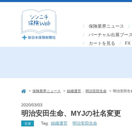
保険業界ニュース
バーチャル出展ブー
カートを見る
FX
>
>
,
>
保険業界ニュース
組織運営
明治安田生命
明治安田生
2020/03/03
明治安田生命、MYJの社名変更
Tag:
組織運営
明治安田生命
生保