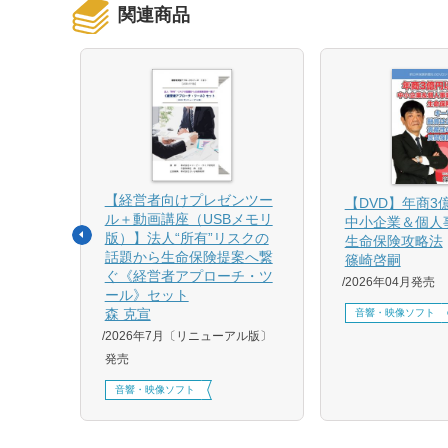
関連商品
【経営者向けプレゼンツー
相続と
【DVD】年商3
ル＋動画講座（USBメモリ
中小企業＆個人
版）】法人“所有”リスクの
生命保険攻略法
話題から生命保険提案へ繋
篠崎啓嗣
4月増刷、
ぐ《経営者アプローチ・ツ
2026年04月発売
刷、
ール》セット
刷、
森 克宣
音響・映像ソフト
2026年7月〔リニューアル版〕
発売
音響・映像ソフト