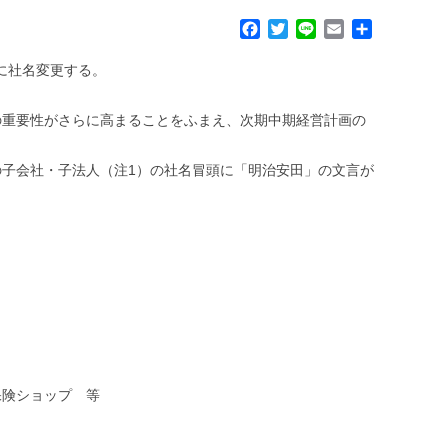
F
T
L
E
共
a
w
i
m
有
c
i
n
a
」に社名変更する。
e
t
e
i
b
t
l
の重要性がさらに高まることをふまえ、次期中期経営計画の
o
e
o
r
k
子会社・子法人（注1）の社名冒頭に「明治安田」の文言が
険ショップ 等