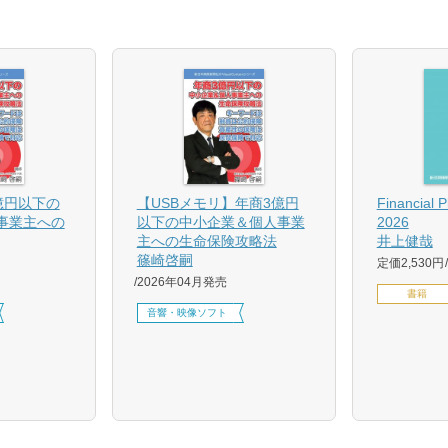
億円以下の
【USBメモリ】年商3億円
Financial 
事業主への
以下の中小企業＆個人事業
2026
主への生命保険攻略法
井上健哉
篠崎啓嗣
定価2,530円
2026年04月発売
書籍
音響・映像ソフト