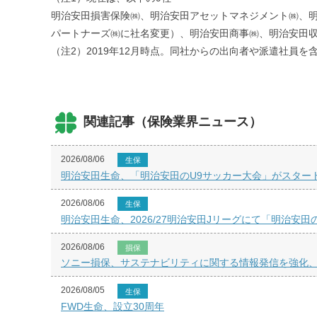
明治安田損害保険㈱、明治安田アセットマネジメント㈱、明
パートナーズ㈱に社名変更）、明治安田商事㈱、明治安田
（注2）2019年12月時点。同社からの出向者や派遣社員を
関連記事（保険業界ニュース）
2026/08/06
生保
明治安田生命、「明治安田のU9サッカー大会」がスター
2026/08/06
生保
明治安田生命、2026/27明治安田Jリーグにて「明治安田
2026/08/06
損保
ソニー損保、サステナビリティに関する情報発信を強化
2026/08/05
生保
FWD生命、設立30周年