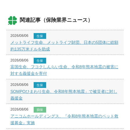
関連記事（保険業界ニュース）
2026/08/06
生保
メットライフ生命、メットライフ財団、日本の5団体に総額
約135万米ドルを助成
2026/08/06
生保
富国生命、フコクしんらい生命、令和8年熊本地震の被害に
対する義援金を寄付
2026/08/06
生保
SOMPOひまわり生命、令和8年熊本地震」で被災者に対し
義援金
2026/08/06
損保
アニコムホールディングス、『令和8年熊本地震のペット救
援募金』実施