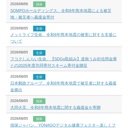
2026/08/06
損保
SOMPOホールディングス、令和8年熊本地震による被災
地・被災者へ義援金寄付
2026/08/05
生保
メットライフ生命、令和8年熊本地震の被害に対する支援に
ついて
2026/08/05
生保
フコクしんらい生命、【SDGs取組み】道南うみ街信用金庫
との2025年度共同寄付スキーム寄付金贈呈
2026/08/05
生保
日本郵政グループ、令和8年熊本地震で被災者に対する義援
金拠出
2026/08/05
損保
大同火災、令和8年熊本地震に関する義援金を寄贈
2026/08/05
損保
損保ジャパン、YONAGOデジタル健康フェスタ～楽しくフ