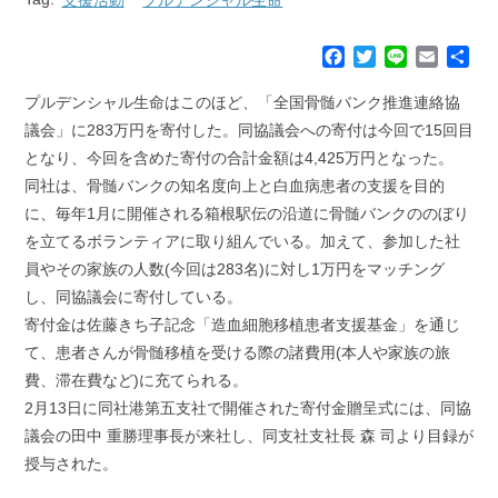
F
T
L
E
共
a
w
i
m
有
c
i
n
a
プルデンシャル生命はこのほど、「全国骨髄バンク推進連絡協
e
t
e
i
議会」に283万円を寄付した。同協議会への寄付は今回で15回目
b
t
l
となり、今回を含めた寄付の合計金額は4,425万円となった。
o
e
同社は、骨髄バンクの知名度向上と白血病患者の支援を目的
o
r
k
に、毎年1月に開催される箱根駅伝の沿道に骨髄バンクののぼり
を立てるボランティアに取り組んでいる。加えて、参加した社
員やその家族の人数(今回は283名)に対し1万円をマッチング
し、同協議会に寄付している。
寄付金は佐藤きち子記念「造血細胞移植患者支援基金」を通じ
て、患者さんが骨髄移植を受ける際の諸費用(本人や家族の旅
費、滞在費など)に充てられる。
2月13日に同社港第五支社で開催された寄付金贈呈式には、同協
議会の田中 重勝理事長が来社し、同支社支社長 森 司より目録が
授与された。