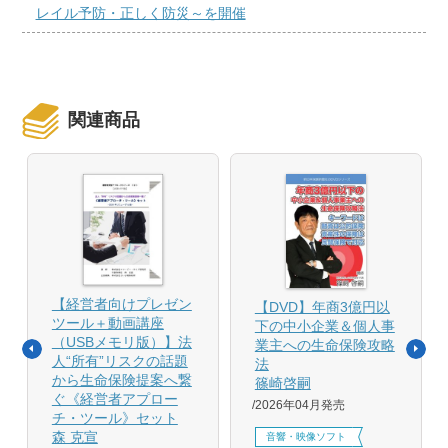
レイル予防・正しく防災～を開催
関連商品
【経営者向けプレゼン
【DVD】年商3億円以
ツール＋動画講座
下の中小企業＆個人事
（USBメモリ版）】法
業主への生命保険攻略
人“所有”リスクの話題
法
から生命保険提案へ繋
篠崎啓嗣
ぐ《経営者アプロー
2026年04月発売
チ・ツール》セット
森 克宣
音響・映像ソフト