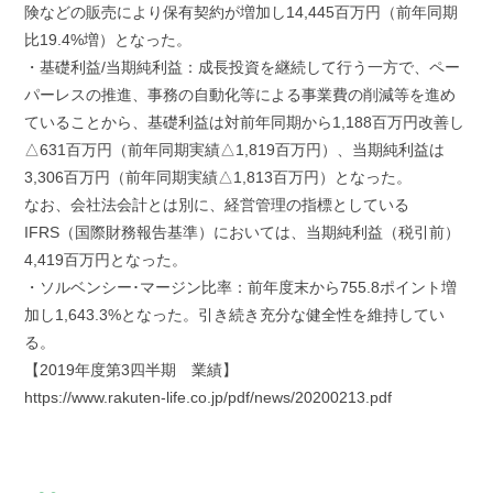
険などの販売により保有契約が増加し14,445百万円（前年同期
比19.4%増）となった。
・基礎利益/当期純利益：成長投資を継続して行う一方で、ペー
パーレスの推進、事務の自動化等による事業費の削減等を進め
ていることから、基礎利益は対前年同期から1,188百万円改善し
△631百万円（前年同期実績△1,819百万円）、当期純利益は
3,306百万円（前年同期実績△1,813百万円）となった。
なお、会社法会計とは別に、経営管理の指標としている
IFRS（国際財務報告基準）においては、当期純利益（税引前）
4,419百万円となった。
・ソルベンシー･マージン比率：前年度末から755.8ポイント増
加し1,643.3%となった。引き続き充分な健全性を維持してい
る。
【2019年度第3四半期 業績】
https://www.rakuten-life.co.jp/pdf/news/20200213.pdf