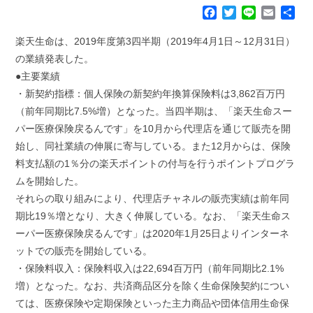
F
T
L
E
共
a
w
i
m
有
c
i
n
a
楽天生命は、2019年度第3四半期（2019年4月1日～12月31日）
e
t
e
i
の業績発表した。
b
t
l
●主要業績
o
e
・新契約指標：個人保険の新契約年換算保険料は3,862百万円
o
r
k
（前年同期比7.5%増）となった。当四半期は、「楽天生命スー
パー医療保険戻るんです」を10月から代理店を通じて販売を開
始し、同社業績の伸展に寄与している。また12月からは、保険
料支払額の1％分の楽天ポイントの付与を行うポイントプログラ
ムを開始した。
それらの取り組みにより、代理店チャネルの販売実績は前年同
期比19％増となり、大きく伸展している。なお、「楽天生命ス
ーパー医療保険戻るんです」は2020年1月25日よりインターネ
ットでの販売を開始している。
・保険料収入：保険料収入は22,694百万円（前年同期比2.1%
増）となった。なお、共済商品区分を除く生命保険契約につい
ては、医療保険や定期保険といった主力商品や団体信用生命保