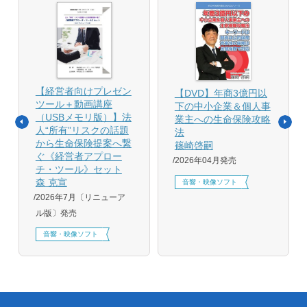
【経営者向けプレゼン
【DVD】年商3億円以
ツール＋動画講座
下の中小企業＆個人事
（USBメモリ版）】法
業主への生命保険攻略
人“所有”リスクの話題
法
から生命保険提案へ繋
篠崎啓嗣
ぐ《経営者アプロー
2026年04月発売
チ・ツール》セット
森 克宣
音響・映像ソフト
2026年7月〔リニューア
ル版〕発売
音響・映像ソフト