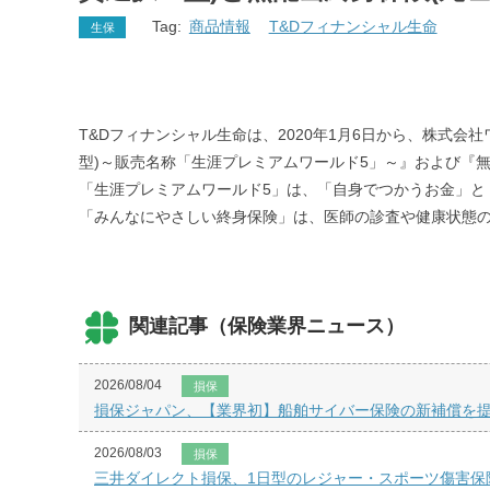
Tag:
商品情報
T&Dフィナンシャル生命
生保
T&Dフィナンシャル生命は、2020年1月6日から、株式
型)～販売名称「生涯プレミアムワールド5」～』および『
「生涯プレミアムワールド5」は、「自身でつかうお金」と
「みんなにやさしい終身保険」は、医師の診査や健康状態の
関連記事（保険業界ニュース）
2026/08/04
損保
損保ジャパン、【業界初】船舶サイバー保険の新補償を
2026/08/03
損保
三井ダイレクト損保、1日型のレジャー・スポーツ傷害保