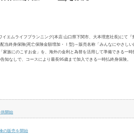
会社ワイエムライフプランニング(本店:山口県下関市、大本理恵社長)にて
無配当終身保険(死亡保険金額増加・Ⅰ型)～販売名称「みんなにやさし
「家族にのこすお金」を、海外の金利と為替を活用して準備できる一時
告知なしで、コースにより最長95歳まで加入できる一時払終身保険。
提供開始
険の販売を開始