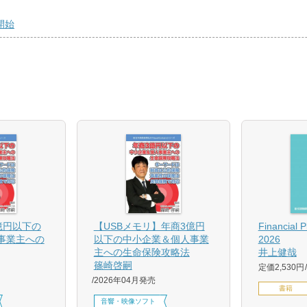
開始
億円以下の
【USBメモリ】年商3億円
Financial 
事業主への
以下の中小企業＆個人事業
2026
主への生命保険攻略法
井上健哉
篠崎啓嗣
定価2,530円
2026年04月発売
書籍
音響・映像ソフト