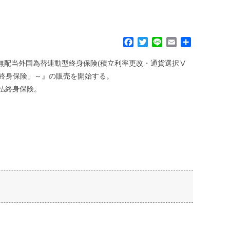
F
T
L
E
共
a
w
i
m
有
c
i
n
a
『無配当外国為替連動型終身保険(積立利率更改・通貨選択Ⅴ
e
t
e
i
い終身保険」～』の販売を開始する。
b
t
l
払終身保険。
o
e
o
r
k