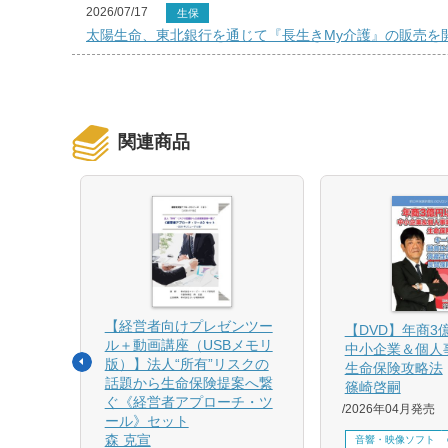
2026/07/17
生保
太陽生命、東北銀行を通じて『長生きMy介護』の販売を
関連商品
【経営者向けプレゼンツー
相続と
【DVD】年商3
ル＋動画講座（USBメモリ
中小企業＆個人
版）】法人“所有”リスクの
生命保険攻略法
話題から生命保険提案へ繋
篠崎啓嗣
4月増刷、
ぐ《経営者アプローチ・ツ
2026年04月発売
刷、
ール》セット
刷、
森 克宣
音響・映像ソフト