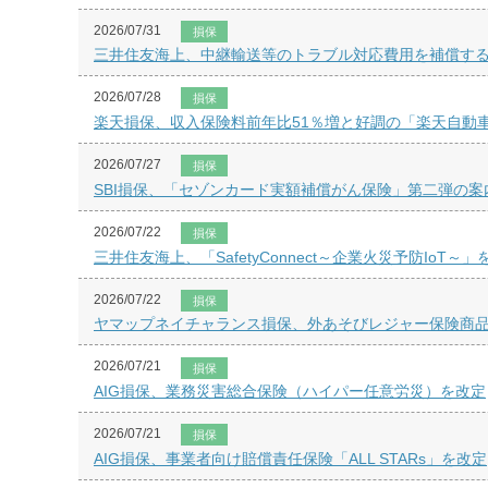
2026/07/31
損保
三井住友海上、中継輸送等のトラブル対応費用を補償す
2026/07/28
損保
楽天損保、収入保険料前年比51％増と好調の「楽天自動
2026/07/27
損保
SBI損保、「セゾンカード実額補償がん保険」第二弾の案
2026/07/22
損保
三井住友海上、「SafetyConnect～企業火災予防IoT～
2026/07/22
損保
ヤマップネイチャランス損保、外あそびレジャー保険商
2026/07/21
損保
AIG損保、業務災害総合保険（ハイパー任意労災）を改定
2026/07/21
損保
AIG損保、事業者向け賠償責任保険「ALL STARs」を改定