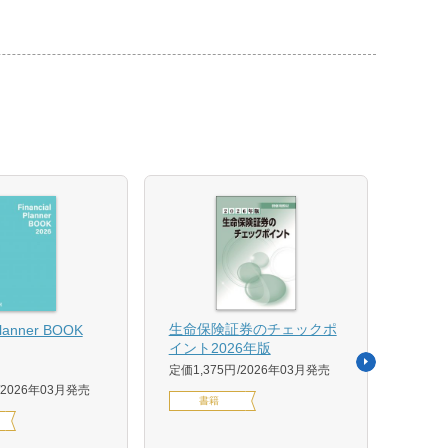
【US
生命保険証券のチェックポ
Planner BOOK
似体
イント2026年版
活用イ
定価1,375円
2026年03月発売
森 克
2026年03月発売
書籍
定価14
デジ