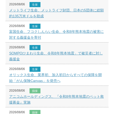
2026/08/06
生保
メットライフ生命、メットライフ財団、日本の5団体に総額
約135万米ドルを助成
2026/08/06
生保
富国生命、フコクしんらい生命、令和8年熊本地震の被害に
対する義援金を寄付
2026/08/06
生保
SOMPOひまわり生命、令和8年熊本地震」で被災者に対し
義援金
2026/08/06
生保
オリックス生命、業界初、加入初日からすべての保障を開
始「がん保険Canvas」を発売へ
2026/08/06
損保
アニコムホールディングス、『令和8年熊本地震のペット救
援募金』実施
2026/08/06
損保