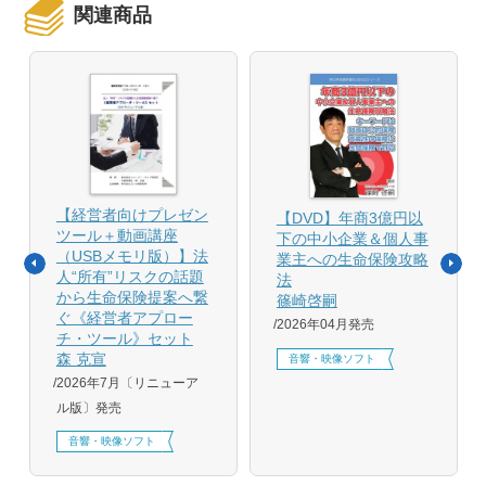
関連商品
【経営者向けプレゼン
【DVD】年商3億円以
ツール＋動画講座
下の中小企業＆個人事
（USBメモリ版）】法
業主への生命保険攻略
人“所有”リスクの話題
法
から生命保険提案へ繋
篠崎啓嗣
ぐ《経営者アプロー
2026年04月発売
チ・ツール》セット
森 克宣
音響・映像ソフト
2026年7月〔リニューア
ル版〕発売
音響・映像ソフト