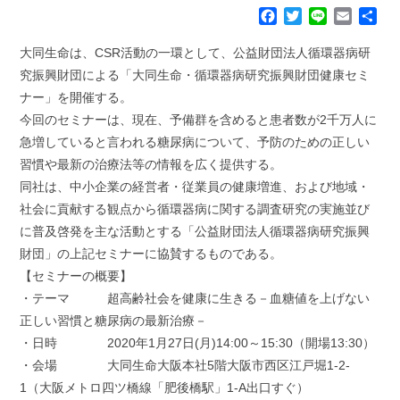
F
T
L
E
共
a
w
i
m
有
c
i
n
a
大同生命は、CSR活動の一環として、公益財団法人循環器病研
e
t
e
i
究振興財団による「大同生命・循環器病研究振興財団健康セミ
b
t
l
ナー」を開催する。
o
e
今回のセミナーは、現在、予備群を含めると患者数が2千万人に
o
r
k
急増していると言われる糖尿病について、予防のための正しい
習慣や最新の治療法等の情報を広く提供する。
同社は、中小企業の経営者・従業員の健康増進、および地域・
社会に貢献する観点から循環器病に関する調査研究の実施並び
に普及啓発を主な活動とする「公益財団法人循環器病研究振興
財団」の上記セミナーに協賛するものである。
【セミナーの概要】
・テーマ 超高齢社会を健康に生きる－血糖値を上げない
正しい習慣と糖尿病の最新治療－
・日時 2020年1月27日(月)14:00～15:30（開場13:30）
・会場 大同生命大阪本社5階大阪市西区江戸堀1-2-
1（大阪メトロ四ツ橋線「肥後橋駅」1-A出口すぐ）