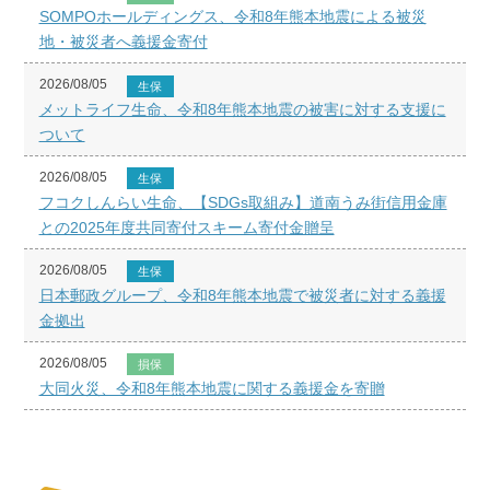
SOMPOホールディングス、令和8年熊本地震による被災
地・被災者へ義援金寄付
2026/08/05
生保
メットライフ生命、令和8年熊本地震の被害に対する支援に
ついて
2026/08/05
生保
フコクしんらい生命、【SDGs取組み】道南うみ街信用金庫
との2025年度共同寄付スキーム寄付金贈呈
2026/08/05
生保
日本郵政グループ、令和8年熊本地震で被災者に対する義援
金拠出
2026/08/05
損保
大同火災、令和8年熊本地震に関する義援金を寄贈