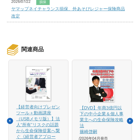
2026/07/22
損保
ヤマップネイチャランス損保、外あそびレジャー保険商品
改定
関連商品
【経営者向けプレゼン
【DVD】年商3億円以
ツール＋動画講座
下の中小企業＆個人事
（USBメモリ版）】法
業主への生命保険攻略
人“所有”リスクの話題
法
から生命保険提案へ繋
篠崎啓嗣
ぐ《経営者アプロー
2026年04月発売