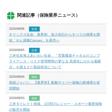
関連記事（保険業界ニュース）
2026/08/06
生保
オリックス生命、業界初、加入初日からすべての保障を開
始「がん保険Canvas」を発売へ
2026/08/05
生保
三井住友海上あいおい生命、「営業職員チャネルのコンプ
ライアンス・リスク管理態勢の更なる 高度化にかかる着眼
点」を踏まえた取組状況について
2026/08/04
損保
損保ジャパン、【業界初】船舶サイバー保険の新補償を提
供開始
2026/08/03
損保
三井ダイレクト損保、1日型のレジャー・スポーツ傷害保険
の販売を開始