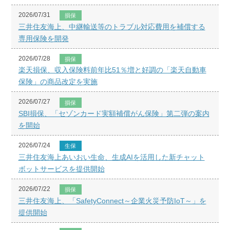
2026/07/31
損保
三井住友海上、中継輸送等のトラブル対応費用を補償する
専用保険を開発
2026/07/28
損保
楽天損保、収入保険料前年比51％増と好調の「楽天自動車
保険」の商品改定を実施
2026/07/27
損保
SBI損保、「セゾンカード実額補償がん保険」第二弾の案内
を開始
2026/07/24
生保
三井住友海上あいおい生命、生成AIを活用した新チャット
ボットサービスを提供開始
2026/07/22
損保
三井住友海上、「SafetyConnect～企業火災予防IoT～」を
提供開始