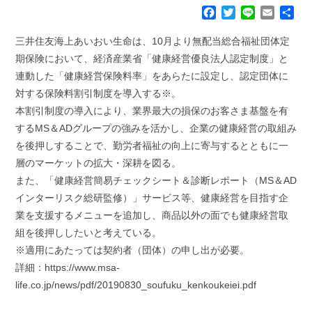
F
T
L
E
共
a
w
i
m
有
c
i
n
a
三井住友海上あいおい生命は、10月より無配当総合福祉団体定
e
t
e
i
期保険において、経済産業省「健康経営優良法人認定制度」と
b
t
l
連動した「健康経営保険料率」をあらたに設定し、認定団体に
o
e
対する保険料割引制度を導入する※。
o
r
k
本割引制度の導入により、業界最大の損保のお客さま基盤を有
するMS＆ADグループの強みを活かし、企業の健康経営の取組み
を後押しすることで、勤労者福祉の向上に寄与するとともに一
層のマーケットの拡大・深耕を図る。
また、「健康経営簡易チェックシート＆診断レポート（MS＆AD
インターリスク総研監修）」サービス等、健康経営を目指す企
業を支援するメニューを追加し、商品以外の面でも健康経営取
組を後押ししたいと考えている。
※適用にあたっては契約者（団体）の申し出が必要。
詳細：https://www.msa-
life.co.jp/news/pdf/20190830_soufuku_kenkoukeiei.pdf