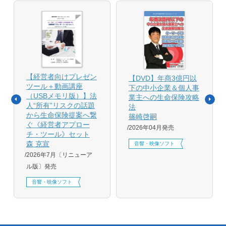
【経営者向けプレゼン
【DVD】年商3億円以
ツール＋動画講座
下の中小企業＆個人事
（USBメモリ版）】法
業主への生命保険攻略
人“所有”リスクの話題
法
から生命保険提案へ繋
篠崎啓嗣
ぐ《経営者アプロー
2026年04月発売
チ・ツール》セット
森 克宣
音響・映像ソフト
2026年7月〔リニューア
ル版〕発売
音響・映像ソフト