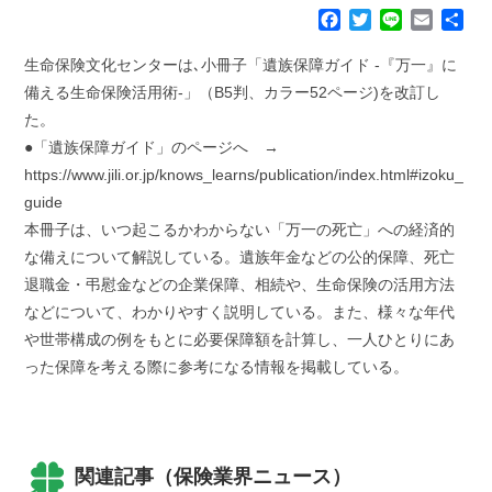
F
T
L
E
共
a
w
i
m
有
c
i
n
a
生命保険文化センターは､小冊子「遺族保障ガイド -『万一』に
e
t
e
i
備える生命保険活用術-」（B5判、カラー52ページ)を改訂し
b
t
l
た。
o
e
●「遺族保障ガイド」のページへ →
o
r
k
https://www.jili.or.jp/knows_learns/publication/index.html#izoku_
guide
本冊子は、いつ起こるかわからない「万一の死亡」への経済的
な備えについて解説している。遺族年金などの公的保障、死亡
退職金・弔慰金などの企業保障、相続や、生命保険の活用方法
などについて、わかりやすく説明している。また、様々な年代
や世帯構成の例をもとに必要保障額を計算し、一人ひとりにあ
った保障を考える際に参考になる情報を掲載している。
関連記事（保険業界ニュース）