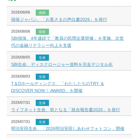
2026/08/06
損保
損保ジャパン、「お客さまの声白書2026」を発行
2026/08/06
損保
SBI損保、4年連続で「教員の民間企業研修」を実施、次世
代の金融リテラシー向上を支援
2026/08/05
生保
SBI生命、ディスクロージャー資料を完全デジタル化
2026/08/03
生保
T＆Dホールディングス、「わたしたちのTRY ＆
DISCOVER NOW！ AWARD」を開催
2026/07/31
生保
ライフネット生命、初となる「統合報告書2026」を発行
2026/07/31
生保
明治安田生命、「2026明治安田しあわせフォトコン」開催