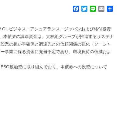
F
T
L
E
共
a
w
i
m
有
c
i
n
a
e
t
e
i
 GL ビジネス・アシュアランス・ジャパンおよび格付投資
b
t
l
た、本債券の調達資金は、大林組グループが推進するサステナ
o
e
建設業の担い手確保と調達先との信頼関係の強化（ソーシャ
o
r
k
能エネルギー事業に係る資金に充当予定であり、環境負荷の低減およ
ESG投融資に取り組んでおり、本債券への投資について