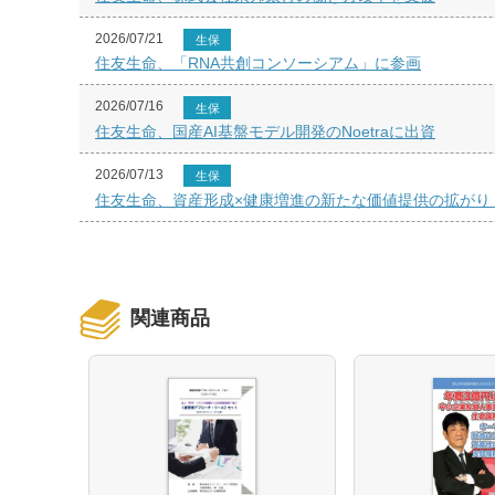
2026/07/21
生保
住友生命、「RNA共創コンソーシアム」に参画
2026/07/16
生保
住友生命、国産AI基盤モデル開発のNoetraに出資
2026/07/13
生保
住友生命、資産形成×健康増進の新たな価値提供の拡がり「ドル
関連商品