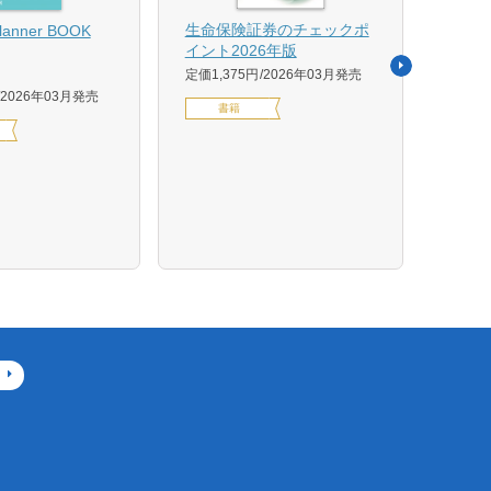
【US
生命保険証券のチェックポ
Planner BOOK
似体
イント2026年版
活用イ
定価1,375円
2026年03月発売
森 克
2026年03月発売
書籍
定価14
デジ