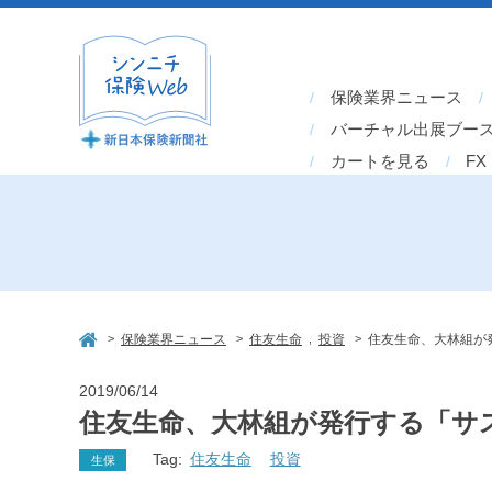
保険業界ニュース
バーチャル出展ブー
カートを見る
FX
>
>
,
>
保険業界ニュース
住友生命
投資
住友生命、大林組が
2019/06/14
住友生命、大林組が発行する「サ
Tag:
住友生命
投資
生保