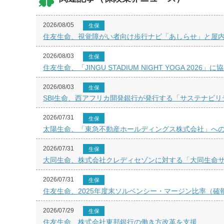
2026/08/05
生保
住友生命、視覚障がい者向け歩行ナビ「あしらせ」と屋内空間デー
2026/08/03
生保
住友生命、「JINGU STADIUM NIGHT YOGA 2026」に
2026/08/03
生保
SBI生命、西アフリカ開発銀行が発行する「サステナビ
2026/07/31
生保
太陽生命、「東急不動産ホールディングス株式会社」へ
2026/07/31
生保
大同生命、株式会社クレディセゾンに対する「大同生命
2026/07/31
生保
住友生命、2025年度末ソルベンシー・マージン比率（確
2026/07/29
生保
住友生命、株式会社東邦銀行の働き方改革を支援