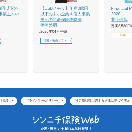
億円以下の
【USBメモリ】年商3億円
Financial 
事業主への
以下の中小企業＆個人事業
2026
主への生命保険攻略法
井上健哉
篠崎啓嗣
定価2,530円
2026年04月発売
書籍
音響・映像ソフト
社概要
プライバシーポリシー
特定商取引に関する法律に基づく表示