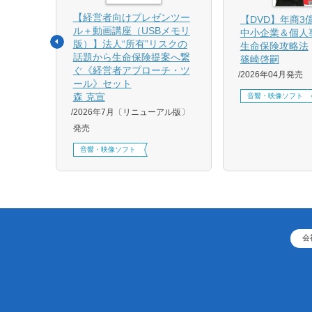
【経営者向けプレゼンツー
相続と
【DVD】年商3
ル＋動画講座（USBメモリ
中小企業＆個人
版）】法人“所有”リスクの
生命保険攻略法
話題から生命保険提案へ繋
篠崎啓嗣
4月増刷、
ぐ《経営者アプローチ・ツ
2026年04月発売
刷、
ール》セット
刷、
森 克宣
音響・映像ソフト
2026年7月〔リニューアル版〕
発売
音響・映像ソフト
会