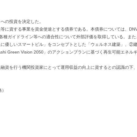
」への投資を決定した。
等に資する事業を資金使途とする債券である。本債券については、DNV
る各種ガイドライン等への適合性について外部評価を取得している。ま
人に優しいスマートビル」をコンセプトとした「ウェルネス建築」、②
hi Green Vision 2050」のアクションプランに基づく再生可
融資を行う機関投資家にとって運用収益の向上に資するとの認識の下、
格）